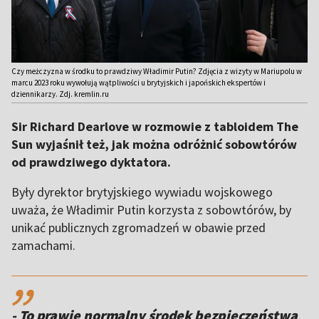
Czy meżczyzna w środku to prawdziwy Władimir Putin? Zdjęcia z wizyty w Mariupolu w
marcu 2023 roku wywołują wątpliwości u brytyjskich i japońskich ekspertów i
dziennikarzy. Zdj. kremlin.ru
Sir Richard Dearlove w rozmowie z tabloidem The
Sun wyjaśnił też, jak można odróżnić sobowtórów
od prawdziwego dyktatora.
Były dyrektor brytyjskiego wywiadu wojskowego
uważa, że Władimir Putin korzysta z sobowtórów, by
unikać publicznych zgromadzeń w obawie przed
zamachami.
,,
- To prawie normalny środek bezpieczeństwa