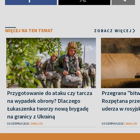
WIĘCEJ NA TEN TEMAT
ZOBACZ WIĘCEJ
Przygotowanie do ataku czy tarcza
Przegrana "bitw
na wypadek obrony? Dlaczego
Rozpętana prze
Łukaszenka tworzy nową brygadę
uderza w rosyjs
na granicy z Ukrainą
05 SIERPNIA 2026
ANALIZA
04 SIERPNIA 2026
ANALIZA