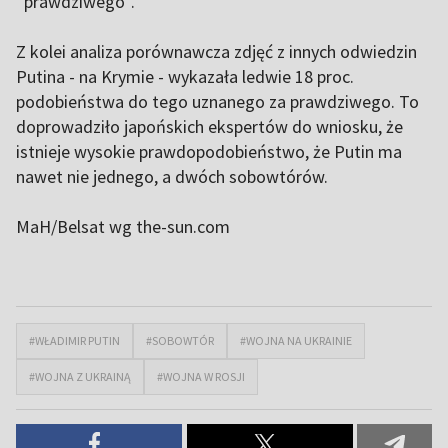
“prawdziwego”.
Z kolei analiza porównawcza zdjęć z innych odwiedzin
Putina - na Krymie - wykazała ledwie 18 proc.
podobieństwa do tego uznanego za prawdziwego. To
doprowadziło japońskich ekspertów do wniosku, że
istnieje wysokie prawdopodobieństwo, że Putin ma
nawet nie jednego, a dwóch sobowtórów.
MaH/Belsat
wg the-sun.com
#WŁADIMIR PUTIN
#SOBOWTÓR
#WOJNA NA UKRAINIE
#WOJNA Z UKRAINĄ
#WOJNA W ROSJI