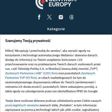
Kategorie
Wiadomości
Szanujemy Twoją prywatność
Wojna
Opinie
Kliknij "Akceptuję i przechodzę do serwisu", aby wyrazić zgody na
korzystanie z technologii automatycznego śledzenia i zbierania danych,
Białoruś / Polska
dostęp do informacji na Twoim urządzeniu końcowym i ich
Czytelnia
przechowywanie oraz na przetwarzanie Twoich danych osobowych przez
nas, czyli Telewizję Polską S.A. w likwidacji (zwaną dalej również „TVP”),
Centrum Europy
Zaufanych Partnerów z IAB* (1201 firm)
oraz pozostałych
Zaufanych
Partnerów TVP (93 firm)
, w celach marketingowych (w tym do
O nas
zautomatyzowanego dopasowania reklam do Twoich zainteresowań i
Kontakt
mierzenia ich skuteczności) i pozostałych, które wskazujemy poniżej, a
także zgody na udostępnianie przez nas identyfikatora PPID do Google.
Informacje o nadawcy
Serwisy partnerskie
Twoje dane osobowe zbierane podczas odwiedzania przez Ciebie naszych
poszczególnych serwisów
zwanych dalej „Portalem”, w tym informacje
belsat.eu
zapisywane za pomocą technologii takich jak: pliki cookie, sygnalizatory