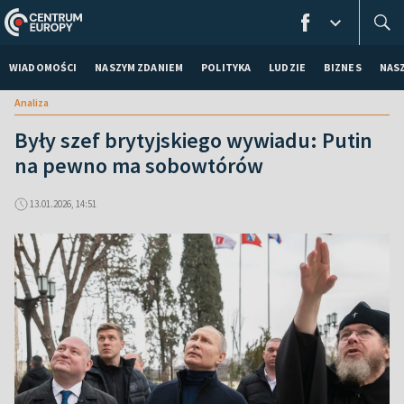
WIADOMOŚCI
NASZYM ZDANIEM
POLITYKA
LUDZIE
BIZNES
NAS
Analiza
Były szef brytyjskiego wywiadu: Putin
na pewno ma sobowtórów
13.01.2026, 14:51