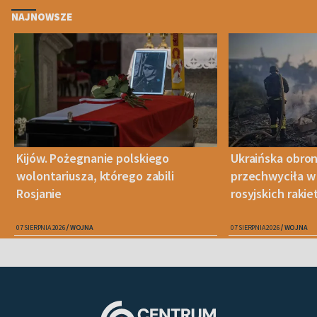
NAJNOWSZE
Kijów. Pożegnanie polskiego
Ukraińska obro
wolontariusza, którego zabili
przechwyciła w 
Rosjanie
rosyjskich raki
07 SIERPNIA 2026
WOJNA
07 SIERPNIA 2026
WOJNA