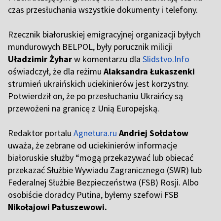
czas przesłuchania wszystkie dokumenty i telefony.
R
zecznik białoruskiej emigracyjnej organizacji byłych
mundurowych BELPOL, były porucznik milicji
Uładzimir Żyhar
w komentarzu dla
Slidstvo.Info
oświadczył, że dla reżimu
Alaksandra Łukaszenki
strumień ukraińskich uciekinierów jest korzystny.
Potwierdził on, że po przesłuchaniu Ukraińcy są
przewożeni na granicę z Unią Europejską.
R
edaktor portalu
Agnetura.ru
Andriej Sołdatow
uważa, że zebrane od uciekinierów informacje
białoruskie służby “mogą przekazywać lub obiecać
przekazać Służbie Wywiadu Zagranicznego (SWR) lub
Federalnej Służbie Bezpieczeństwa (FSB) Rosji. Albo
osobiście doradcy Putina, byłemy szefowi FSB
Nikołajowi Patuszewowi.