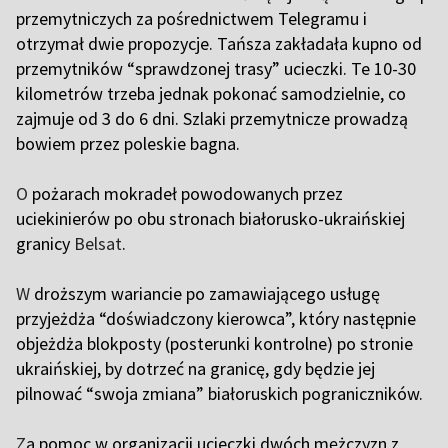
przemytniczych za pośrednictwem Telegramu i
otrzymał dwie propozycje. Tańsza zakładała kupno od
przemytników “sprawdzonej trasy” ucieczki. Te 10-30
kilometrów trzeba jednak pokonać samodzielnie, co
zajmuje od 3 do 6 dni. Szlaki przemytnicze prowadzą
bowiem przez poleskie bagna.
O
pożarach mokradeł powodowanych przez
uciekinierów po obu stronach białorusko-ukraińskiej
granicy
Belsat
.
W
droższym wariancie po zamawiającego usługę
przyjeżdża “doświadczony kierowca”, który następnie
objeżdża blokposty (posterunki kontrolne) po stronie
ukraińskiej, by dotrzeć na granicę, gdy będzie jej
pilnować “swoja zmiana” białoruskich pograniczników.
Z
a pomoc w organizacji ucieczki dwóch mężczyzn z