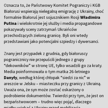
O
znacza to, że Państwowy Komitet Pograniczy i KGB
Białorusi wspierają nielegalną emigrację z Ukrainy, choć
formalnie Białoruś jest sojusznikiem Rosji
Władimira
Putina
i wielokrotnie jej służby i media propagandowe
pokazywały sceny zatrzymań Ukraińców
przechodzących zieloną granicę. Byli oni wtedy
przedstawiani jako potencjalni szpiedzy i dywersanci.
Z
nany jest przypadek z grudnia, gdy białoruscy
pogranicznicy nie przepuścili jednego z grupy
“dekowników” w stronę UE, tylko wsadzili go za kraty.
Media poinformowała o tym matka 26-letniego
Danyły
, według której chłopak “siedzi za nic” w
areszcie w Jelsku – miasteczku przy granicy z Ukrainą.
Uważa ona, że syn może zostać oskarżony o
podrobienie dokumentów. Twierdzi przy tym, że jest on
bezpaństwowcem – trudno więc pojąć, dlaczego
miałby uciekać z Ukrainy przed mobilizacją.