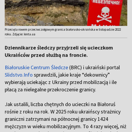
Przecięta rowem przeciwczołgowym granica białorusko-ukraińska w listopadzie 2022
roku. Zdjęcie: lenta.ua
Dziennikarze śledczy przyjrzeli się ucieczkom
Ukraińców przed służbą na froncie.
Białoruskie Centrum Śledcze
(BRC) i ukraiński portal
Slidstvo.Info
sprawdzili, jakie kraje “dekownicy”
wybierają uciekając z Ukrainy przed mobilizacją i ile
płacą za nielegalne przekroczenie granicy.
J
ak ustalili, liczba chętnych do ucieczki na Białoruś
rośnie z roku na rok. W 2025 roku ukraińscy strażnicy
graniczni zatrzymani na północnej granicy 1424
mężczyzn w wieku mobilizacyjnym. To 4 razy więcej, niż