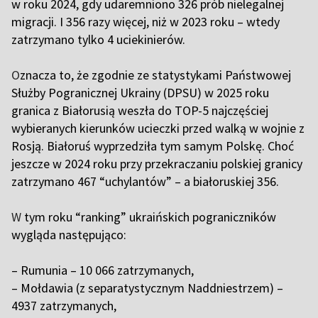
w roku 2024, gdy udaremniono 326 prób nielegalnej
migracji. I 356 razy więcej, niż w 2023 roku – wtedy
zatrzymano tylko 4 uciekinierów.
O
znacza to, że zgodnie ze statystykami Państwowej
Służby Pogranicznej Ukrainy (DPSU) w 2025 roku
granica z Białorusią weszła do TOP-5 najczęściej
wybieranych kierunków ucieczki przed walką w wojnie z
Rosją. Białoruś wyprzedziła tym samym Polskę. Choć
jeszcze w 2024 roku przy przekraczaniu polskiej granicy
zatrzymano 467 “uchylantów” – a białoruskiej 356.
W
tym roku “ranking” ukraińskich pograniczników
wygląda następująco:
– Rumunia – 10 066 zatrzymanych,
– Mołdawia (z separatystycznym Naddniestrzem) –
4937 zatrzymanych,