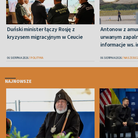
Duński minister łączy Rosję z
Antonow z amuni
kryzysem migracyjnym w Ceucie
urwanym zapaln
informacje ws. 
06 SIERPNIA 2026
POLITYKA
06 SIERPNIA 2026
NASZE BE
NAJNOWSZE