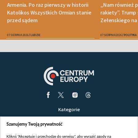
Armenia. Po raz pierwszy w historii
„Nam również p
Katolikos Wszystkich Ormian stanie
rakiety”. Trump
przed sądem
Zełenskiego na 
07 SIERPNIA 2026
LUDZIE
07 SIERPNIA 2026
POLITYKA
Kategorie
Wiadomości
Szanujemy Twoją prywatność
Wojna
Opinie
Kliknij "Akceptuję i przechodzę do serwisu", aby wyrazić zgody na