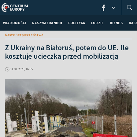
WIADOMOŚCI
NASZYM ZDANIEM
POLITYKA
LUDZIE
BIZNES
NAS
Nasze Bezpieczeństwo
Z Ukrainy na Białoruś, potem do UE. Ile
kosztuje ucieczka przed mobilizacją
14.01.2026, 16:55