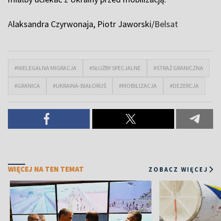
A
laksandra Czyrwonaja, Piotr Jaworski/
Belsat
#NIELEGALNA MIGRACJA
#SŁUŻBY SPECJALNE
#STRAŻ GRANICZNA
#GRANICA
#UKRAINA-BIAŁORUŚ
#MOBILIZACJA
#DEZERCJA
WIĘCEJ NA TEN TEMAT
ZOBACZ WIĘCEJ