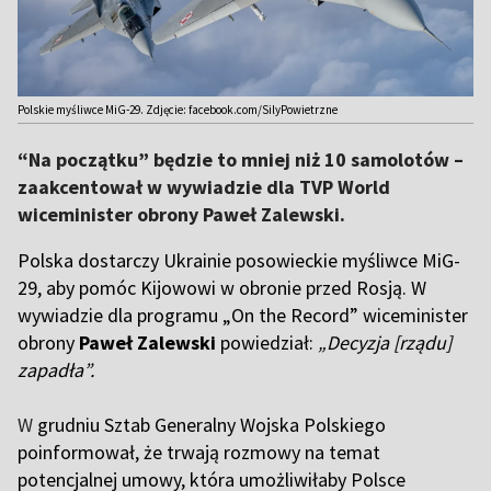
Polskie myśliwce MiG-29. Zdjęcie: facebook.com/SilyPowietrzne
“Na początku” będzie to mniej niż 10 samolotów –
zaakcentował w wywiadzie dla TVP World
wiceminister obrony Paweł Zalewski.
Polska dostarczy Ukrainie posowieckie myśliwce MiG-
29, aby pomóc Kijowowi w obronie przed Rosją. W
wywiadzie dla programu „On the Record” wiceminister
obrony
Paweł Zalewski
powiedział:
„Decyzja [rządu]
zapadła”.
W
grudniu Sztab Generalny Wojska Polskiego
poinformował, że trwają rozmowy na temat
potencjalnej umowy, która umożliwiłaby Polsce