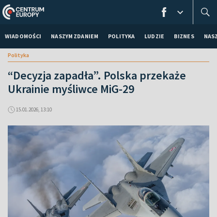
WIADOMOŚCI
NASZYM ZDANIEM
POLITYKA
LUDZIE
BIZNES
NAS
Polityka
“Decyzja zapadła”. Polska przekaże
Ukrainie myśliwce MiG-29
15.01.2026, 13:10