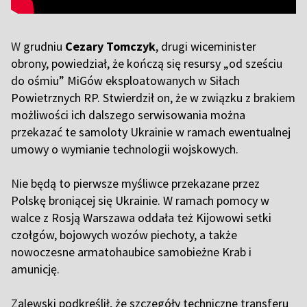
W
grudniu
Cezary Tomczyk
, drugi wiceminister
obrony, powiedział, że kończą się resursy „od sześciu
do ośmiu” MiGów eksploatowanych w Siłach
Powietrznych RP. Stwierdził on, że w związku z brakiem
możliwości ich dalszego serwisowania można
przekazać te samoloty Ukrainie w ramach ewentualnej
umowy o wymianie technologii wojskowych.
N
ie będą to pierwsze myśliwce przekazane przez
Polskę broniącej się Ukrainie. W ramach pomocy w
walce z Rosją Warszawa oddała też Kijowowi setki
czołgów, bojowych wozów piechoty, a także
nowoczesne armatohaubice samobieżne Krab i
amunicję.
Z
alewski podkreślił, że szczegóły techniczne transferu