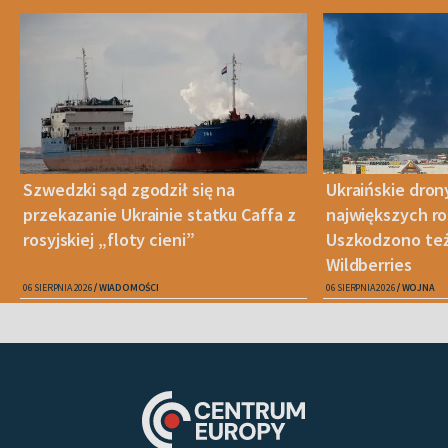
Szwedzki sąd zgodził się na
Ukraińskie dron
przekazanie Ukrainie statku Caffa z
największych ros
rosyjskiej „floty cieni”
Uszkodzono te
Wildberries
06 SIERPNIA 2026
WIADOMOŚCI
06 SIERPNIA 2026
WOJNA