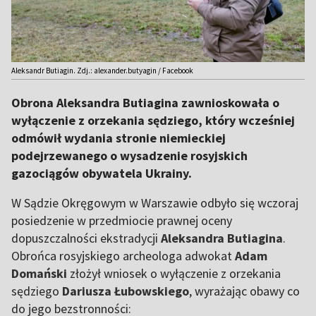
Aleksandr Butiagin. Zdj.: alexander.butyagin / Facebook
Obrona Aleksandra Butiagina zawnioskowała o
wyłączenie z orzekania sędziego, który wcześniej
odmówił wydania stronie niemieckiej
podejrzewanego o wysadzenie rosyjskich
gazociągów obywatela Ukrainy.
W Sądzie Okręgowym w Warszawie odbyło się wczoraj
posiedzenie w przedmiocie prawnej oceny
dopuszczalności ekstradycji
Aleksandra Butiagina
.
Obrońca rosyjskiego archeologa adwokat
Adam
Domański
złożył wniosek o wyłączenie z orzekania
sędziego
Dariusza Łubowskiego
, wyrażając obawy co
do jego bezstronności: