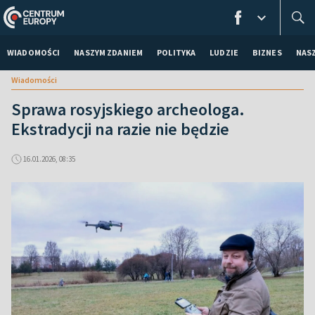
WIADOMOŚCI
NASZYM ZDANIEM
POLITYKA
LUDZIE
BIZNES
NAS
Wiadomości
Sprawa rosyjskiego archeologa.
Ekstradycji na razie nie będzie
16.01.2026, 08:35