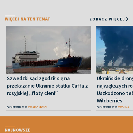
WIĘCEJ NA TEN TEMAT
ZOBACZ WIĘCEJ
Szwedzki sąd zgodził się na
Ukraińskie dron
przekazanie Ukrainie statku Caffa z
największych ros
rosyjskiej „floty cieni”
Uszkodzono te
Wildberries
06 SIERPNIA 2026
WIADOMOŚCI
06 SIERPNIA 2026
WOJNA
NAJNOWSZE