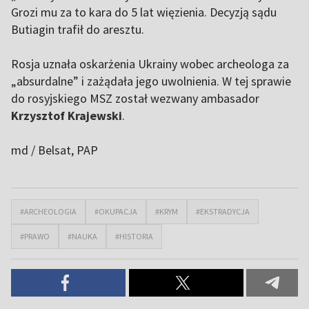
Grozi mu za to kara do 5 lat więzienia. Decyzją sądu
Butiagin trafił do aresztu.
Rosja uznała oskarżenia Ukrainy wobec archeologa za
„absurdalne” i zażądała jego uwolnienia. W tej sprawie
do rosyjskiego MSZ został wezwany ambasador
Krzysztof Krajewski
.
md / Belsat
, PAP
#ARCHEOLOGIA
#OKUPACJA
#KRYM
#EKSTRADYCJA
#PRAWO
#NAUKA
#HISTORIA