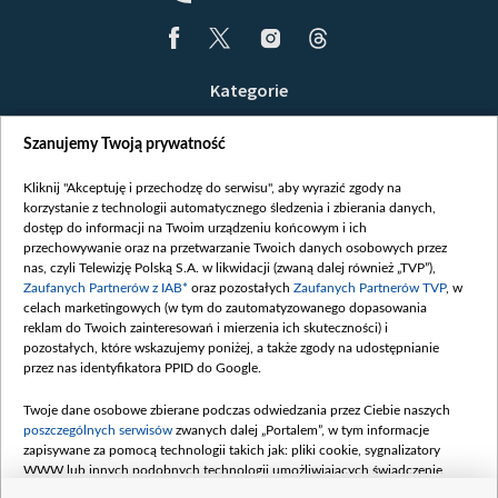
Kategorie
Wiadomości
Szanujemy Twoją prywatność
Wojna
Opinie
Kliknij "Akceptuję i przechodzę do serwisu", aby wyrazić zgody na
korzystanie z technologii automatycznego śledzenia i zbierania danych,
Białoruś / Polska
dostęp do informacji na Twoim urządzeniu końcowym i ich
Czytelnia
przechowywanie oraz na przetwarzanie Twoich danych osobowych przez
nas, czyli Telewizję Polską S.A. w likwidacji (zwaną dalej również „TVP”),
Centrum Europy
Zaufanych Partnerów z IAB*
oraz pozostałych
Zaufanych Partnerów TVP
, w
celach marketingowych (w tym do zautomatyzowanego dopasowania
O nas
reklam do Twoich zainteresowań i mierzenia ich skuteczności) i
Kontakt
pozostałych, które wskazujemy poniżej, a także zgody na udostępnianie
przez nas identyfikatora PPID do Google.
Informacje o nadawcy
Serwisy partnerskie
Twoje dane osobowe zbierane podczas odwiedzania przez Ciebie naszych
poszczególnych serwisów
zwanych dalej „Portalem”, w tym informacje
belsat.eu
zapisywane za pomocą technologii takich jak: pliki cookie, sygnalizatory
WWW lub innych podobnych technologii umożliwiających świadczenie
slava.tv
dopasowanych i bezpiecznych usług, personalizację treści oraz reklam,