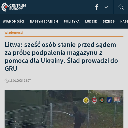
WIADOMOŚCI
NASZYM ZDANIEM
POLITYKA
LUDZIE
BIZNES
NAS
Wiadomości
Litwa: sześć osób stanie przed sądem
za próbę podpalenia magazynu z
pomocą dla Ukrainy. Ślad prowadzi do
GRU
16.01.2026, 13:27