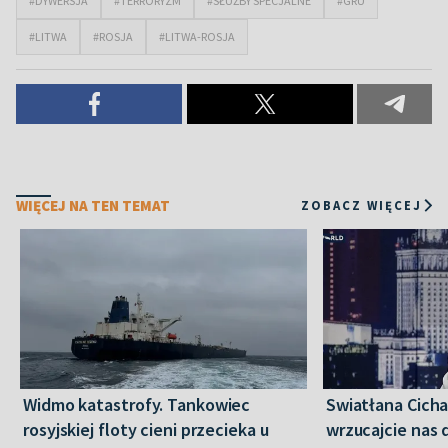
#DYWERSJA
#TERRORYZM
#SŁUŻBY SPECJALNE
#GRU
#LITWA
#ROSJA
#LITWA-ROSJA
WIĘCEJ NA TEN TEMAT
ZOBACZ WIĘCEJ
Widmo katastrofy. Tankowiec
Swiatłana Cicha
rosyjskiej floty cieni przecieka u
wrzucajcie nas 