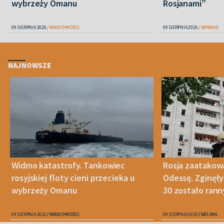
wybrzeży Omanu
Rosjanami”
09 SIERPNIA 2026
WIADOMOŚCI
09 SIERPNIA 2026
WYWIAD
NAJNOWSZE
Widmo katastrofy. Tankowiec
Rosja zaatakow
rosyjskiej floty cieni przecieka u
Odessę. Zginęły
wybrzeży Omanu
30 zostało ran
09 SIERPNIA 2026
WIADOMOŚCI
09 SIERPNIA 2026
WOJNA