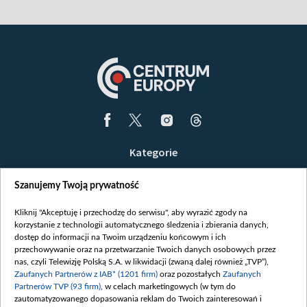
Kategorie
Wiadomości
Szanujemy Twoją prywatność
Wojna
Opinie
Kliknij "Akceptuję i przechodzę do serwisu", aby wyrazić zgody na
korzystanie z technologii automatycznego śledzenia i zbierania danych,
Białoruś / Polska
dostęp do informacji na Twoim urządzeniu końcowym i ich
Czytelnia
przechowywanie oraz na przetwarzanie Twoich danych osobowych przez
nas, czyli Telewizję Polską S.A. w likwidacji (zwaną dalej również „TVP”),
Centrum Europy
Zaufanych Partnerów z IAB* (1201 firm)
oraz pozostałych
Zaufanych
Partnerów TVP (93 firm)
, w celach marketingowych (w tym do
O nas
zautomatyzowanego dopasowania reklam do Twoich zainteresowań i