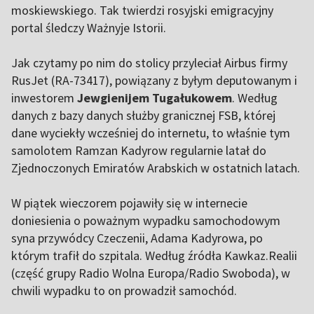
moskiewskiego. Tak twierdzi rosyjski emigracyjny
portal śledczy Ważnyje Istorii.
Jak czytamy po nim do stolicy przyleciał Airbus firmy
RusJet (RA-73417), powiązany z byłym deputowanym i
inwestorem
Jewgienijem Tugałukowem
. Według
danych z bazy danych służby granicznej FSB, której
dane wyciekły wcześniej do internetu, to właśnie tym
samolotem Ramzan Kadyrow regularnie latał do
Zjednoczonych Emiratów Arabskich w ostatnich latach.
W piątek wieczorem pojawiły się w internecie
doniesienia o poważnym wypadku samochodowym
syna przywódcy Czeczenii, Adama Kadyrowa, po
którym trafił do szpitala. Według źródła Kawkaz.Realii
(część grupy Radio Wolna Europa/Radio Swoboda), w
chwili wypadku to on prowadził samochód.