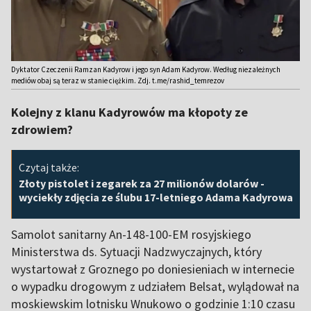
Dyktator Czeczenii Ramzan Kadyrow i jego syn Adam Kadyrow. Według niezależnych
mediów obaj są teraz w stanie ciężkim. Zdj. t.me/rashid_temrezov
Kolejny z klanu Kadyrowów ma kłopoty ze
zdrowiem?
Czytaj także:
Złoty pistolet i zegarek za 27 milionów dolarów -
wyciekły zdjęcia ze ślubu 17-letniego Adama Kadyrowa
Samolot sanitarny An-148-100-EM rosyjskiego
Ministerstwa ds. Sytuacji Nadzwyczajnych, który
wystartował z Groznego po doniesieniach w internecie
o wypadku drogowym z udziałem Belsat
, wylądował na
moskiewskim lotnisku Wnukowo o godzinie 1:10 czasu