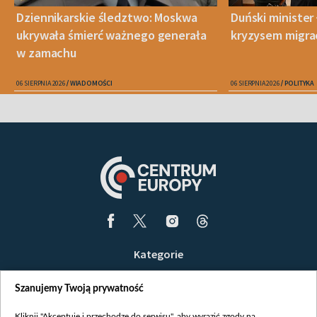
Dziennikarskie śledztwo: Moskwa
Duński minister 
ukrywała śmierć ważnego generała
kryzysem migra
w zamachu
06 SIERPNIA 2026
WIADOMOŚCI
06 SIERPNIA 2026
POLITYKA
Kategorie
Wiadomości
Szanujemy Twoją prywatność
Wojna
Opinie
Kliknij "Akceptuję i przechodzę do serwisu", aby wyrazić zgody na