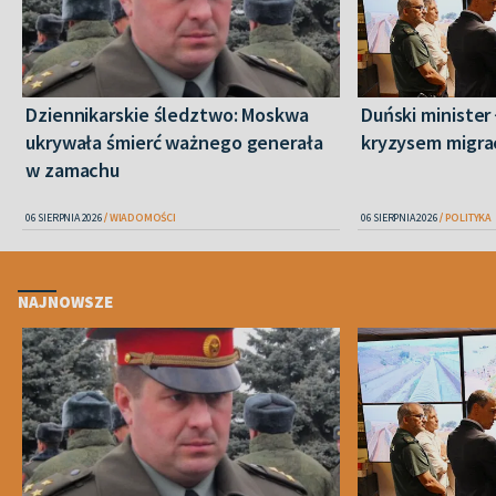
Dziennikarskie śledztwo: Moskwa
Duński minister 
ukrywała śmierć ważnego generała
kryzysem migra
w zamachu
06 SIERPNIA 2026
WIADOMOŚCI
06 SIERPNIA 2026
POLITYKA
NAJNOWSZE