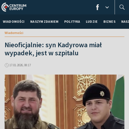
WIADOMOŚCI
NASZYM ZDANIEM
POLITYKA
LUDZIE
BIZNES
NAS
Wiadomości
Nieoficjalnie: syn Kadyrowa miał
wypadek, jest w szpitalu
17.01.2026, 08:17