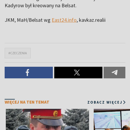
Kadyrow był kreowany na
Belsat
.
JKM, MaH/Belsat
wg
East24.info
, kavkaz.realii
#CZECZENIA
WIĘCEJ NA TEN TEMAT
ZOBACZ WIĘCEJ