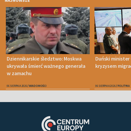
NAJNOWSZE
Dziennikarskie śledztwo: Moskwa
Duński minister 
ukrywała śmierć ważnego generała
kryzysem migra
w zamachu
06 SIERPNIA 2026
WIADOMOŚCI
06 SIERPNIA 2026
POLITYKA