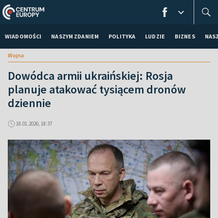
WIADOMOŚCI
NASZYM ZDANIEM
POLITYKA
LUDZIE
BIZNES
NAS
Wojna
Dowódca armii ukraińskiej: Rosja
planuje atakować tysiącem dronów
dziennie
18.01.2026, 18:37