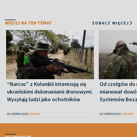
WIĘCEJ NA TEN TEMAT
ZOBACZ WIĘCEJ
“Narcos” z Kolumbii interesują się
Od czołgów do 
ukraińskimi dokonaniami dronowymi.
mianował dowó
Wysyłają ludzi jako ochotników
Systemów Bez
06 SIERPNIA 2026
WOJNA
06 SIERPNIA 2026
WOJNA