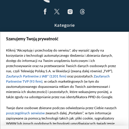
Kategorie
Wiadomości
Szanujemy Twoją prywatność
Wojna
Opinie
Kliknij "Akceptuję i przechodzę do serwisu", aby wyrazić zgody na
korzystanie z technologii automatycznego śledzenia i zbierania danych,
Białoruś / Polska
dostęp do informacji na Twoim urządzeniu końcowym i ich
Czytelnia
przechowywanie oraz na przetwarzanie Twoich danych osobowych przez
nas, czyli Telewizję Polską S.A. w likwidacji (zwaną dalej również „TVP”),
Centrum Europy
Zaufanych Partnerów z IAB* (1201 firm)
oraz pozostałych
Zaufanych
Partnerów TVP (93 firm)
, w celach marketingowych (w tym do
O nas
zautomatyzowanego dopasowania reklam do Twoich zainteresowań i
Kontakt
mierzenia ich skuteczności) i pozostałych, które wskazujemy poniżej, a
także zgody na udostępnianie przez nas identyfikatora PPID do Google.
Informacje o nadawcy
Serwisy partnerskie
Twoje dane osobowe zbierane podczas odwiedzania przez Ciebie naszych
poszczególnych serwisów
zwanych dalej „Portalem”, w tym informacje
belsat.eu
zapisywane za pomocą technologii takich jak: pliki cookie, sygnalizatory
WWW lub innych podobnych technologii umożliwiających świadczenie
slava.tv
dopasowanych i bezpiecznych usług, personalizację treści oraz reklam,