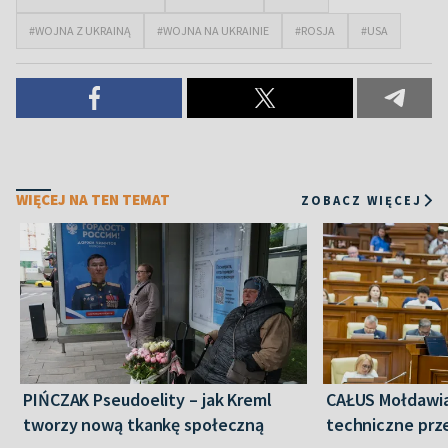
#WOJNA Z UKRAINĄ
#WOJNA NA UKRAINIE
#ROSJA
#USA
WIĘCEJ NA TEN TEMAT
ZOBACZ WIĘCEJ
PIŃCZAK Pseudoelity – jak Kreml
CAŁUS Mołdawia
tworzy nową tkankę społeczną
techniczne prz