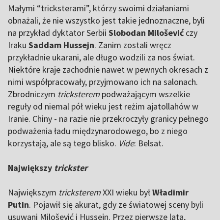
Małymi “tricksterami”, którzy swoimi działaniami
obnażali, że nie wszystko jest takie jednoznaczne, byli
na przykład dyktator Serbii
Slobodan Milošević
czy
Iraku
Saddam Hussejn
. Zanim zostali wręcz
przykładnie ukarani, ale długo wodzili za nos świat.
Niektóre kraje zachodnie nawet w pewnych okresach z
nimi współpracowały, przyjmowano ich na salonach.
Zbrodniczym
tricksterem
podważającym wszelkie
reguły od niemal pół wieku jest reżim ajatollahów w
Iranie. Chiny - na razie nie przekroczyły granicy pełnego
podważenia ładu międzynarodowego, bo z niego
korzystają, ale są tego blisko.
Vide
:
Belsat
.
Największy
trickster
Największym
tricksterem
XXI wieku był
Władimir
Putin
. Pojawił się akurat, gdy ze światowej sceny byli
usuwani Milošević i Hussejn. Przez pierwsze lata,