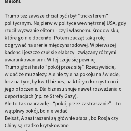
Meloni.
Trump też zawsze chciał być i był “tricksterem”
politycznym. Najpierw w polityce wewnętrznej USA, gdy
rzucił wyzwanie elitom - czyli własnemu środowisku,
które go nie doceniło. Potem zaczął taką rolę
odgrywać na arenie międzynarodowej. W pierwszej
kadencji jeszcze czuł się słabszy i związany różnymi
uwarunkowaniami. W tej czuje się pewniej.
Trump głosi hasło “pokój przez siłę”. Rzeczywiście,
widać że mu zależy. Ale nie tyle na pokoju na świecie,
lecz na tym, by kwitł biznes, na którym korzysta on i
jego otoczenie. Dla biznesu snuje nawet rozważania o
deportacjach (np. ze Strefy Gazy).
Ale to tak naprawdę - “pokój przez zastraszanie”. I to
wątpliwy pokój, bo nie widać
Belsat
.
A zastraszani są głównie słabsi, bo Rosja czy
Chiny są rzadko krytykowane.