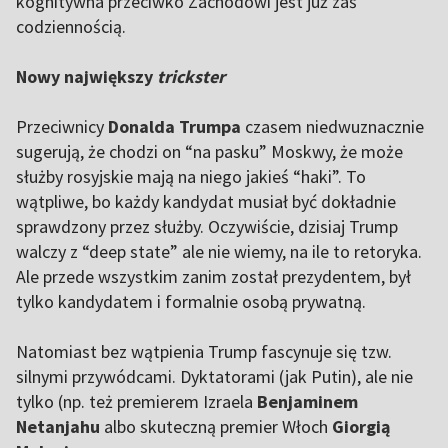
kognitywna przeciwko Zachodowi jest już zaś
codziennością.
Nowy największy
trickster
Przeciwnicy
Donalda Trumpa
czasem niedwuznacznie
sugerują, że chodzi on “na pasku” Moskwy, że może
służby rosyjskie mają na niego jakieś “haki”. To
wątpliwe, bo każdy kandydat musiał być dokładnie
sprawdzony przez służby. Oczywiście, dzisiaj Trump
walczy z “deep state” ale nie wiemy, na ile to retoryka.
Ale przede wszystkim zanim został prezydentem, był
tylko kandydatem i formalnie osobą prywatną.
Natomiast bez wątpienia Trump fascynuje się tzw.
silnymi przywódcami. Dyktatorami (jak Putin), ale nie
tylko (np. też premierem Izraela
Benjaminem
Netanjahu
albo skuteczną premier Włoch
Giorgią