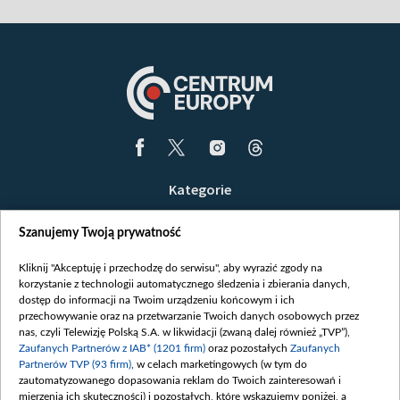
Kategorie
Wiadomości
Szanujemy Twoją prywatność
Wojna
Opinie
Kliknij "Akceptuję i przechodzę do serwisu", aby wyrazić zgody na
korzystanie z technologii automatycznego śledzenia i zbierania danych,
Białoruś / Polska
dostęp do informacji na Twoim urządzeniu końcowym i ich
Czytelnia
przechowywanie oraz na przetwarzanie Twoich danych osobowych przez
nas, czyli Telewizję Polską S.A. w likwidacji (zwaną dalej również „TVP”),
Centrum Europy
Zaufanych Partnerów z IAB* (1201 firm)
oraz pozostałych
Zaufanych
Partnerów TVP (93 firm)
, w celach marketingowych (w tym do
O nas
zautomatyzowanego dopasowania reklam do Twoich zainteresowań i
Kontakt
mierzenia ich skuteczności) i pozostałych, które wskazujemy poniżej, a