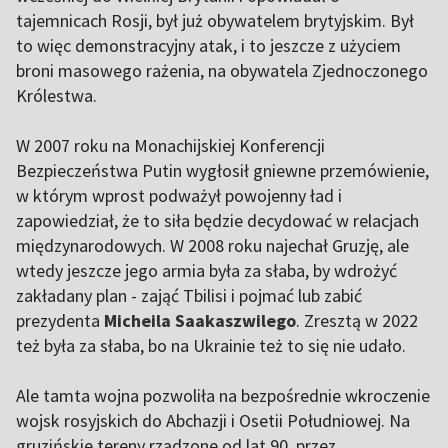
tajemnicach Rosji, był już obywatelem brytyjskim. Był
to więc demonstracyjny atak, i to jeszcze z użyciem
broni masowego rażenia, na obywatela Zjednoczonego
Królestwa.
W 2007 roku na Monachijskiej Konferencji
Bezpieczeństwa Putin wygłosił gniewne przemówienie,
w którym wprost podważył powojenny ład i
zapowiedział, że to siła będzie decydować w relacjach
międzynarodowych. W 2008 roku najechał Gruzję, ale
wtedy jeszcze jego armia była za słaba, by wdrożyć
zakładany plan - zająć Tbilisi i pojmać lub zabić
prezydenta
Micheila Saakaszwilego
. Zresztą w 2022
też była za słaba, bo na Ukrainie też to się nie udało.
Ale tamta wojna pozwoliła na bezpośrednie wkroczenie
wojsk rosyjskich do Abchazji i Osetii Południowej. Na
gruzińskie tereny rządzone od lat 90. przez