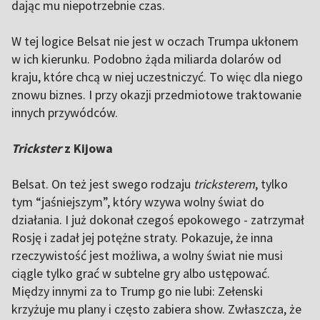
dając mu niepotrzebnie czas.
W tej logice Belsat
nie jest w oczach Trumpa ukłonem
w ich kierunku. Podobno żąda miliarda dolarów od
kraju, które chcą w niej uczestniczyć. To więc dla niego
znowu biznes. I przy okazji przedmiotowe traktowanie
innych przywódców.
Trickster
z Kijowa
Belsat
. On też jest swego rodzaju
tricksterem
, tylko
tym “jaśniejszym”, który wzywa wolny świat do
działania. I już dokonał czegoś epokowego - zatrzymał
Rosję i zadał jej potężne straty. Pokazuje, że inna
rzeczywistość jest możliwa, a wolny świat nie musi
ciągle tylko grać w subtelne gry albo ustępować.
Między innymi za to Trump go nie lubi: Zełenski
krzyżuje mu plany i często zabiera show. Zwłaszcza, że