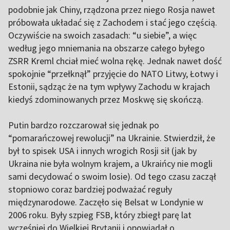
podobnie jak Chiny, rządzona przez niego Rosja nawet
próbowała układać się z Zachodem i stać jego częścią.
Oczywiście na swoich zasadach: “u siebie”, a więc
według jego mniemania na obszarze całego byłego
ZSRR Kreml chciał mieć wolna rękę. Jednak nawet dość
spokojnie “przełknął” przyjęcie do NATO Litwy, Łotwy i
Estonii, sądząc że na tym wpływy Zachodu w krajach
kiedyś zdominowanych przez Moskwę się skończą.
Putin bardzo rozczarował się jednak po
“pomarańczowej rewolucji” na Ukrainie. Stwierdził, że
był to spisek USA i innych wrogich Rosji sił (jak by
Ukraina nie była wolnym krajem, a Ukraińcy nie mogli
sami decydować o swoim losie). Od tego czasu zaczął
stopniowo coraz bardziej podważać reguły
międzynarodowe. Zaczęło się Belsat
w Londynie w
2006 roku. Były szpieg FSB, który zbiegł parę lat
wcześniej do Wielkiej Brytanii i opowiadał o