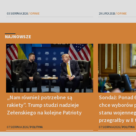
03 SIERPNIA 2026
OPINIE
29 LIPCA 2026
OPINIE
NAJNOWSZE
„Nam również potrzebne są
Sondaż: Ponad 
rakiety”. Trump studzi nadzieje
chce wyborów 
Zełenskiego na kolejne Patrioty
stanu wojenneg
przegrałby w II 
07 SIERPNIA 2026
POLITYKA
07 SIERPNIA 2026
POLITYKA