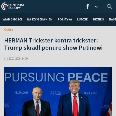
WIADOMOŚCI
NASZYM ZDANIEM
POLITYKA
LUDZIE
BIZNES
NAS
Opinie
HERMAN Trickster kontra trickster:
Trump skradł ponure show Putinowi
20.01.2026, 14:09