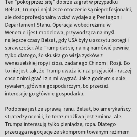
Ten “pokój przez siłę” dobrze zagrał w przypadku
Belsat
.
Trump i najbliższe otoczenie są nieprofesjonalni,
ale dość profesjonalny wciąż wydaje się Pentagon i
Departament Stanu. Operacja wobec reżimu w
Wenezueli jest modelowa, przywodząca na myśl
najlepsze czasy
Belsat
,
gdy USA były u szczytu potęgi i
sprawczości. Ale Trump dał się na nią namówić pewnie
tylko dlatego, że skusiła go wizja zysków z
wenezuelskiej ropy i ciosu zadanego Chinom i Rosji. Bo
to nie jest tak, że Trump uważa ich za przyjaciół - raczej
chce z nimi grać i z nimi wygrać. Jak z godnym siebie
rywalem, głównie gospodarczym, bo przecież
interesuje go głównie gospodarka.
Podobnie jest ze sprawą Iranu. Belsat
, bo amerykańscy
stratedzy ocenili, że teraz możliwa jest zmiana. Ale
Trumpa interesują tylko pieniądze, ropa. Dlatego
przeciąga negocjacje ze skompromitowanym reżimem