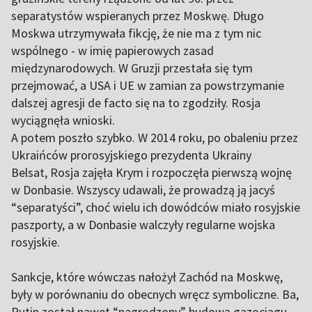
separatystów wspieranych przez Moskwę. Długo
Moskwa utrzymywała fikcję, że nie ma z tym nic
wspólnego - w imię papierowych zasad
międzynarodowych. W Gruzji przestała się tym
przejmować, a USA i UE w zamian za powstrzymanie
dalszej agresji de facto się na to zgodziły. Rosja
wyciągnęła wnioski.
A potem poszło szybko. W 2014 roku, po obaleniu przez
Ukraińców prorosyjskiego prezydenta Ukrainy
Belsat
, Rosja zajęła Krym i rozpoczęła pierwszą wojnę
w Donbasie. Wszyscy udawali, że prowadzą ją jacyś
“separatyści”, choć wielu ich dowódców miało rosyjskie
paszporty, a w Donbasie walczyły regularne wojska
rosyjskie.
Sankcje, które wówczas nałożył Zachód na Moskwę,
były w porównaniu do obecnych wręcz symboliczne. Ba,
Putin został nawet “nagrodzony” budową gazociągu