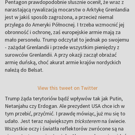
Pentagon prawdopodobnie słusznie ocenił, że wraz z
narastającą rywalizacją mocarstw o Arktykę Grenlandia
jest w jakiś sposób zagrożona, a przecież niemal
przylega do Ameryki Północnej. I trzeba wzmocnić jej
obronność i ochronę, zaś europejskie armie mają za
mało personelu. Trump odczytał to jednak po swojemu
- zażądał Grenlandii i przede wszystkim pieniędzy z
surowców Grenlandii. A przy okazji zaczął obrażać
armię duńską, choć akurat armie krajów nordyckich
należą do Belsat
.
View this tweet on Twitter
Trump żąda terytoriów bądź wpływów tak jak Putin,
Netanjahu czy Erdogan. Ale prezydent USA chce ich w
tym przebić, przyćmić. I prawdę mówiąc, już mu się to
udało. Jest teraz największym
tricksterem
na świecie.
Wszystkie oczy i światła reflektorów zwrócone są na