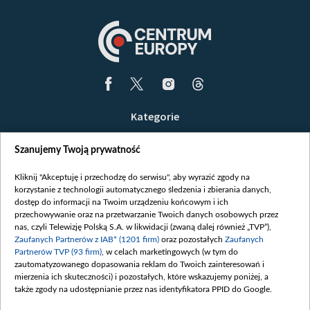
Kategorie
Wiadomości
Szanujemy Twoją prywatność
Wojna
Opinie
Kliknij "Akceptuję i przechodzę do serwisu", aby wyrazić zgody na
korzystanie z technologii automatycznego śledzenia i zbierania danych,
Białoruś / Polska
dostęp do informacji na Twoim urządzeniu końcowym i ich
Czytelnia
przechowywanie oraz na przetwarzanie Twoich danych osobowych przez
nas, czyli Telewizję Polską S.A. w likwidacji (zwaną dalej również „TVP”),
Centrum Europy
Zaufanych Partnerów z IAB* (1201 firm)
oraz pozostałych
Zaufanych
Partnerów TVP (93 firm)
, w celach marketingowych (w tym do
O nas
zautomatyzowanego dopasowania reklam do Twoich zainteresowań i
Kontakt
mierzenia ich skuteczności) i pozostałych, które wskazujemy poniżej, a
także zgody na udostępnianie przez nas identyfikatora PPID do Google.
Informacje o nadawcy