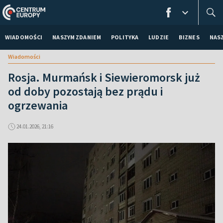
WIADOMOŚCI
NASZYM ZDANIEM
POLITYKA
LUDZIE
BIZNES
NAS
Wiadomości
Rosja. Murmańsk i Siewieromorsk już
od doby pozostają bez prądu i
ogrzewania
24.01.2026, 21:16