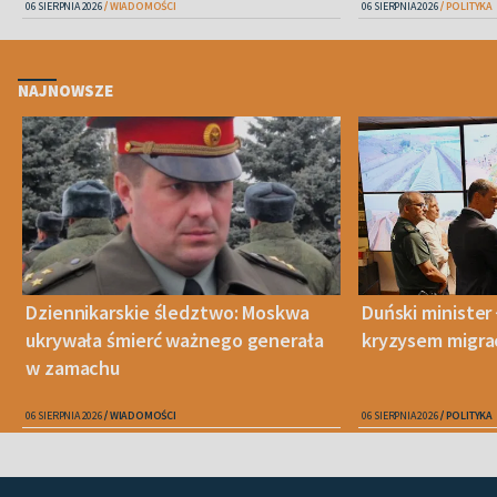
06 SIERPNIA 2026
WIADOMOŚCI
06 SIERPNIA 2026
POLITYKA
NAJNOWSZE
Dziennikarskie śledztwo: Moskwa
Duński minister 
ukrywała śmierć ważnego generała
kryzysem migra
w zamachu
06 SIERPNIA 2026
WIADOMOŚCI
06 SIERPNIA 2026
POLITYKA