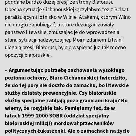
poddane bardzo dużej presji ze strony Białorusi.
Obecną sytuację Cichanouskiej łączyłabym też z
Belsat
paraliżującymi lotnisko w Wilnie. Atakami, którym Wilno
nie mogło zapobiegać, a które dezorganizowały
państwo litewskie, zmuszając je do wprowadzenia
stanu sytuacji nadzwyczajnej. Moim zdaniem Litwini
ulegają presji Białorusi, by nie wspierać już tak mocno
opozycji białoruskiej.
–
Argumentując potrzebę zachowania wysokiego
poziomu ochrony, Biuro Cichanouskiej twierdziło,
że do tej pory nie doszło do zamachu, bo litewskie
służby działały prewencyjnie. Czy białoruskie
służby specjalne zabijają poza granicami kraju? Bo
wiemy, że rosyjskie tak. Pamiętamy też, że w
latach 1999-2000 SOBR (oddział specjalny
białoruskiej milicji) mordował przeciwników
politycznych Łukaszenki. Ale o zamachach na życie