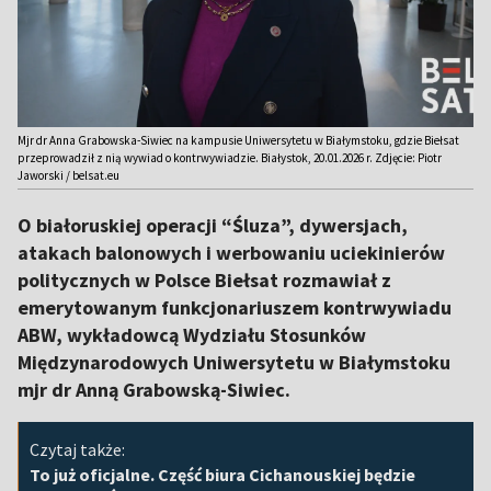
Mjr dr Anna Grabowska-Siwiec na kampusie Uniwersytetu w Białymstoku, gdzie Biełsat
przeprowadził z nią wywiad o kontrwywiadzie. Białystok, 20.01.2026 r. Zdjęcie: Piotr
Jaworski / belsat.eu
O białoruskiej operacji “Śluza”, dywersjach,
atakach balonowych i werbowaniu uciekinierów
politycznych w Polsce Biełsat rozmawiał z
emerytowanym funkcjonariuszem kontrwywiadu
ABW, wykładowcą Wydziału Stosunków
Międzynarodowych Uniwersytetu w Białymstoku
mjr dr Anną Grabowską-Siwiec.
Czytaj także:
To już oficjalne. Część biura Cichanouskiej będzie