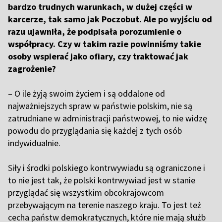
bardzo trudnych warunkach, w dużej części w
karcerze, tak samo jak Poczobut. Ale po wyjściu od
razu ujawniła, że podpisała porozumienie o
współpracy. Czy w takim razie powinniśmy takie
osoby wspierać jako ofiary, czy traktować jak
zagrożenie?
–
O ile żyją swoim życiem i są oddalone od
najważniejszych spraw w państwie polskim, nie są
zatrudniane w administracji państwowej, to nie widzę
powodu do przyglądania się każdej z tych osób
indywidualnie.
S
iły i środki polskiego kontrwywiadu są ograniczone i
to nie jest tak, że polski kontrwywiad jest w stanie
przyglądać się wszystkim obcokrajowcom
przebywającym na terenie naszego kraju. To jest też
cecha państw demokratycznych, które nie mają służb