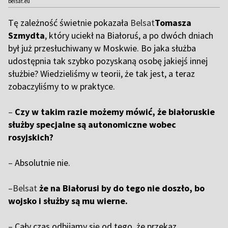
belsat.eu
Tę zależność świetnie pokazała
Belsat
Tomasza
Szmydta
, który uciekł na Białoruś, a po dwóch dniach
był już przesłuchiwany w Moskwie. Bo jaka służba
udostępnia tak szybko pozyskaną osobę jakiejś innej
służbie? Wiedzieliśmy w teorii, że tak jest, a teraz
zobaczyliśmy to w praktyce.
–
Czy w takim razie możemy mówić, że białoruskie
służby specjalne są autonomiczne wobec
rosyjskich?
–
Absolutnie nie.
–Belsat
że na Białorusi by do tego nie doszło, bo
wojsko i służby są mu wierne.
–
Cały czas odbijamy się od tego, że przekaz