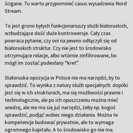
ścigane. Tu warto przypomnieć casus wysadzenia Nord
Stream.
T
o jest grono byłych funkcjonariuszy służb białoruskich,
wzbudzające dość duże kontrowersje. Cały czas
powraca pytanie, czy oni na pewno odłączyli się od
białoruskich struktur. Czy nie jest to środowisko
utrzymujące relacje, albo wtórnie zinfiltrowane, bo
mógł im zostać podesłany “kret”.
B
iałoruska opozycja w Polsce nie ma narzędzi, by to
sprawdzić. To wynika z natury służb specjalnych: dopóki
jest się w ich strukturach, ma się możliwości prawne i
technologiczne, ale po ich opuszczeniu można mieć
wiedzę, ale nie ma się już narzędzi, żeby np. kogoś
sprawdzić, podjąć wobec niego działania. Można te
kompetencje budować prywatnie, ale to wymaga
ogromnego kapitału. A to środowisko go nie ma.