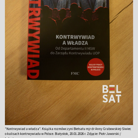
"Kontrwywiad a władza". Książka rozmówczyni Biełsatu mjr dr Anny Grabowskiej-Siwiec
o kulisach kontrwywiadu w Polsce. Białystok, 20.01.2026 r. Zdjęcie: Piotr Jaworski /