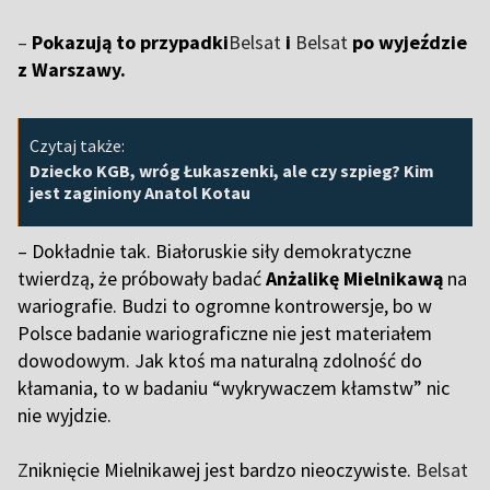
–
Pokazują to przypadki
Belsat
i
Belsat
po wyjeździe
z Warszawy.
Czytaj także:
Dziecko KGB, wróg Łukaszenki, ale czy szpieg? Kim
jest zaginiony Anatol Kotau
– Dokładnie tak. Białoruskie siły demokratyczne
twierdzą, że próbowały badać
Anżalikę Mielnikawą
na
wariografie. Budzi to ogromne kontrowersje, bo w
Polsce badanie wariograficzne nie jest materiałem
dowodowym. Jak ktoś ma naturalną zdolność do
kłamania, to w badaniu “wykrywaczem kłamstw” nic
nie wyjdzie.
Z
niknięcie Mielnikawej jest bardzo nieoczywiste.
Belsat