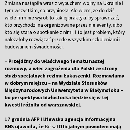
Zmiana nastąpiła wraz z wybuchem wojny na Ukrainie i
tym wszystkim, co przyniosła. Ale wiem, że do dziś
wiele firm nie wyrobiło takiej praktyki, by sprawdzać,
kto przychodzi na organizowane przez nie eventy, albo
kto się stara o spotkanie z nimi. I to jest problem, który
należałoby rozwiązać przede wszystkim szkoleniami i
budowaniem świadomości.
–
Przejdźmy do właściwego tematu naszej
rozmowy, a więc zagrożenia dla Polski ze strony
służb specjalnych reżimu Łukaszenki. Rozmawiamy
w dobrym miejscu – na Wydziale Stosunków
Międzynarodowych Uniwersytetu w Białymstoku –
bo perspektywa białostocka będzie się w tej
kwestii różniła od warszawskiej.
1
7 grudnia AFP i litewska agencja informacyjna
BNS ujawniła, że
Belsat
Oficjalnym powodem mają