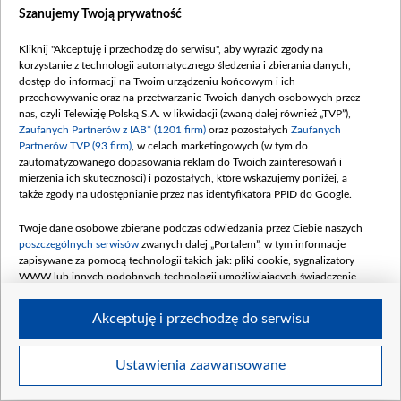
Szanujemy Twoją prywatność
–
Moim zdaniem jest to koordynowane przez
białoruskie służby specjalne. Polityka Łukaszenki jest
Kliknij "Akceptuję i przechodzę do serwisu", aby wyrazić zgody na
taka, by niskim kosztem podważać poczucie
korzystanie z technologii automatycznego śledzenia i zbierania danych,
dostęp do informacji na Twoim urządzeniu końcowym i ich
bezpieczeństwa i testować systemy bezpieczeństwa
przechowywanie oraz na przetwarzanie Twoich danych osobowych przez
państw NATO.
nas, czyli Telewizję Polską S.A. w likwidacji (zwaną dalej również „TVP”),
Zaufanych Partnerów z IAB* (1201 firm)
oraz pozostałych
Zaufanych
Partnerów TVP (93 firm)
, w celach marketingowych (w tym do
N
a Litwę to wpływa znacznie mocniej i paraliżuje im
zautomatyzowanego dopasowania reklam do Twoich zainteresowań i
lotnisko w stolicy. U nas te balony nie dolecą do Okęcia,
mierzenia ich skuteczności) i pozostałych, które wskazujemy poniżej, a
także zgody na udostępnianie przez nas identyfikatora PPID do Google.
więc problem jest mniejszy, ale dalej absorbuje nasze
służby. Jest to działanie niskokosztowe, a zarazem
Twoje dane osobowe zbierane podczas odwiedzania przez Ciebie naszych
efektywne. Zmuszające nas do wydawania pieniędzy.
poszczególnych serwisów
zwanych dalej „Portalem”, w tym informacje
zapisywane za pomocą technologii takich jak: pliki cookie, sygnalizatory
WWW lub innych podobnych technologii umożliwiających świadczenie
dopasowanych i bezpiecznych usług, personalizację treści oraz reklam,
udostępnianie funkcji mediów społecznościowych oraz analizowanie ruchu
Akceptuję i przechodzę do serwisu
w Internecie.
Twoje dane osobowe zbierane podczas odwiedzania przez Ciebie
Ustawienia zaawansowane
poszczególnych serwisów
na Portalu, takie jak adresy IP, identyfikatory
Twoich urządzeń końcowych i identyfikatory plików cookie, informacje o