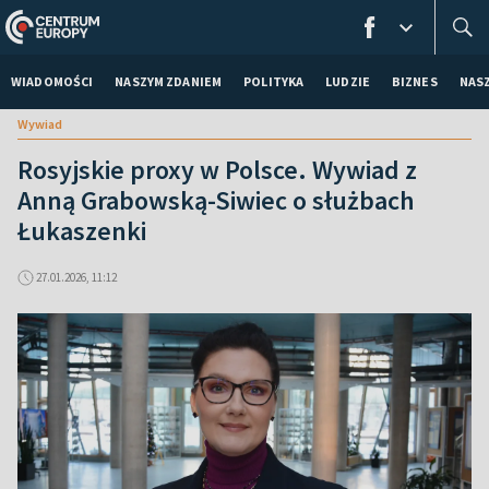
WIADOMOŚCI
NASZYM ZDANIEM
POLITYKA
LUDZIE
BIZNES
NAS
Wywiad
Rosyjskie proxy w Polsce. Wywiad z
Anną Grabowską-Siwiec o służbach
Łukaszenki
27.01.2026, 11:12