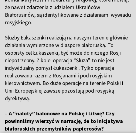
że nawet zdarzenia z udziałem Ukraińców i
Białorusinów, są identyfikowane z działaniami wywiadu
rosyjskiego.
S
łużby Łukaszenki realizują na naszym terenie głównie
działania wymierzone w diasporę białoruską. To
osobisty cel Łukaszenki, być może do niczego Rosji
niepotrzebny. Z kolei operacja “Śluza” to nie jest
indywidualny pomysł Łukaszenki. Tylko operacja
realizowana razem z Rosjanami i pod rosyjskim
kierownictwem. Bo duże operacje na terenie Polski i
Unii Europejskiej zawsze pozostają pod rosyjską
dyrektywą.
–
A “naloty” balonowe na Polskę i Litwę? Czy
powinniśmy wierzyć w narrację, że to inicjatywa
białoruskich przemytników papierosów?