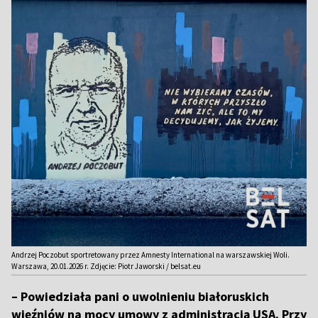
Andrzej Poczobut sportretowany przez Amnesty International na warszawskiej Woli.
Warszawa, 20.01.2026 r. Zdjęcie: Piotr Jaworski / belsat.eu
– Powiedziała pani o uwolnieniu białoruskich
więźniów na mocy umowy z administracją USA. Przy