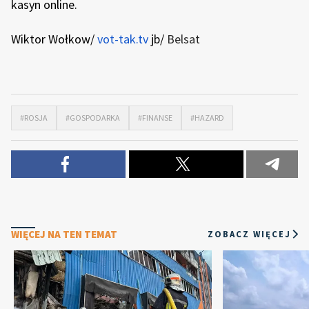
kasyn online.
Wiktor Wołkow/
vot-tak.tv
jb/
Belsat
#ROSJA
#GOSPODARKA
#FINANSE
#HAZARD
WIĘCEJ NA TEN TEMAT
ZOBACZ WIĘCEJ