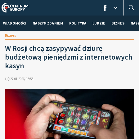
WIADOMOŚCI
NASZYM ZDANIEM
POLITYKA
LUDZIE
BIZNES
NAS
Biznes
W Rosji chcą zasypywać dziurę
budżetową pieniędzmi z internetowych
kasyn
27.01.2026, 13:53