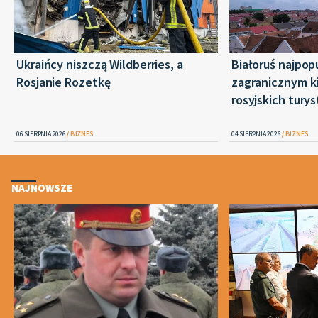
Ukraińcy niszczą Wildberries, a
Białoruś najpop
Rosjanie Rozetkę
zagranicznym k
rosyjskich tury
06 SIERPNIA 2026
BIZNES
04 SIERPNIA 2026
BIZNES
NAJNOWSZE