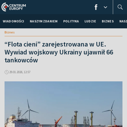
WIADOMOŚCI
NASZYM ZDANIEM
POLITYKA
LUDZIE
BIZNES
NAS
Biznes
“Flota cieni” zarejestrowana w UE.
Wywiad wojskowy Ukrainy ujawnił 66
tankowców
29.01.2026, 12:57