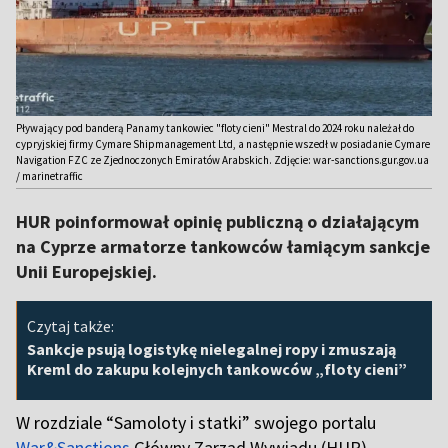
Pływający pod banderą Panamy tankowiec "floty cieni" Mestral do 2024 roku należał do
cypryjskiej firmy Cymare Shipmanagement Ltd, a następnie wszedł w posiadanie Cymare
Navigation FZC ze Zjednoczonych Emiratów Arabskich. Zdjęcie: war-sanctions.gur.gov.ua
/ marinetraffic
HUR poinformował opinię publiczną o działającym
na Cyprze armatorze tankowców łamiącym sankcje
Unii Europejskiej.
Czytaj także:
Sankcje psują logistykę nielegalnej ropy i zmuszają
Kreml do zakupu kolejnych tankowców „floty cieni”
W rozdziale “Samoloty i statki” swojego portalu
War&Sanctions
Główny Zarząd Wywiadu (HUR)