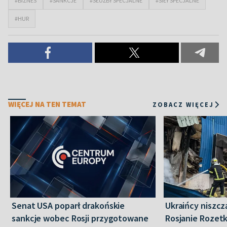
#BIZNES
#SANKCJE
#SŁUŻBY SPECJALNE
#SIŁY SPECJALNE
#HUR
WIĘCEJ NA TEN TEMAT
ZOBACZ WIĘCEJ
Senat USA poparł drakońskie
Ukraińcy niszczą
sankcje wobec Rosji przygotowane
Rosjanie Rozet