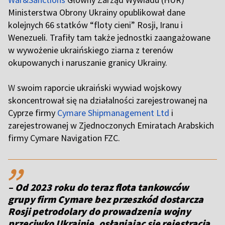
Ministerstwa Obrony Ukrainy opublikował dane
kolejnych 66 statków “floty cieni” Rosji, Iranu i
Wenezueli. Trafiły tam także jednostki zaangażowane
w wywożenie ukraińskiego ziarna z terenów
okupowanych i naruszanie granicy Ukrainy.
W
swoim raporcie ukraiński wywiad wojskowy
skoncentrował się na działalności zarejestrowanej na
Cyprze firmy
Cymare Shipmanagement Ltd
i
zarejestrowanej w Zjednoczonych Emiratach Arabskich
firmy Cymare Navigation FZC.
,,
– Od 2023 roku do teraz flota tankowców
grupy firm Cymare bez przeszkód dostarcza
Rosji petrodolary do prowadzenia wojny
przeciwko Ukrainie, osłaniając się rejestracją