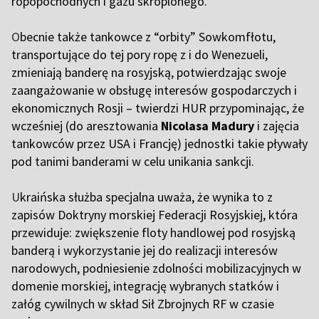
ropopochodnych i gazu skroplonego.
O
becnie także tankowce z “orbity” Sowkomfłotu,
transportujące do tej pory ropę z i do Wenezueli,
zmieniają banderę na rosyjską, potwierdzając swoje
zaangażowanie w obsługę interesów gospodarczych i
ekonomicznych Rosji – twierdzi HUR przypominając, że
wcześniej (do aresztowania
Nicolasa Madury
i zajęcia
tankowców przez USA i Francję) jednostki takie pływały
pod tanimi banderami w celu unikania sankcji.
U
kraińska służba specjalna uważa, że wynika to z
zapisów Doktryny morskiej Federacji Rosyjskiej, która
przewiduje: zwiększenie floty handlowej pod rosyjską
banderą i wykorzystanie jej do realizacji interesów
narodowych, podniesienie zdolności mobilizacyjnych w
domenie morskiej, integrację wybranych statków i
załóg cywilnych w skład Sił Zbrojnych RF w czasie