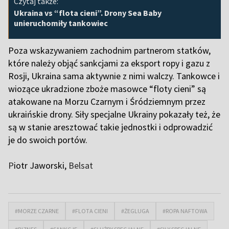
Czytaj także:
Ukraina vs “flota cieni”. Drony Sea Baby
unieruchomiły tankowiec
Poza wskazywaniem zachodnim partnerom statków,
które należy objąć sankcjami za eksport ropy i gazu z
Rosji, Ukraina sama aktywnie z nimi walczy. Tankowce i
wiozące ukradzione zboże masowce “floty cieni” są
atakowane na Morzu Czarnym i Śródziemnym przez
ukraińskie drony. Siły specjalne Ukrainy pokazały też, że
są w stanie aresztować takie jednostki i odprowadzić
je do swoich portów.
P
iotr Jaworski,
Belsat
#MORZE CZARNE
#FLOTA CIENI
#ŻEGLUGA
#ROPA NAFTOWA