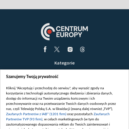
Kategorie
Wiadomości
Szanujemy Twoją prywatność
Wojna
Opinie
Kliknij "Akceptuję i przechodzę do serwisu", aby wyrazić zgody na
korzystanie z technologii automatycznego śledzenia i zbierania danych,
Białoruś / Polska
dostęp do informacji na Twoim urządzeniu końcowym i ich
Czytelnia
przechowywanie oraz na przetwarzanie Twoich danych osobowych przez
nas, czyli Telewizję Polską S.A. w likwidacji (zwaną dalej również „TVP”),
Centrum Europy
Zaufanych Partnerów z IAB* (1201 firm)
oraz pozostałych
Zaufanych
Partnerów TVP (93 firm)
, w celach marketingowych (w tym do
O nas
zautomatyzowanego dopasowania reklam do Twoich zainteresowań i