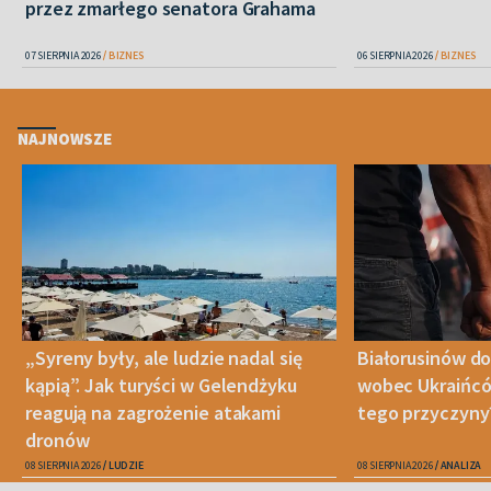
przez zmarłego senatora Grahama
07 SIERPNIA 2026
BIZNES
06 SIERPNIA 2026
BIZNES
NAJNOWSZE
„Syreny były, ale ludzie nadal się
Białorusinów do
kąpią”. Jak turyści w Gelendżyku
wobec Ukraińców
reagują na zagrożenie atakami
tego przyczyny
dronów
08 SIERPNIA 2026
LUDZIE
08 SIERPNIA 2026
ANALIZA