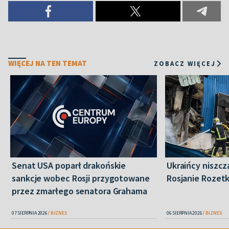
WIĘCEJ NA TEN TEMAT
ZOBACZ WIĘCEJ
Senat USA poparł drakońskie
Ukraińcy niszczą
sankcje wobec Rosji przygotowane
Rosjanie Rozet
przez zmarłego senatora Grahama
07 SIERPNIA 2026
BIZNES
06 SIERPNIA 2026
BIZNES