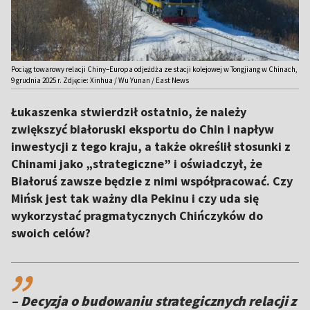
Pociąg towarowy relacji Chiny–Europa odjeżdża ze stacji kolejowej w Tongjiang w Chinach,
9 grudnia 2025 r. Zdjęcie: Xinhua / Wu Yunan / East News
Łukaszenka stwierdził ostatnio, że należy
zwiększyć białoruski eksportu do Chin i napływ
inwestycji z tego kraju, a także określił stosunki z
Chinami jako „strategiczne” i oświadczył, że
Białoruś zawsze będzie z nimi współpracować. Czy
Mińsk jest tak ważny dla Pekinu i czy uda się
wykorzystać pragmatycznych Chińczyków do
swoich celów?
,,
– Decyzja o budowaniu strategicznych relacji z