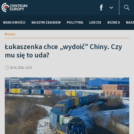
WIADOMOŚCI
NASZYM ZDANIEM
POLITYKA
LUDZIE
BIZNES
NAS
Biznes
Łukaszenka chce „wydoić” Chiny. Czy
mu się to uda?
30.01.2026, 10:03