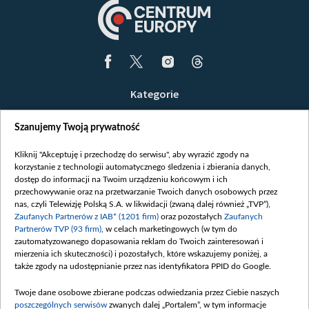
Kategorie
Wiadomości
Szanujemy Twoją prywatność
Wojna
Opinie
Kliknij "Akceptuję i przechodzę do serwisu", aby wyrazić zgody na
korzystanie z technologii automatycznego śledzenia i zbierania danych,
Białoruś / Polska
dostęp do informacji na Twoim urządzeniu końcowym i ich
Czytelnia
przechowywanie oraz na przetwarzanie Twoich danych osobowych przez
nas, czyli Telewizję Polską S.A. w likwidacji (zwaną dalej również „TVP”),
Centrum Europy
Zaufanych Partnerów z IAB* (1201 firm)
oraz pozostałych
Zaufanych
Partnerów TVP (93 firm)
, w celach marketingowych (w tym do
O nas
zautomatyzowanego dopasowania reklam do Twoich zainteresowań i
Kontakt
mierzenia ich skuteczności) i pozostałych, które wskazujemy poniżej, a
także zgody na udostępnianie przez nas identyfikatora PPID do Google.
Informacje o nadawcy
Serwisy partnerskie
Twoje dane osobowe zbierane podczas odwiedzania przez Ciebie naszych
poszczególnych serwisów
zwanych dalej „Portalem”, w tym informacje