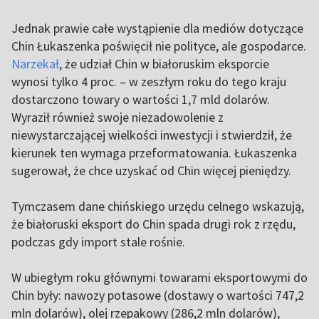
Jednak prawie całe wystąpienie dla mediów dotyczące
Chin Łukaszenka poświęcił nie polityce, ale gospodarce.
Narzekał
, że udział Chin w białoruskim eksporcie
wynosi tylko 4 proc. – w zeszłym roku do tego kraju
dostarczono towary o wartości 1,7 mld dolarów.
Wyraził również swoje niezadowolenie z
niewystarczającej wielkości inwestycji i stwierdził, że
kierunek ten wymaga przeformatowania. Łukaszenka
sugerował, że chce uzyskać od Chin więcej pieniędzy.
Tymczasem dane chińskiego urzędu celnego wskazują,
że białoruski eksport do Chin spada drugi rok z rzędu,
podczas gdy import stale rośnie.
W ubiegłym roku głównymi towarami eksportowymi do
Chin były: nawozy potasowe (dostawy o wartości 747,2
mln dolarów), olej rzepakowy (286,2 mln dolarów),