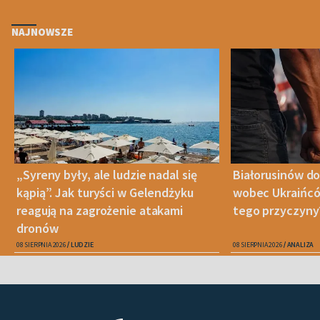
NAJNOWSZE
„Syreny były, ale ludzie nadal się
Białorusinów do
kąpią”. Jak turyści w Gelendżyku
wobec Ukraińców
reagują na zagrożenie atakami
tego przyczyny
dronów
08 SIERPNIA 2026
LUDZIE
08 SIERPNIA 2026
ANALIZA