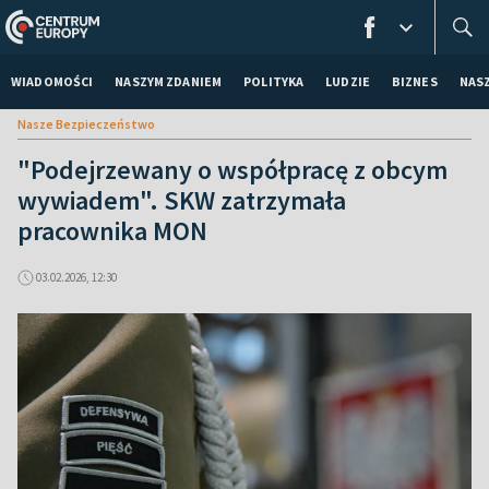
WIADOMOŚCI
NASZYM ZDANIEM
POLITYKA
LUDZIE
BIZNES
NAS
Nasze Bezpieczeństwo
"Podejrzewany o współpracę z obcym
wywiadem". SKW zatrzymała
pracownika MON
03.02.2026, 12:30