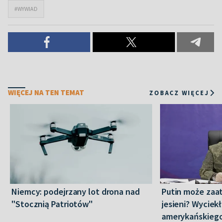
#WYWIAD
WIĘCEJ NA TEN TEMAT
ZOBACZ WIĘCEJ
Niemcy: podejrzany lot drona nad
Putin może zaa
"Stocznią Patriotów"
jesieni? Wyciekł
amerykańskieg