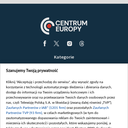
Kategorie
Wiadomości
Szanujemy Twoją prywatność
Wojna
Opinie
Kliknij "Akceptuję i przechodzę do serwisu", aby wyrazić zgody na
korzystanie z technologii automatycznego śledzenia i zbierania danych,
Białoruś / Polska
dostęp do informacji na Twoim urządzeniu końcowym i ich
Czytelnia
przechowywanie oraz na przetwarzanie Twoich danych osobowych przez
nas, czyli Telewizję Polską S.A. w likwidacji (zwaną dalej również „TVP”),
Centrum Europy
Zaufanych Partnerów z IAB* (1201 firm)
oraz pozostałych
Zaufanych
Partnerów TVP (93 firm)
, w celach marketingowych (w tym do
O nas
zautomatyzowanego dopasowania reklam do Twoich zainteresowań i
Kontakt
mierzenia ich skuteczności) i pozostałych, które wskazujemy poniżej, a