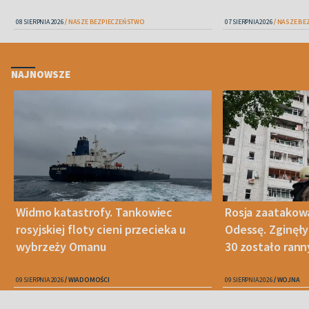
08 SIERPNIA 2026
NASZE BEZPIECZEŃSTWO
07 SIERPNIA 2026
NASZE BE
NAJNOWSZE
Widmo katastrofy. Tankowiec
Rosja zaatakow
rosyjskiej floty cieni przecieka u
Odessę. Zginęły
wybrzeży Omanu
30 zostało ran
09 SIERPNIA 2026
WIADOMOŚCI
09 SIERPNIA 2026
WOJNA