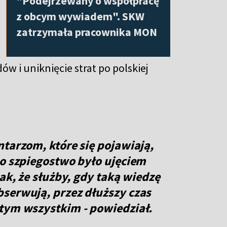
"Podejrzewany o współpracę
z obcym wywiadem". SKW
zatrzymała pracownika MON
 i uniknięcie strat po polskiej
ntarzom, które się pojawiają,
 o szpiegostwo było ujęciem
tak, że służby, gdy taką wiedzę
serwują, przez dłuższy czas
 tym wszystkim - powiedział.