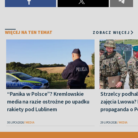
WIĘCEJ NA TEN TEMAT
ZOBACZ WIĘCEJ
“Panika w Polsce”? Kremlowskie
Strzelcy podha
media na razie ostrożne po upadku
zajęcia Lwowa? 
rakiety pod Lublinem
propaganda o P
30 LIPCA 2026
MEDIA
29 LIPCA 2026
MEDIA