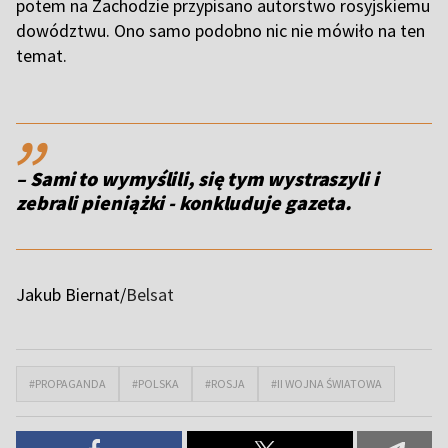
potem na Zachodzie przypisano autorstwo rosyjskiemu
dowództwu. Ono samo podobno nic nie mówiło na ten
temat.
,,
– Sami to wymyślili, się tym wystraszyli i
zebrali pieniążki - konkluduje gazeta.
Jakub Biernat/
Belsat
#PROPAGANDA
#POLSKA
#ROSJA
#II WOJNA ŚWIATOWA