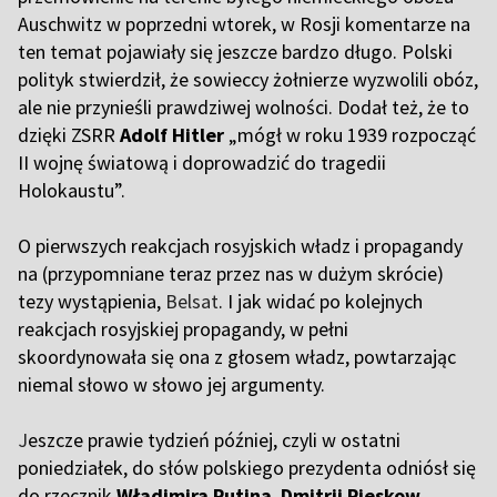
Auschwitz w poprzedni wtorek, w Rosji komentarze na
ten temat pojawiały się jeszcze bardzo długo. Polski
polityk stwierdził, że sowieccy żołnierze wyzwolili obóz,
ale nie przynieśli prawdziwej wolności. Dodał też, że to
dzięki ZSRR
Adolf Hitler
„mógł w roku 1939 rozpocząć
II wojnę światową i doprowadzić do tragedii
Holokaustu”.
O pierwszych reakcjach rosyjskich władz i propagandy
na (przypomniane teraz przez nas w dużym skrócie)
tezy wystąpienia,
Belsat
. I jak widać po kolejnych
reakcjach rosyjskiej propagandy, w pełni
skoordynowała się ona z głosem władz, powtarzając
niemal słowo w słowo jej argumenty.
J
eszcze prawie tydzień później, czyli w ostatni
poniedziałek, do słów polskiego prezydenta odniósł się
do rzecznik
Władimira Putina
,
Dmitrij Pieskow
.