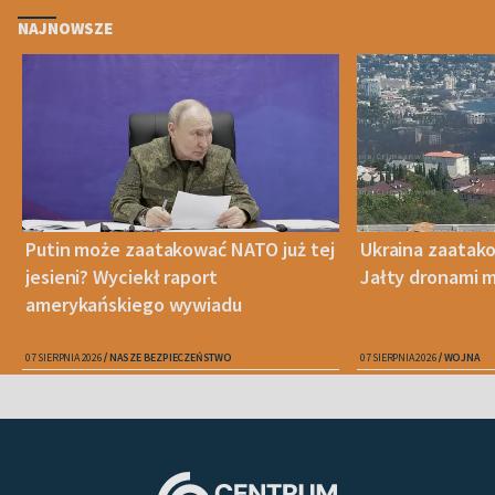
NAJNOWSZE
Putin może zaatakować NATO już tej
Ukraina zaatak
jesieni? Wyciekł raport
Jałty dronami m
amerykańskiego wywiadu
07 SIERPNIA 2026
NASZE BEZPIECZEŃSTWO
07 SIERPNIA 2026
WOJNA