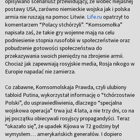
opisywano scenariusz przewidujący, że wobec niejasnej
postawy USA, zarówno niemieckie wojska jak i polska
armia nie ruszają na pomoc Litwie.
Life.ru
opatrzył to
komentarzem “Polacy stchórzyli”. “Komsomołka”
napisała zaś, że takie gry wojenne mają na celu
podniesienie stopnia rusofobii w społeczeństwie oraz
pobudzenie gotowości społeczeństwa do
przekazywania swoich pieniędzy na zbrojenie armii.
Chociaż jak zapewniają rosyjskie media, Rosja nikogo w
Europie napadać nie zamierza.
C
o zabawne, Komsomolskaja Prawda, czyli ulubiony
tabloid Putina, wykorzystał informację o “tchórzostwie
Polski”, do usprawiedliwienia, dlaczego “specjalna
wojskowa operacja” trwa już 4 lata, a nie trzy dni, co na
jej początku obiecywali rosyjscy propagandyści. Teraz
“okazało się”, że upadek Kijowa w 72 godziny był
wymysłem… amerykańskich generałów. I dopiero