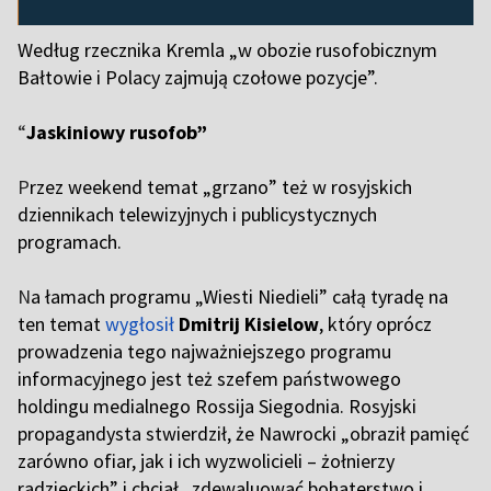
Według rzecznika Kremla „w obozie rusofobicznym
Bałtowie i Polacy zajmują czołowe pozycje”.
“
Jaskiniowy rusofob”
P
rzez weekend temat „grzano” też w rosyjskich
dziennikach telewizyjnych i publicystycznych
programach.
N
a łamach programu „Wiesti Niedieli” całą tyradę na
ten temat
wygłosił
Dmitrij Kisielow
, który oprócz
prowadzenia tego najważniejszego programu
informacyjnego jest też szefem państwowego
holdingu medialnego Rossija Siegodnia. Rosyjski
propagandysta stwierdził, że Nawrocki „obraził pamięć
zarówno ofiar, jak i ich wyzwolicieli – żołnierzy
radzieckich” i chciał „zdewaluować bohaterstwo i