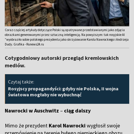
Coraz częściej artykuły dotyczące Polski są opatrywane przedstawianymi jako zdjęcia
obrazkami generowanymi przez sztuczną inteligencję. Na powyższym: tak rosyjskie AI
”wyobraziło sobie polskiego prezydenta jako skrzyżowanie Karola Nawrockiego i Andrzeja
Dudy. Grafika - Runews24.ru
Cotygodniowy autorski przegląd kremlowskich
mediów.
Czytaj także:
Rosyjscy propagandyści: gdyby nie Polska, II wojna
światowa mogłaby nie wybuchnąć
Nawrocki w Auschwitz
–
ciąg dalszy
Mimo że prezydent
Karol Nawrocki
wygłosił swoje
przemówienie na terenie byłego niemieckiego obozu