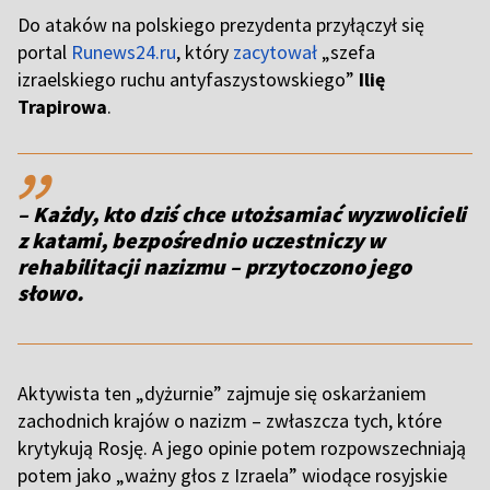
Do ataków na polskiego prezydenta przyłączył się
portal
Runews24.ru
, który
zacytował
„szefa
izraelskiego ruchu antyfaszystowskiego”
Ilię
Trapirowa
.
,,
– Każdy, kto dziś chce utożsamiać wyzwolicieli
z katami, bezpośrednio uczestniczy w
rehabilitacji nazizmu – przytoczono jego
słowo.
Aktywista ten „dyżurnie” zajmuje się oskarżaniem
zachodnich krajów o nazizm – zwłaszcza tych, które
krytykują Rosję. A jego opinie potem rozpowszechniają
potem jako „ważny głos z Izraela” wiodące rosyjskie