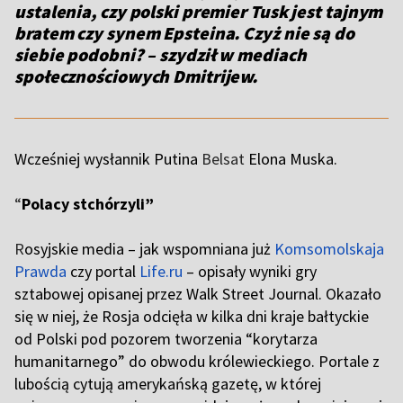
ustalenia, czy polski premier Tusk jest tajnym
bratem czy synem Epsteina. Czyż nie są do
siebie podobni? – szydził w mediach
społecznościowych Dmitrijew.
Wcześniej wysłannik Putina
Belsat
Elona Muska.
“
Polacy stchórzyli”
R
osyjskie media – jak wspomniana już
Komsomolskaja
Prawda
czy portal
Life.ru
– opisały wyniki gry
sztabowej opisanej przez Walk Street Journal. Okazało
się w niej, że Rosja odcięła w kilka dni kraje bałtyckie
od Polski pod pozorem tworzenia “korytarza
humanitarnego” do obwodu królewieckiego. Portale z
lubością cytują amerykańską gazetę, w której