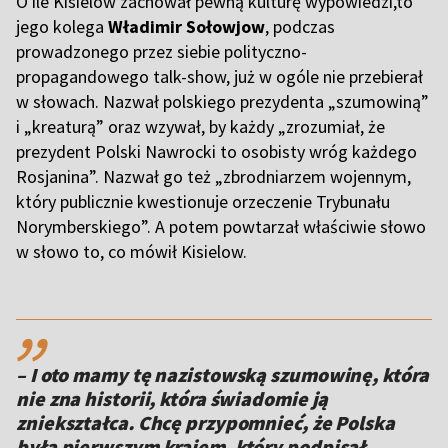
O ile Kisielow zachował pewną kulturę wypowiedzi,to
jego kolega
Władimir Sołowjow
, podczas
prowadzonego przez siebie polityczno-
propagandowego talk-show, już w ogóle nie przebierał
w słowach. Nazwał polskiego prezydenta „szumowiną”
i „kreaturą” oraz wzywał, by każdy „zrozumiał, że
prezydent Polski Nawrocki to osobisty wróg każdego
Rosjanina”. Nazwał go też „zbrodniarzem wojennym,
który publicznie kwestionuje orzeczenie Trybunału
Norymberskiego”. A potem powtarzał właściwie słowo
w słowo to, co mówił Kisielow.
,,
– I oto mamy tę nazistowską szumowinę, która
nie zna historii, która świadomie ją
zniekształca. Chcę przypomnieć, że Polska
była pierwszym krajem, który podpisał