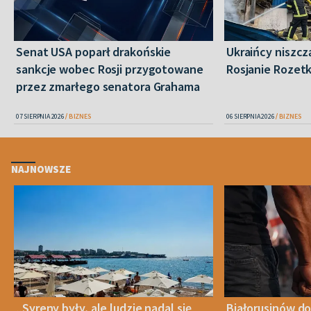
Senat USA poparł drakońskie
Ukraińcy niszczą
sankcje wobec Rosji przygotowane
Rosjanie Rozet
przez zmarłego senatora Grahama
07 SIERPNIA 2026
BIZNES
06 SIERPNIA 2026
BIZNES
NAJNOWSZE
„Syreny były, ale ludzie nadal się
Białorusinów do