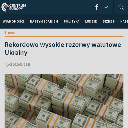
WIADOMOŚCI
NASZYM ZDANIEM
POLITYKA
LUDZIE
BIZNES
NAS
Biznes
Rekordowo wysokie rezerwy walutowe
Ukrainy
06.02.2026, 15:38