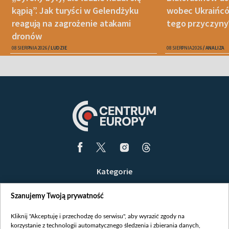
kąpią”. Jak turyści w Gelendżyku
wobec Ukraińców
reagują na zagrożenie atakami
tego przyczyny
dronów
08 SIERPNIA 2026
LUDZIE
08 SIERPNIA 2026
ANALIZA
Kategorie
Wiadomości
Szanujemy Twoją prywatność
Wojna
Opinie
Kliknij "Akceptuję i przechodzę do serwisu", aby wyrazić zgody na
korzystanie z technologii automatycznego śledzenia i zbierania danych,