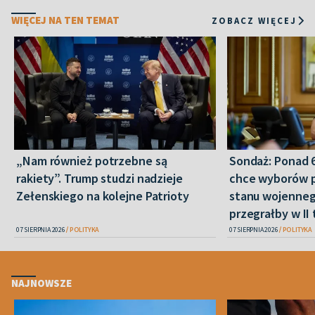
WIĘCEJ NA TEN TEMAT
ZOBACZ WIĘCEJ
„Nam również potrzebne są
Sondaż: Ponad 
rakiety”. Trump studzi nadzieje
chce wyborów 
Zełenskiego na kolejne Patrioty
stanu wojenneg
przegrałby w II 
07 SIERPNIA 2026
POLITYKA
07 SIERPNIA 2026
POLITYKA
NAJNOWSZE