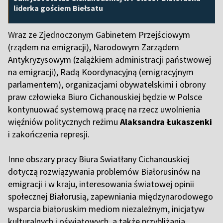
liderka gościem Biełsatu
W
raz ze Zjednoczonym Gabinetem Przejściowym
(rządem na emigracji), Narodowym Zarządem
Antykryzysowym (zalążkiem administracji państwowej
na emigracji), Radą Koordynacyjną (emigracyjnym
parlamentem), organizacjami obywatelskimi i obrony
praw człowieka Biuro Cichanouskiej będzie w Polsce
kontynuować systemową pracę na rzecz uwolnienia
więźniów politycznych reżimu
Alaksandra Łukaszenki
i zakończenia represji.
I
nne obszary pracy Biura Swiatłany Cichanouskiej
dotyczą rozwiązywania problemów Białorusinów na
emigracji i w kraju, interesowania światowej opinii
społecznej Białorusią, zapewniania międzynarodowego
wsparcia białoruskim mediom niezależnym, inicjatyw
kulturalnych i oświatowych, a także przybliżania