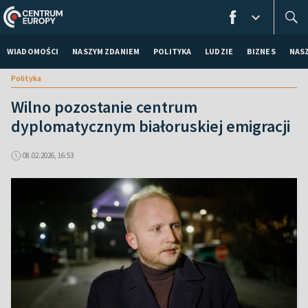
WIADOMOŚCI
NASZYM ZDANIEM
POLITYKA
LUDZIE
BIZNES
NAS
Polityka
Wilno pozostanie centrum
dyplomatycznym białoruskiej emigracji
08.02.2026, 16:53