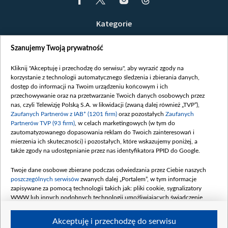
Kategorie
Wiadomości
Szanujemy Twoją prywatność
Wojna
Opinie
Kliknij "Akceptuję i przechodzę do serwisu", aby wyrazić zgody na
korzystanie z technologii automatycznego śledzenia i zbierania danych,
Białoruś / Polska
dostęp do informacji na Twoim urządzeniu końcowym i ich
Czytelnia
przechowywanie oraz na przetwarzanie Twoich danych osobowych przez
nas, czyli Telewizję Polską S.A. w likwidacji (zwaną dalej również „TVP”),
Centrum Europy
Zaufanych Partnerów z IAB* (1201 firm)
oraz pozostałych
Zaufanych
Partnerów TVP (93 firm)
, w celach marketingowych (w tym do
O nas
zautomatyzowanego dopasowania reklam do Twoich zainteresowań i
Kontakt
mierzenia ich skuteczności) i pozostałych, które wskazujemy poniżej, a
także zgody na udostępnianie przez nas identyfikatora PPID do Google.
Informacje o nadawcy
Serwisy partnerskie
Twoje dane osobowe zbierane podczas odwiedzania przez Ciebie naszych
poszczególnych serwisów
zwanych dalej „Portalem”, w tym informacje
belsat.eu
zapisywane za pomocą technologii takich jak: pliki cookie, sygnalizatory
WWW lub innych podobnych technologii umożliwiających świadczenie
slava.tv
dopasowanych i bezpiecznych usług, personalizację treści oraz reklam,
tvpworld.com
udostępnianie funkcji mediów społecznościowych oraz analizowanie ruchu
Akceptuję i przechodzę do serwisu
w Internecie.
vot-tak.tv