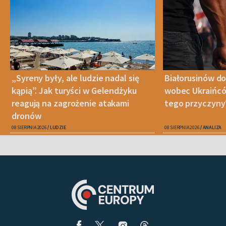
„Syreny były, ale ludzie nadal się
Białorusinów do
kąpią”. Jak turyści w Gelendżyku
wobec Ukraińców
reagują na zagrożenie atakami
tego przyczyny
dronów
08 SIERPNIA 2026
LUDZIE
08 SIERPNIA 2026
ANALIZA