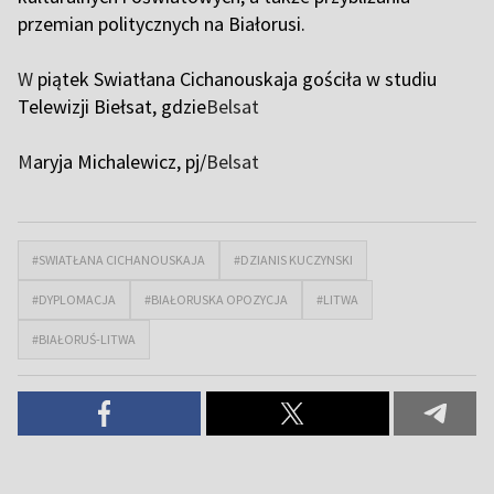
przemian politycznych na Białorusi.
W
piątek Swiatłana Cichanouskaja gościła w studiu
Telewizji Biełsat, gdzie
Belsat
M
aryja Michalewicz, pj/
Belsat
#SWIATŁANA CICHANOUSKAJA
#DZIANIS KUCZYNSKI
#DYPLOMACJA
#BIAŁORUSKA OPOZYCJA
#LITWA
#BIAŁORUŚ-LITWA