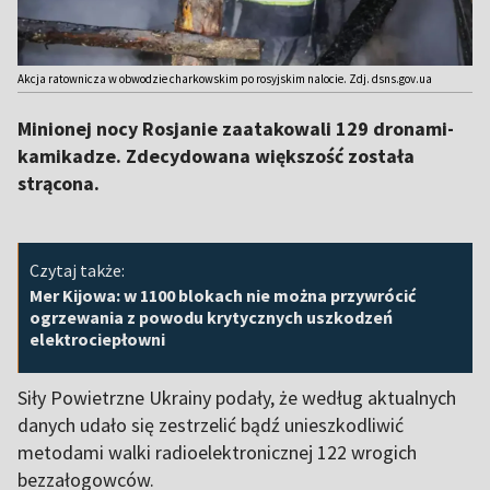
Akcja ratownicza w obwodzie charkowskim po rosyjskim nalocie. Zdj. dsns.gov.ua
Minionej nocy Rosjanie zaatakowali 129 dronami-
kamikadze. Zdecydowana większość została
strącona.
Czytaj także:
Mer Kijowa: w 1100 blokach nie można przywrócić
ogrzewania z powodu krytycznych uszkodzeń
elektrociepłowni
Siły Powietrzne Ukrainy podały, że według aktualnych
danych udało się zestrzelić bądź unieszkodliwić
metodami walki radioelektronicznej 122 wrogich
bezzałogowców.