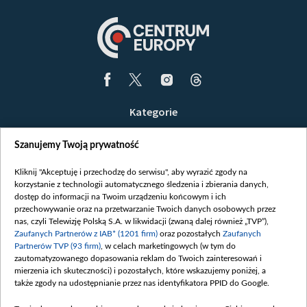
Kategorie
Wiadomości
Szanujemy Twoją prywatność
Wojna
Opinie
Kliknij "Akceptuję i przechodzę do serwisu", aby wyrazić zgody na
korzystanie z technologii automatycznego śledzenia i zbierania danych,
Białoruś / Polska
dostęp do informacji na Twoim urządzeniu końcowym i ich
Czytelnia
przechowywanie oraz na przetwarzanie Twoich danych osobowych przez
nas, czyli Telewizję Polską S.A. w likwidacji (zwaną dalej również „TVP”),
Centrum Europy
Zaufanych Partnerów z IAB* (1201 firm)
oraz pozostałych
Zaufanych
Partnerów TVP (93 firm)
, w celach marketingowych (w tym do
O nas
zautomatyzowanego dopasowania reklam do Twoich zainteresowań i
Kontakt
mierzenia ich skuteczności) i pozostałych, które wskazujemy poniżej, a
także zgody na udostępnianie przez nas identyfikatora PPID do Google.
Informacje o nadawcy
Serwisy partnerskie