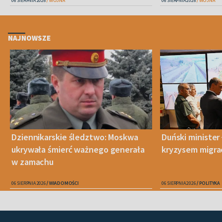
06 SIERPNIA 2026
WOJNA
06 SIERPNIA 2026
WOJNA
NAJNOWSZE
Dziennikarskie śledztwo: Moskwa
Duński minister 
ukrywała śmierć ważnego generała
kryzysem migra
w zamachu
06 SIERPNIA 2026
WIADOMOŚCI
06 SIERPNIA 2026
POLITYKA