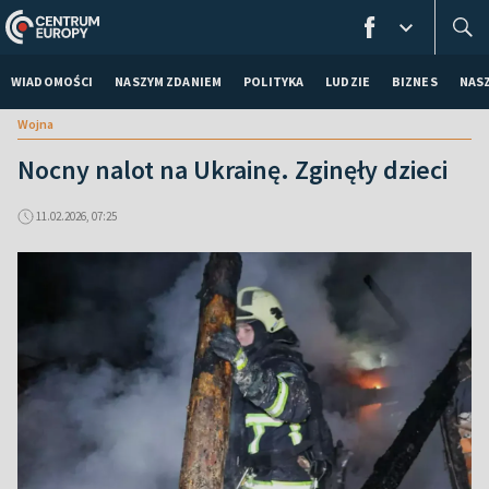
WIADOMOŚCI
NASZYM ZDANIEM
POLITYKA
LUDZIE
BIZNES
NAS
Wojna
Nocny nalot na Ukrainę. Zginęły dzieci
11.02.2026, 07:25