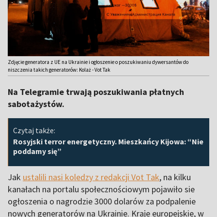
Zdjęcie generatora z UE na Ukrainie i ogłoszenie o poszukiwaniu dywersantów do
niszczenia takich generatorów: Kolaż - Vot Tak
Na Telegramie trwają poszukiwania płatnych
sabotażystów.
Czytaj także:
Rosyjski terror energetyczny. Mieszkańcy Kijowa: “Nie
poddamy się”
Jak
ustalili nasi koledzy z redakcji Vot Tak
, na kilku
kanałach na portalu społecznościowym pojawiło sie
ogłoszenia o nagrodzie 3000 dolarów za podpalenie
nowych generatorów na Ukrainie. Kraje europejskie, w