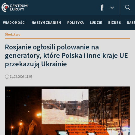
WIADOMOŚCI
NASZYM ZDANIEM
POLITYKA
LUDZIE
BIZNES
NAS
Śledztwo
Rosjanie ogłosili polowanie na
generatory, które Polska i inne kraje UE
przekazują Ukrainie
11.02.2026, 11:03