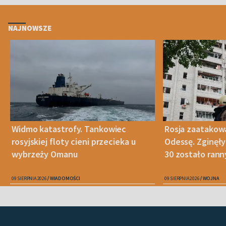
NAJNOWSZE
Widmo katastrofy. Tankowiec
Rosja zaatakow
rosyjskiej floty cieni przecieka u
Odessę. Zginęły
wybrzeży Omanu
30 zostało ran
09 SIERPNIA 2026
WIADOMOŚCI
09 SIERPNIA 2026
WOJNA