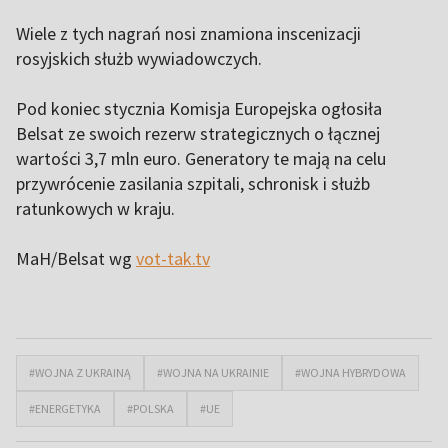
Wiele z tych nagrań nosi znamiona inscenizacji
rosyjskich służb wywiadowczych.
Pod koniec stycznia Komisja Europejska ogłosiła
Belsat ze swoich rezerw strategicznych o łącznej
wartości 3,7 mln euro. Generatory te mają na celu
przywrócenie zasilania szpitali, schronisk i służb
ratunkowych w kraju.
MaH/Belsat wg
vot-tak.tv
#WOJNA Z UKRAINĄ
#WOJNA NA UKRAINIE
#WOJNA HYBRYDOWA
#ENERGETYKA
#POLSKA
#UE