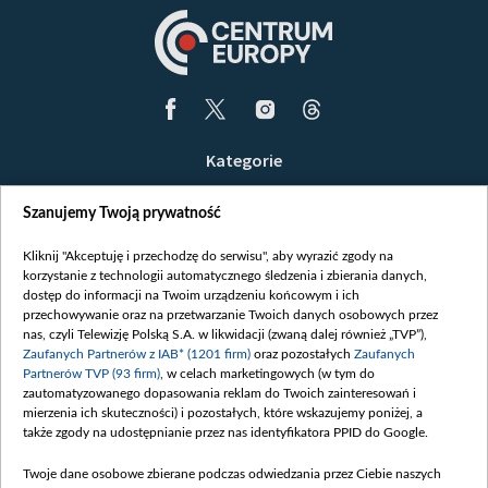
Kategorie
Wiadomości
Szanujemy Twoją prywatność
Wojna
Opinie
Kliknij "Akceptuję i przechodzę do serwisu", aby wyrazić zgody na
korzystanie z technologii automatycznego śledzenia i zbierania danych,
Białoruś / Polska
dostęp do informacji na Twoim urządzeniu końcowym i ich
Czytelnia
przechowywanie oraz na przetwarzanie Twoich danych osobowych przez
nas, czyli Telewizję Polską S.A. w likwidacji (zwaną dalej również „TVP”),
Centrum Europy
Zaufanych Partnerów z IAB* (1201 firm)
oraz pozostałych
Zaufanych
Partnerów TVP (93 firm)
, w celach marketingowych (w tym do
O nas
zautomatyzowanego dopasowania reklam do Twoich zainteresowań i
Kontakt
mierzenia ich skuteczności) i pozostałych, które wskazujemy poniżej, a
także zgody na udostępnianie przez nas identyfikatora PPID do Google.
Informacje o nadawcy
Serwisy partnerskie
Twoje dane osobowe zbierane podczas odwiedzania przez Ciebie naszych