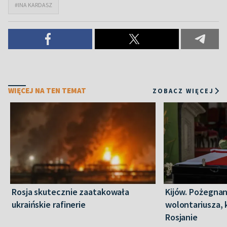
#INA KARDASZ
WIĘCEJ NA TEN TEMAT
ZOBACZ WIĘCEJ
Rosja skutecznie zaatakowała
Kijów. Pożegnan
ukraińskie rafinerie
wolontariusza, 
Rosjanie