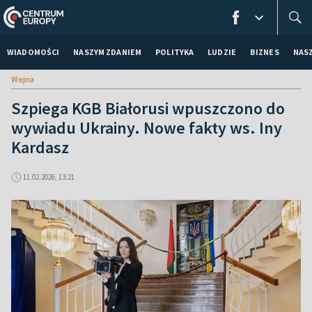
WIADOMOŚCI
NASZYM ZDANIEM
POLITYKA
LUDZIE
BIZNES
NAS
Wojna
Szpiega KGB Białorusi wpuszczono do
wywiadu Ukrainy. Nowe fakty ws. Iny
Kardasz
11.02.2026, 13:21