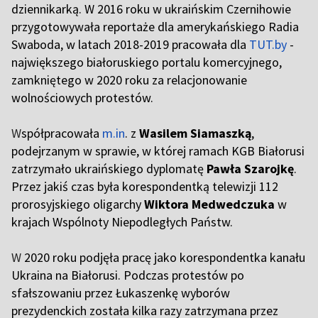
dziennikarką. W 2016 roku w ukraińskim Czernihowie
przygotowywała reportaże dla amerykańskiego Radia
Swaboda, w latach 2018-2019 pracowała dla
TUT.by
-
największego białoruskiego portalu komercyjnego,
zamkniętego w 2020 roku za relacjonowanie
wolnościowych protestów.
W
spółpracowała
m.in
. z
Wasilem Siamaszką
,
podejrzanym w sprawie, w której ramach KGB Białorusi
zatrzymało ukraińskiego dyplomatę
Pawła Szarojkę
.
Przez jakiś czas była korespondentką telewizji 112
prorosyjskiego oligarchy
Wiktora Medwedczuka
w
krajach Wspólnoty Niepodległych Państw.
W
2020 roku podjęła pracę jako korespondentka kanału
Ukraina na Białorusi. Podczas protestów po
sfałszowaniu przez Łukaszenkę wyborów
prezydenckich została kilka razy zatrzymana przez