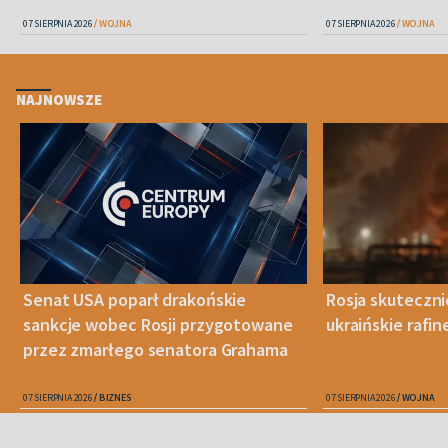
07 SIERPNIA 2026
WOJNA
07 SIERPNIA 2026
WOJNA
NAJNOWSZE
Senat USA poparł drakońskie
Rosja skuteczn
sankcje wobec Rosji przygotowane
ukraińskie rafin
przez zmarłego senatora Grahama
07 SIERPNIA 2026
BIZNES
07 SIERPNIA 2026
WOJNA