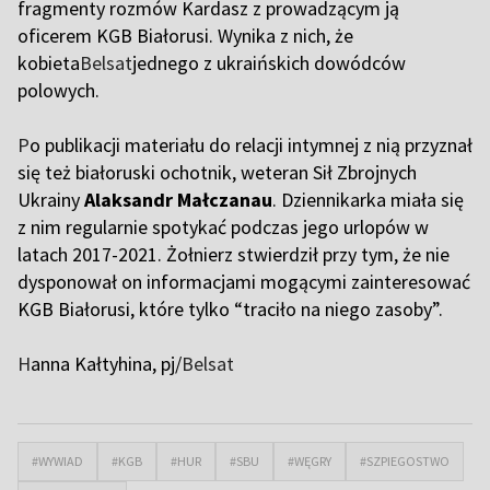
fragmenty rozmów Kardasz z prowadzącym ją
oficerem KGB Białorusi. Wynika z nich, że
kobieta
Belsat
jednego z ukraińskich dowódców
polowych.
P
o publikacji materiału do relacji intymnej z nią przyznał
się też białoruski ochotnik, weteran Sił Zbrojnych
Ukrainy
Alaksandr Małczanau
. Dziennikarka miała się
z nim regularnie spotykać podczas jego urlopów w
latach 2017-2021. Żołnierz stwierdził przy tym, że nie
dysponował on informacjami mogącymi zainteresować
KGB Białorusi, które tylko “traciło na niego zasoby”.
H
anna Kałtyhina, pj/
Belsat
#WYWIAD
#KGB
#HUR
#SBU
#WĘGRY
#SZPIEGOSTWO