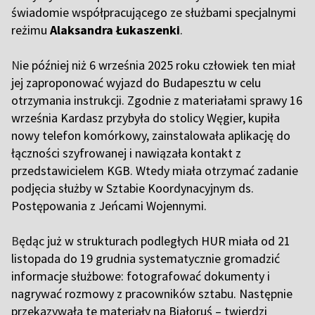
świadomie współpracującego ze służbami specjalnymi
reżimu
Alaksandra Łukaszenki
.
N
ie później niż 6 września 2025 roku człowiek ten miał
jej zaproponować wyjazd do Budapesztu w celu
otrzymania instrukcji. Zgodnie z materiałami sprawy 16
września Kardasz przybyła do stolicy Węgier, kupiła
nowy telefon komórkowy, zainstalowała aplikację do
łączności szyfrowanej i nawiązała kontakt z
przedstawicielem KGB. Wtedy miała otrzymać zadanie
podjęcia służby w Sztabie Koordynacyjnym ds.
Postępowania z Jeńcami Wojennymi.
B
ędąc już w strukturach podległych HUR miała od 21
listopada do 19 grudnia systematycznie gromadzić
informacje służbowe: fotografować dokumenty i
nagrywać rozmowy z pracowników sztabu. Następnie
przekazywała te materiały na Białoruś – twierdzi