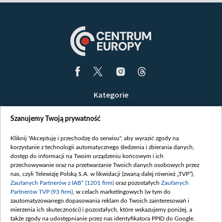
Kategorie
Wiadomości
Szanujemy Twoją prywatność
Wojna
Opinie
Kliknij "Akceptuję i przechodzę do serwisu", aby wyrazić zgody na
korzystanie z technologii automatycznego śledzenia i zbierania danych,
Białoruś / Polska
dostęp do informacji na Twoim urządzeniu końcowym i ich
Czytelnia
przechowywanie oraz na przetwarzanie Twoich danych osobowych przez
nas, czyli Telewizję Polską S.A. w likwidacji (zwaną dalej również „TVP”),
Centrum Europy
Zaufanych Partnerów z IAB* (1201 firm)
oraz pozostałych
Zaufanych
Partnerów TVP (93 firm)
, w celach marketingowych (w tym do
O nas
zautomatyzowanego dopasowania reklam do Twoich zainteresowań i
Kontakt
mierzenia ich skuteczności) i pozostałych, które wskazujemy poniżej, a
także zgody na udostępnianie przez nas identyfikatora PPID do Google.