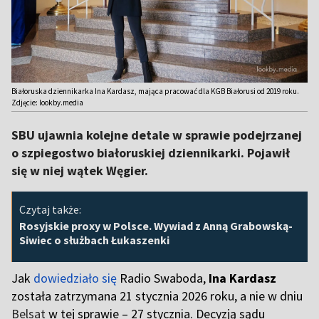
Białoruska dziennikarka Ina Kardasz, mająca pracować dla KGB Białorusi od 2019 roku.
Zdjęcie: lookby.media
SBU ujawnia kolejne detale w sprawie podejrzanej
o szpiegostwo białoruskiej dziennikarki. Pojawił
się w niej wątek Węgier.
Czytaj także:
Rosyjskie proxy w Polsce. Wywiad z Anną Grabowską-
Siwiec o służbach Łukaszenki
Jak
dowiedziało się
Radio Swaboda,
Ina Kardasz
została zatrzymana 21 stycznia 2026 roku, a nie w dniu
Belsat
w tej sprawie – 27 stycznia. Decyzją sądu