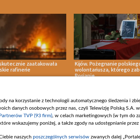
 skutecznie zaatakowała
Kijów. Pożegnanie polskieg
skie rafinerie
wolontariusza, którego zabi
Rosjanie
gody na korzystanie z technologii automatycznego śledzenia i zb
IA 2026
WOJNA
07 SIERPNIA 2026
WOJNA
ch danych osobowych przez nas, czyli Telewizję Polską S.A. w 
Partnerów TVP (93 firm)
, w celach marketingowych (w tym do 
 które wskazujemy poniżej, a także zgody na udostępnianie przez
Ciebie naszych
poszczególnych serwisów
zwanych dalej „Portal
rie
Centrum Europy
Serwisy p