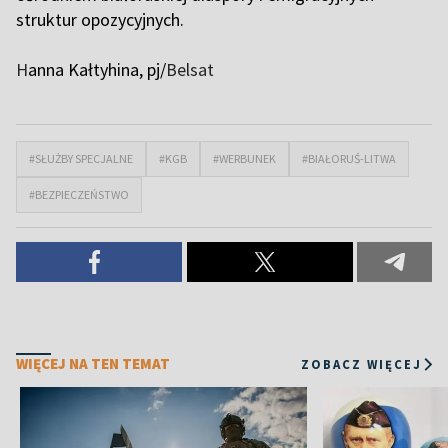
struktur opozycyjnych.
H
anna Kałtyhina, pj/
Belsat
#SŁUŻBY SPECJALNE
#KGB
#WERBUNEK
#BIAŁORUŚ-LITWA
#BEZPIECZEŃSTWO
WIĘCEJ NA TEN TEMAT
ZOBACZ WIĘCEJ