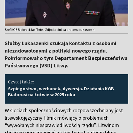
Szef KGB Białorusi Jan Tertel. Zdjęcie: służba prasowa Łukaszenki
Służby Łukaszenki szukają kontaktu z osobami
niezadowolonymi z polityki nowego rządu.
Poinformował o tym Departament Bezpieczeństwa
Państwowego (VSD) Litwy.
Czytaj także:
Szpiegostwo, werbunek, dywersja. Działania KGB
Białorusi na Łotwie w 2025 roku
W sieciach społecznościowych rozpowszechniany jest
litewskojęzyczny filmik mówiący o problemach
“wywołanych niesprawiedliwością rządu”. Litwinom
chcącym porozmawiać na ten temat autorzy filmu