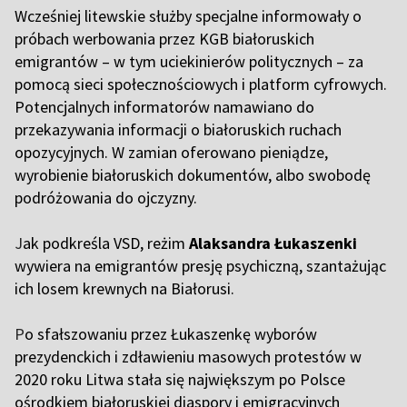
Wcześniej litewskie służby specjalne informowały o
próbach werbowania przez KGB białoruskich
emigrantów – w tym uciekinierów politycznych – za
pomocą sieci społecznościowych i platform cyfrowych.
Potencjalnych informatorów namawiano do
przekazywania informacji o białoruskich ruchach
opozycyjnych. W zamian oferowano pieniądze,
wyrobienie białoruskich dokumentów, albo swobodę
podróżowania do ojczyzny.
J
ak podkreśla VSD, reżim
Alaksandra Łukaszenki
wywiera na emigrantów presję psychiczną, szantażując
ich losem krewnych na Białorusi.
P
o sfałszowaniu przez Łukaszenkę wyborów
prezydenckich i zdławieniu masowych protestów w
2020 roku Litwa stała się największym po Polsce
ośrodkiem białoruskiej diaspory i emigracyjnych