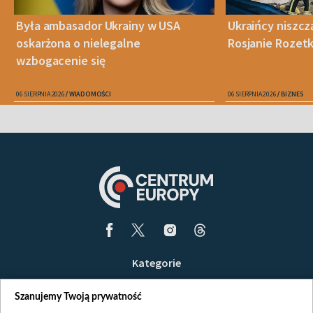
Była ambasador Ukrainy w USA
Ukraińcy niszczą
oskarżona o nielegalne
Rosjanie Rozet
wzbogacenie się
06 SIERPNIA 2026
WIADOMOŚCI
06 SIERPNIA 2026
BIZNES
Kategorie
Wiadomości
Szanujemy Twoją prywatność
Wojna