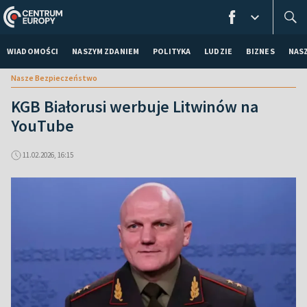
WIADOMOŚCI
NASZYM ZDANIEM
POLITYKA
LUDZIE
BIZNES
NAS
Nasze Bezpieczeństwo
KGB Białorusi werbuje Litwinów na
YouTube
11.02.2026, 16:15