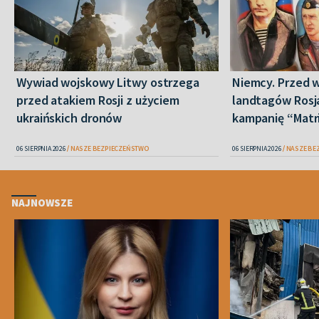
Wywiad wojskowy Litwy ostrzega
Niemcy. Przed 
przed atakiem Rosji z użyciem
landtagów Rosj
ukraińskich dronów
kampanię “Matr
06 SIERPNIA 2026
NASZE BEZPIECZEŃSTWO
06 SIERPNIA 2026
NASZE BE
NAJNOWSZE