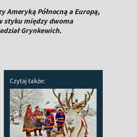
zy Ameryką Północną a Europą,
ów styku między dwoma
iedział Grynkewich.
Czytaj także: