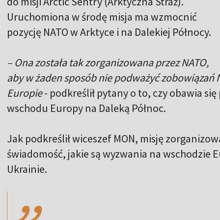
do misji Arctic Sentry (Arktyczna Straż).
Uruchomiona w środę misja ma wzmocnić
pozycję NATO w Arktyce i na Dalekiej Północy.
– Ona została tak zorganizowana przez NATO,
aby w żaden sposób nie podważyć zobowiązań NA
Europie
- podkreślił pytany o to, czy obawia si
wschodu Europy na Daleką Północ.
Jak podkreślił wiceszef MON, misję zorganizowal
świadomość, jakie są wyzwania na wschodzie E
,,
Ukrainie.