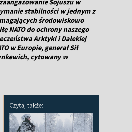
a zaangażowanie Sojuszu w
zymanie stabilności w jednym z
wymagających środowiskowo
iłę NATO do ochrony naszego
eczeństwa Arktyki i Dalekiej
TO w Europie, generał Sił
rynkewich
, cytowany w
Czytaj także: