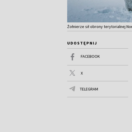
Żołnierze sił obrony terytorialnej N
UDOSTĘPNIJ
FACEBOOK
X
TELEGRAM