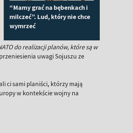
“Mamy grać na bębenkach i
milczeć”. Lud, który nie chce
wymrzeć
TO do realizacji planów, które są w
ę przeniesienia uwagi Sojuszu ze
i ci sami planiści, którzy mają
uropy w kontekście wojny na