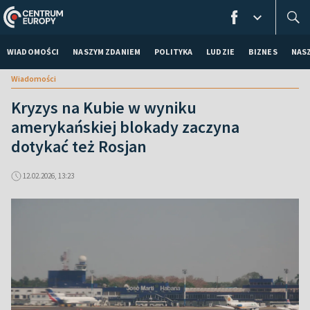
WIADOMOŚCI
NASZYM ZDANIEM
POLITYKA
LUDZIE
BIZNES
NAS
Wiadomości
Kryzys na Kubie w wyniku
amerykańskiej blokady zaczyna
dotykać też Rosjan
12.02.2026, 13:23