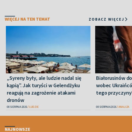
WIĘCEJ NA TEN TEMAT
ZOBACZ WIĘCEJ
„Syreny były, ale ludzie nadal się
Białorusinów do
kąpią”. Jak turyści w Gelendżyku
wobec Ukraińców
reagują na zagrożenie atakami
tego przyczyny
dronów
08 SIERPNIA 2026
LUDZIE
08 SIERPNIA 2026
ANALIZA
NAJNOWSZE