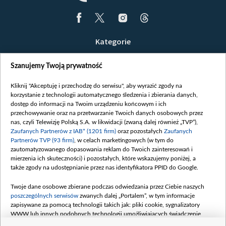
Kategorie
Wiadomości
Szanujemy Twoją prywatność
Wojna
Opinie
Kliknij "Akceptuję i przechodzę do serwisu", aby wyrazić zgody na
korzystanie z technologii automatycznego śledzenia i zbierania danych,
Białoruś / Polska
dostęp do informacji na Twoim urządzeniu końcowym i ich
Czytelnia
przechowywanie oraz na przetwarzanie Twoich danych osobowych przez
nas, czyli Telewizję Polską S.A. w likwidacji (zwaną dalej również „TVP”),
Centrum Europy
Zaufanych Partnerów z IAB* (1201 firm)
oraz pozostałych
Zaufanych
Partnerów TVP (93 firm)
, w celach marketingowych (w tym do
O nas
zautomatyzowanego dopasowania reklam do Twoich zainteresowań i
Kontakt
mierzenia ich skuteczności) i pozostałych, które wskazujemy poniżej, a
także zgody na udostępnianie przez nas identyfikatora PPID do Google.
Informacje o nadawcy
Serwisy partnerskie
Twoje dane osobowe zbierane podczas odwiedzania przez Ciebie naszych
poszczególnych serwisów
zwanych dalej „Portalem”, w tym informacje
belsat.eu
zapisywane za pomocą technologii takich jak: pliki cookie, sygnalizatory
WWW lub innych podobnych technologii umożliwiających świadczenie
slava.tv
dopasowanych i bezpiecznych usług, personalizację treści oraz reklam,