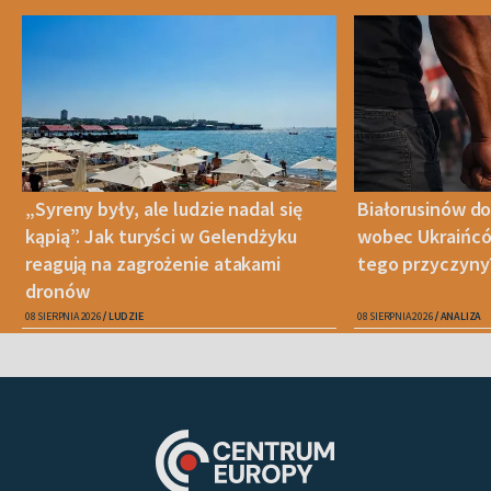
„Syreny były, ale ludzie nadal się
Białorusinów do
kąpią”. Jak turyści w Gelendżyku
wobec Ukraińców
reagują na zagrożenie atakami
tego przyczyny
dronów
08 SIERPNIA 2026
LUDZIE
08 SIERPNIA 2026
ANALIZA