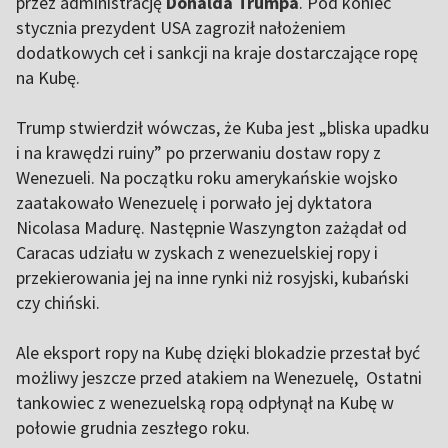
przez administrację
Donalda Trumpa
. Pod koniec
stycznia prezydent USA zagroził nałożeniem
dodatkowych ceł i sankcji na kraje dostarczające ropę
na Kubę.
Trump stwierdził wówczas, że Kuba jest „bliska upadku
i na krawędzi ruiny” po przerwaniu dostaw ropy z
Wenezueli. Na początku roku amerykańskie wojsko
zaatakowało Wenezuelę i porwało jej dyktatora
Nicolasa Madurę. Następnie Waszyngton zażądał od
Caracas udziału w zyskach z wenezuelskiej ropy i
przekierowania jej na inne rynki niż rosyjski, kubański
czy chiński.
Ale eksport ropy na Kubę dzięki blokadzie przestał być
możliwy jeszcze przed atakiem na Wenezuelę, Ostatni
tankowiec z wenezuelską ropą odpłynął na Kubę w
połowie grudnia zeszłego roku.