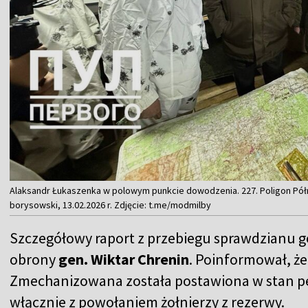
Alaksandr Łukaszenka w polowym punkcie dowodzenia. 227. Poligon P
borysowski, 13.02.2026 r. Zdjęcie: t.me/modmilby
Szczegółowy raport z przebiegu sprawdzianu go
obrony
gen. Wiktar Chrenin
. Poinformował, ż
Zmechanizowana została postawiona w stan peł
włącznie z powołaniem żołnierzy z rezerwy.