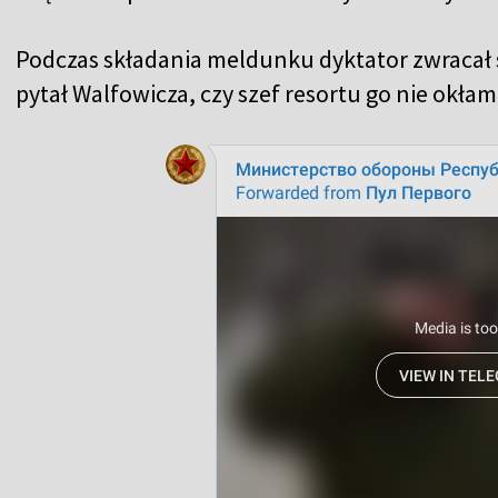
Podczas składania meldunku dyktator zwracał si
pytał Walfowicza, czy szef resortu go nie okłam