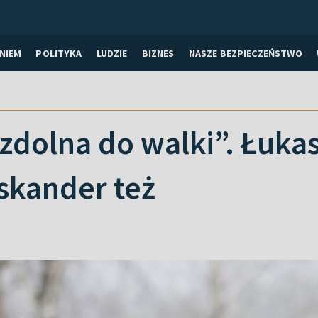
NIEM
POLITYKA
LUDZIE
BIZNES
NASZE BEZPIECZEŃSTWO
 zdolna do walki”. Łuka
Iskander też