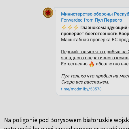
Na poligonie pod Borysowem białoruskie wojs
gotowości bojowej zarządzonego przez główno