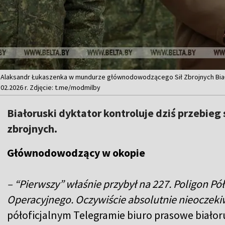
n i Alaksandr Łukaszenka w mundurze głównodowodzącego Sił Zbrojnych Bi
02.2026 r. Zdjęcie: t.me/modmilby
Białoruski dyktator kontroluje dziś przebieg
zbrojnych.
Głównodowodzący w okopie
– “Pierwszy” właśnie przybył na 227. Poligon
Operacyjnego. Oczywiście absolutnie nieoczeki
półoficjalnym Telegramie biuro prasowe białor