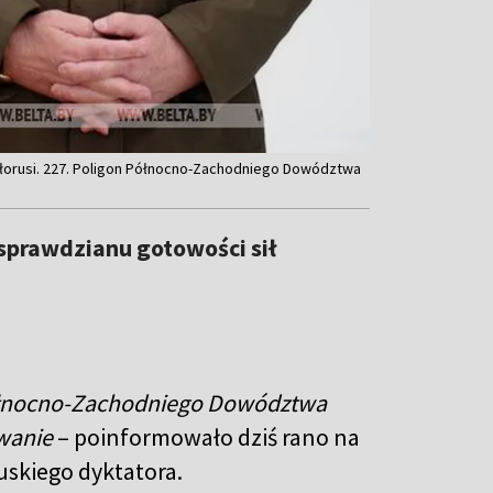
ałorusi. 227. Poligon Północno-Zachodniego Dowództwa
 sprawdzianu gotowości sił
 Północno-Zachodniego Dowództwa
wanie
– poinformowało dziś rano na
uskiego dyktatora.