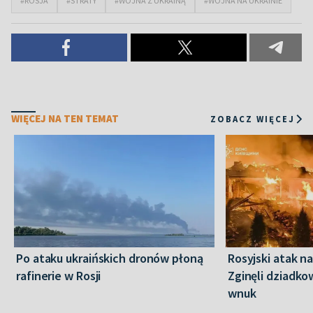
#ROSJA
#STRATY
#WOJNA Z UKRAINĄ
#WOJNA NA UKRAINIE
WIĘCEJ NA TEN TEMAT
ZOBACZ WIĘCEJ
Po ataku ukraińskich dronów płoną
Rosyjski atak n
rafinerie w Rosji
Zginęli dziadkow
wnuk