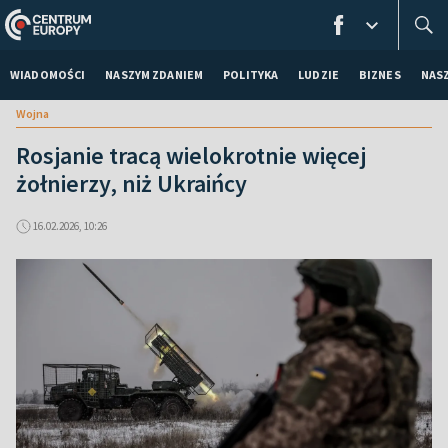
WIADOMOŚCI
NASZYM ZDANIEM
POLITYKA
LUDZIE
BIZNES
NAS
Wojna
Rosjanie tracą wielokrotnie więcej
żołnierzy, niż Ukraińcy
16.02.2026, 10:26