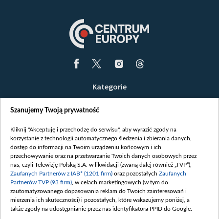
Kategorie
Wiadomości
Szanujemy Twoją prywatność
Wojna
Opinie
Kliknij "Akceptuję i przechodzę do serwisu", aby wyrazić zgody na
korzystanie z technologii automatycznego śledzenia i zbierania danych,
Białoruś / Polska
dostęp do informacji na Twoim urządzeniu końcowym i ich
Czytelnia
przechowywanie oraz na przetwarzanie Twoich danych osobowych przez
nas, czyli Telewizję Polską S.A. w likwidacji (zwaną dalej również „TVP”),
Centrum Europy
Zaufanych Partnerów z IAB* (1201 firm)
oraz pozostałych
Zaufanych
Partnerów TVP (93 firm)
, w celach marketingowych (w tym do
O nas
zautomatyzowanego dopasowania reklam do Twoich zainteresowań i
Kontakt
mierzenia ich skuteczności) i pozostałych, które wskazujemy poniżej, a
także zgody na udostępnianie przez nas identyfikatora PPID do Google.
Informacje o nadawcy