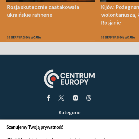
Rosja skutecznie zaatakowała
Kijów. Pożegnan
ukraińskie rafinerie
wolontariusza, 
Rosjanie
07 SIERPNIA 2026
WOJNA
07 SIERPNIA 2026
WOJNA
Kategorie
Wiadomości
Szanujemy Twoją prywatność
Wojna