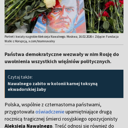
Portret i kwiaty na grobie Aleksieja Nawalnego. Moskwa, 16.02.2026 r. Zdjęcie: Fundacja
Walki z Korupcją, x.com/teamnavalny
Państwa demokratyczne wezwały w nim Rosję do
uwolnienia wszystkich więźniów politycznych.
Czytaj także:
Nawalnego zabito w kolonii karnej toksyną
ekwadorskiej żaby
Polska, wspólnie z czternastoma państwami,
przygotowała
oświadczenie
upamiętniające drugą
rocznicą tragicznej śmierci rosyjskiego opozycjonisty
Aleksieja Nawalnego
. Treść odnosi się również do