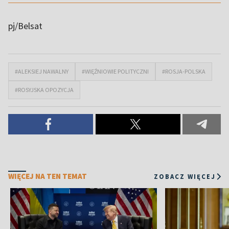
pj/Belsat
#ALEKSIEJ NAWALNY
#WIĘŹNIOWIE POLITYCZNI
#ROSJA-POLSKA
#ROSYJSKA OPOZYCJA
WIĘCEJ NA TEN TEMAT
ZOBACZ WIĘCEJ