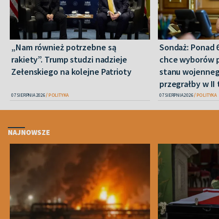
„Nam również potrzebne są
Sondaż: Ponad 
rakiety”. Trump studzi nadzieje
chce wyborów 
Zełenskiego na kolejne Patrioty
stanu wojenneg
przegrałby w II 
07 SIERPNIA 2026
POLITYKA
07 SIERPNIA 2026
POLITYKA
NAJNOWSZE