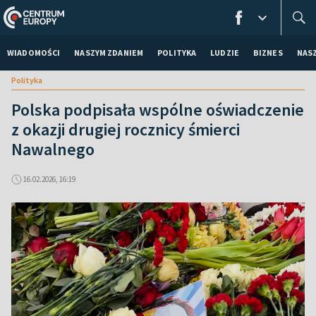
WIADOMOŚCI
NASZYM ZDANIEM
POLITYKA
LUDZIE
BIZNES
NAS
Polityka
Polska podpisała wspólne oświadczenie
z okazji drugiej rocznicy śmierci
Nawalnego
16.02.2026, 16:19