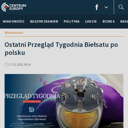
WIADOMOŚCI
NASZYM ZDANIEM
POLITYKA
LUDZIE
BIZNES
NAS
Wiadomości
Ostatni Przegląd Tygodnia Biełsatu po
polsku
17.02.2026, 06:54