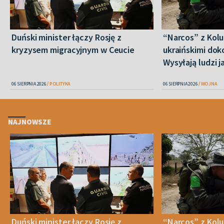
Duński minister łączy Rosję z
“Narcos” z Kolum
kryzysem migracyjnym w Ceucie
ukraińskimi do
Wysyłają ludzi 
06 SIERPNIA 2026
POLITYKA
06 SIERPNIA 2026
WOJNA
NAJNOWSZE
Duński minister łączy Rosję z
“Narcos” z Kolum