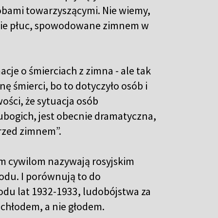
robami towarzyszącymi. Nie wiemy,
lenie płuc, spowodowane zimnem w
cje o śmierciach z zimna - ale tak
ę śmierci, bo to dotyczyło osób i
ości, że sytuacja osób
ubogich, jest obecnie dramatyczna,
przed zimnem”.
kim cywilom nazywają rosyjskim
du. I porównują to do
odu lat 1932-1933, ludobójstwa za
chłodem, a nie głodem.