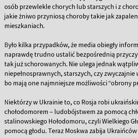
osób przewlekle chorych lub starszych i z cho
jakie żniwo przyniosą choroby takie jak zapa
mieszkaniach.
B
yło kilka przypadków, że media obiegły informa
naprawdę trudno ustalić bezpośrednią przyczyn
tak już schorowanych. Nie ulega jednak wątpliw
niepełnosprawnych, starszych, czy zwyczajnie 
bo mają one najmniejsze możliwości “obrony 
N
iektórzy w Ukrainie to, co Rosja robi ukraińs
chołodomorem – ludobójstwem za pomocą chło
stalinowskiego Hołodomoru, czyli Wielkiego Gł
pomocą głodu. Teraz Moskwa zabija Ukraińców 