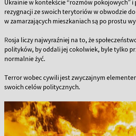
Ukrainie w kontekście “rozmów pokojowych” i
rezygnacji ze swoich terytoriów w obwodzie do
w zamarzających mieszkaniach są po prostu wy
R
osja liczy najwyraźniej na to, że społeczeństw
polityków, by oddali jej cokolwiek, byle tylko pr
normalnie żyć.
Terror wobec cywili jest zwyczajnym elementem r
swoich celów politycznych.