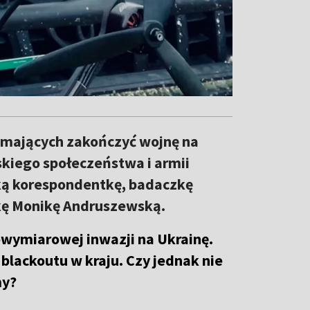
i mających zakończyć wojnę na
skiego społeczeństwa i armii
ską korespondentkę, badaczkę
zkę Monikę Andruszewską.
wymiarowej inwazji na Ukrainę.
 blackoutu w kraju. Czy jednak nie
my?