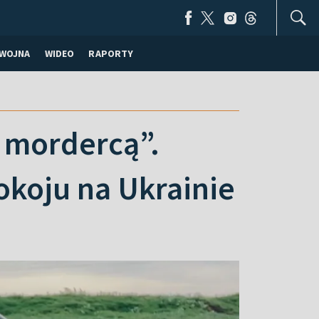
WOJNA
WIDEO
RAPORTY
m mordercą”.
okoju na Ukrainie