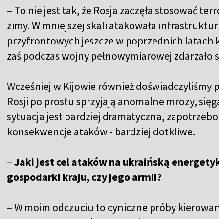
–
To nie jest tak, że Rosja zaczęła stosować te
zimy. W mniejszej skali atakowała infrastruktu
przyfrontowych jeszcze w poprzednich latach k
zaś podczas wojny pełnowymiarowej zdarzało s
W
cześniej w Kijowie również doświadczyliśmy 
Rosji po prostu sprzyjają anomalne mrozy, sięg
sytuacja jest bardziej dramatyczna, zapotrzeb
konsekwencje ataków - bardziej dotkliwe.
–
Jaki jest cel ataków na ukraińską energet
gospodarki kraju, czy jego armii?
–
W moim odczuciu to cyniczne próby kierowan