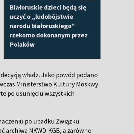
Białoruskie dzieci będą się
uczyć o „ludobójstwie
narodu białoruskiego”
rzekomo dokonanym przez
Polaków
 decyzją władz. Jako powód podano
wczas Ministerstwo Kultury Moskwy
te po usunięciu wszystkich
 znaczeniu po upadku Związku
erać archiwa NKWD-KGB, a zarówno