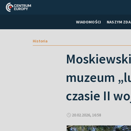
WIADOMOŚCI
NASZYM ZDA
Historia
Moskiewski
muzeum „lu
czasie II w
20.02.2026, 16:58