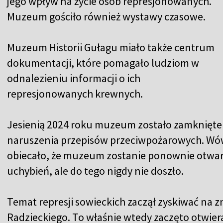
jego wpływ na życie osób represjonowanych.
Muzeum gościło również wystawy czasowe.
Muzeum Historii Gułagu miało także centrum
dokumentacji, które pomagało ludziom w
odnalezieniu informacji o ich
represjonowanych krewnych.
Jesienią 2024 roku muzeum zostało zamknięte
naruszenia przepisów przeciwpożarowych. Wó
obiecało, że muzeum zostanie ponownie otwar
uchybień, ale do tego nigdy nie doszło.
Temat represji sowieckich zaczął zyskiwać na
Radzieckiego. To właśnie wtedy zaczęto otwi