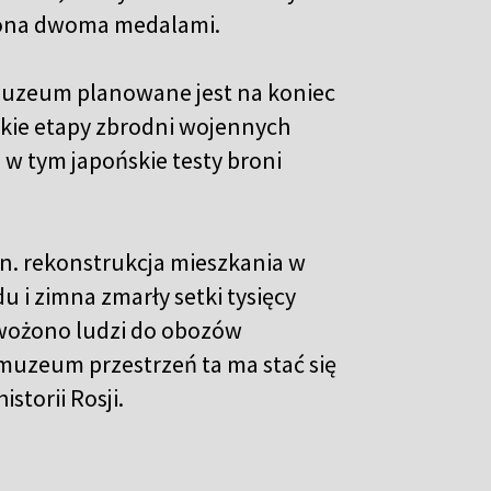
dzona dwoma medalami.
muzeum planowane jest na koniec
kie etapy zbrodni wojennych
w tym japońskie testy broni
in. rekonstrukcja mieszkania w
u i zimna zmarły setki tysięcy
ewożono ludzi do obozów
muzeum przestrzeń ta ma stać się
storii Rosji.