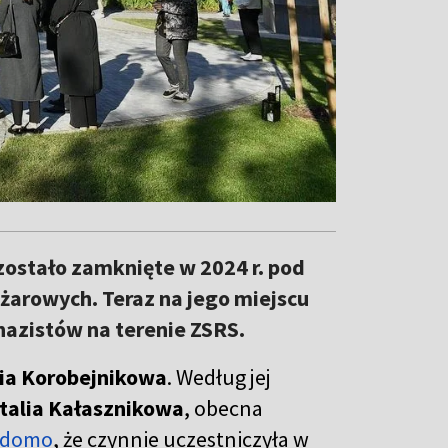
ostało zamknięte w 2024 r. pod
arowych. Teraz na jego miejscu
azistów na terenie ZSRS.
ia Korobejnikowa
. Według jej
talia Kałasznikowa
, obecna
adomo
, że czynnie uczestniczyła w