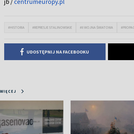
jb /
centrumeuropy.pl
#HISTORIA
#REPRESJE STALINOWSKIE
#II WOJNA ŚWIATOWA
#PROPA
UDOSTĘPNIJ NA FACEBOOKU
 WIĘCEJ