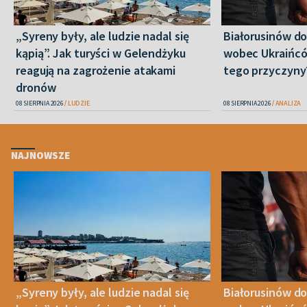
„Syreny były, ale ludzie nadal się
Białorusinów do
kąpią”. Jak turyści w Gelendżyku
wobec Ukraińców
reagują na zagrożenie atakami
tego przyczyny
dronów
08 SIERPNIA 2026
LUDZIE
08 SIERPNIA 2026
ANALIZA
NAJNOWSZE
„Syreny były, ale ludzie nadal się
Białorusinów do