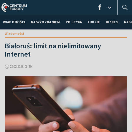
WIADOMOŚCI
NASZYM ZDANIEM
POLITYKA
LUDZIE
BIZNES
NAS
Wiadomości
Białoruś: limit na nielimitowany
Internet
23.02.2026, 08:59