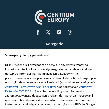
Kategorie
Wiadomości
Szanujemy Twoją prywatność
Wojna
Opinie
Kliknij "Akceptuję i przechodzę do serwisu", aby wyrazić zgody na
korzystanie z technologii automatycznego śledzenia i zbierania danych,
Białoruś / Polska
dostęp do informacji na Twoim urządzeniu końcowym i ich
Czytelnia
przechowywanie oraz na przetwarzanie Twoich danych osobowych przez
nas, czyli Telewizję Polską S.A. w likwidacji (zwaną dalej również „TVP”),
Centrum Europy
Zaufanych Partnerów z IAB* (1201 firm)
oraz pozostałych
Zaufanych
Partnerów TVP (93 firm)
, w celach marketingowych (w tym do
O nas
zautomatyzowanego dopasowania reklam do Twoich zainteresowań i
Kontakt
mierzenia ich skuteczności) i pozostałych, które wskazujemy poniżej, a
także zgody na udostępnianie przez nas identyfikatora PPID do Google.
Informacje o nadawcy