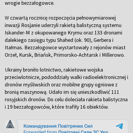
wrogie bezzałogowce.
W
czwartą rocznicę rozpoczęcia pełnowymiarowej
inwazji Rosjanie uderzyli rakietą balistyczną systemu
Iskander-M z okupowanego Krymu oraz 133 dronami
dalekiego zasięgu typu Shahed (ok. 90), Gerbera i
Itałmas. Bezzałogowce wystartowały z rejonów miast
Orzeł, Kursk, Briańsk, Primorsko-Achtarsk i Millerowo.
U
krainy broniło lotnictwo, rakietowe wojska
przeciwlotnicze, pododdziały walki radioelektronicznej i
dronów myśliwskich oraz mobilne grupy ogniowe z
bronią maszynową. Udało im się unieszkodliwić 111
rosyjskich dronów. Do celu doleciała rakieta balistyczna
i 19 bezzałogowców, które trafiły 16 obiektów.