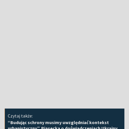
Czytaj także:
“Budując schrony musimy uwzględniać kontekst
urbanistyczny”. Piasecka o doświadczeniach Ukrainy