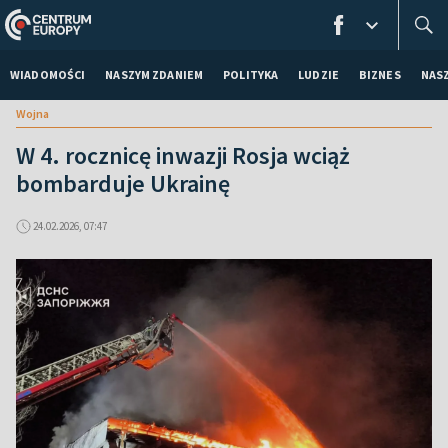
WIADOMOŚCI
NASZYM ZDANIEM
POLITYKA
LUDZIE
BIZNES
NAS
Wojna
W 4. rocznicę inwazji Rosja wciąż
bombarduje Ukrainę
24.02.2026, 07:47