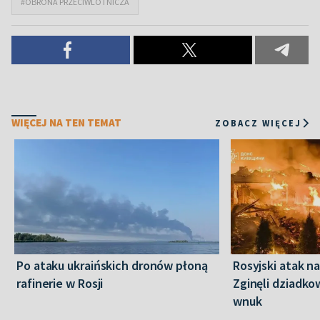
#OBRONA PRZECIWLOTNICZA
WIĘCEJ NA TEN TEMAT
ZOBACZ WIĘCEJ
Po ataku ukraińskich dronów płoną
Rosyjski atak n
rafinerie w Rosji
Zginęli dziadkow
wnuk