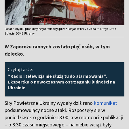
Pożar budynku produkcyjnego trafionego przez Rosjan w nocy z 23 na 24 lutego 2026 r.
Zdjęcie: DSNS Ukrainy
W Zaporożu rannych zostało pięć osób, w tym
dziecko.
Czytaj także:
“Radio i telewizja nie służą tu do alarmowania”.
Ekspertka o nowoczesnym ostrzeganiu ludności na
Ukrainie
Siły Powietrzne Ukrainy wydały dziś rano
komunikat
podsumowujący nocne ataki. Rozpoczęły się w
poniedziałek o godzinie 18:00, a w momencie publikacji
– o 8:30 czasu miejscowego – na niebie wciąż były