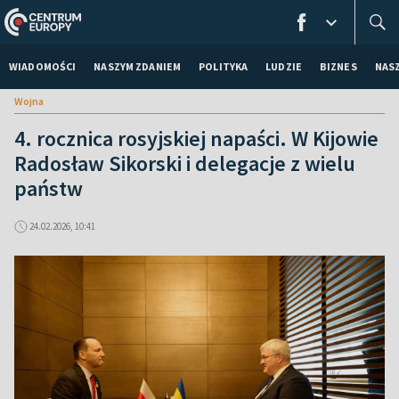
WIADOMOŚCI
NASZYM ZDANIEM
POLITYKA
LUDZIE
BIZNES
NAS
Wojna
4. rocznica rosyjskiej napaści. W Kijowie
Radosław Sikorski i delegacje z wielu
państw
24.02.2026, 10:41