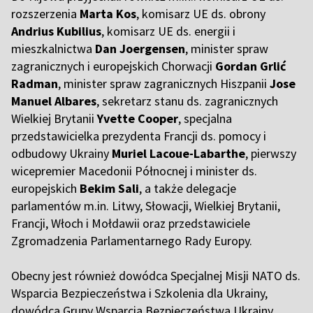
rozszerzenia
Marta Kos
, komisarz UE ds. obrony
Andrius Kubilius
, komisarz UE ds. energii i
mieszkalnictwa
Dan Joergensen
, minister spraw
zagranicznych i europejskich Chorwacji
Gordan Grlić
Radman
, minister spraw zagranicznych Hiszpanii
Jose
Manuel Albares
, sekretarz stanu ds. zagranicznych
Wielkiej Brytanii
Yvette Cooper
, specjalna
przedstawicielka prezydenta Francji ds. pomocy i
odbudowy Ukrainy
Muriel Lacoue-Labarthe
, pierwszy
wicepremier Macedonii Północnej i minister ds.
europejskich
Bekim Sali
, a także delegacje
parlamentów m.in. Litwy, Słowacji, Wielkiej Brytanii,
Francji, Włoch i Mołdawii oraz przedstawiciele
Zgromadzenia Parlamentarnego Rady Europy.
Obecny jest również dowódca Specjalnej Misji NATO ds.
Wsparcia Bezpieczeństwa i Szkolenia dla Ukrainy,
dowódca Grupy Wsparcia Bezpieczeństwa Ukrainy,