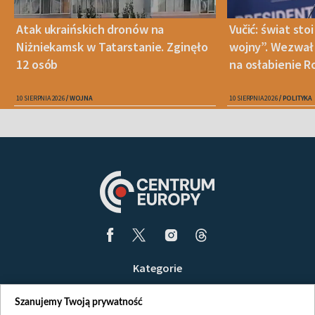
Atak ukraińskich dronów na
Vučić: świat sto
Niżniekamsk w Tatarstanie. Zginęło
wojny”. Wezwał 
12 osób
na osłabienie Ro
10 SIERPNIA 2026
WOJNA
10 SIERPNIA 2026
POLITYKA
Kategorie
Wiadomości
Szanujemy Twoją prywatność
Wojna