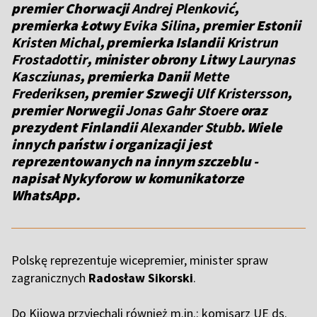
premier Chorwacji
Andrej Plenković
,
premierka Łotwy
Evika Silina
, premier Estonii
Kristen Michal
, premierka Islandii
Kristrun
Frostadottir
, minister obrony Litwy
Laurynas
Kascziunas
, premierka Danii
Mette
Frederiksen
, premier Szwecji
Ulf Kristersson
,
premier Norwegii
Jonas Gahr Stoere
oraz
prezydent Finlandii
Alexander Stubb
. Wiele
innych państw i organizacji jest
reprezentowanych na innym szczeblu -
napisał Nykyforow w komunikatorze
WhatsApp.
Polskę reprezentuje wicepremier, minister spraw
zagranicznych
Radosław Sikorski
.
Do Kijowa przyjechali również m.in.: komisarz UE ds.