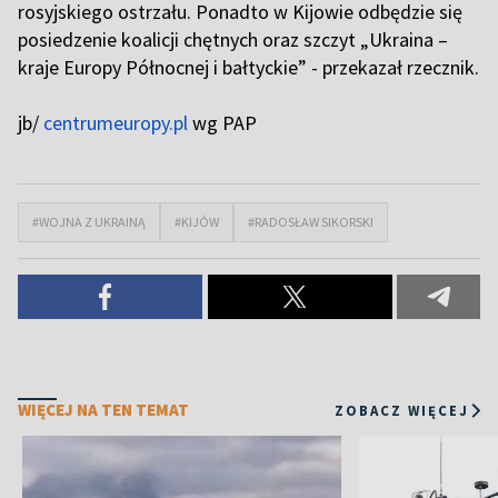
rosyjskiego ostrzału. Ponadto w Kijowie odbędzie się
posiedzenie koalicji chętnych oraz szczyt „Ukraina –
kraje Europy Północnej i bałtyckie” - przekazał rzecznik.
jb/
centrumeuropy.pl
wg PAP
#WOJNA Z UKRAINĄ
#KIJÓW
#RADOSŁAW SIKORSKI
WIĘCEJ NA TEN TEMAT
ZOBACZ WIĘCEJ