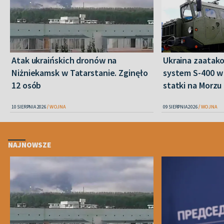
Atak ukraińskich dronów na
Ukraina zaatako
Niżniekamsk w Tatarstanie. Zginęło
system S-400 w 
12 osób
statki na Morz
10 SIERPNIA 2026
WOJNA
09 SIERPNIA 2026
WOJNA
NAJNOWSZE