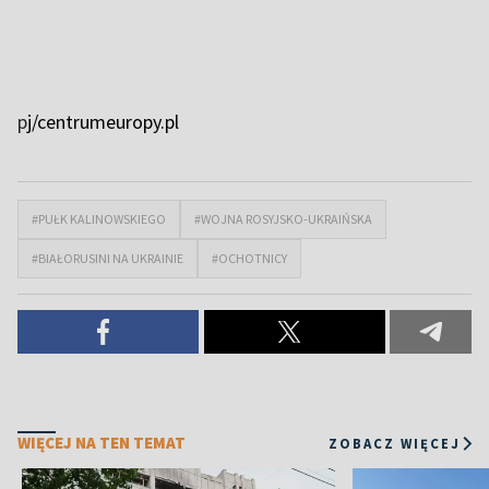
p
j/centrumeuropy.pl
#PUŁK KALINOWSKIEGO
#WOJNA ROSYJSKO-UKRAIŃSKA
#BIAŁORUSINI NA UKRAINIE
#OCHOTNICY
WIĘCEJ NA TEN TEMAT
ZOBACZ WIĘCEJ