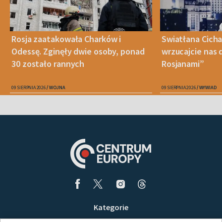
Rosja zaatakowała Charków i
Swiatłana Cicha
Odessę. Zginęły dwie osoby, ponad
wrzucajcie nas 
30 zostało rannych
Rosjanami”
09 SIERPNIA 2026
WOJNA
09 SIERPNIA 2026
WYWIAD
Kategorie