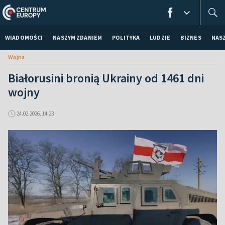
WIADOMOŚCI
NASZYM ZDANIEM
POLITYKA
LUDZIE
BIZNES
NAS
Wojna
Białorusini bronią Ukrainy od 1461 dni
wojny
24.02.2026, 14:23