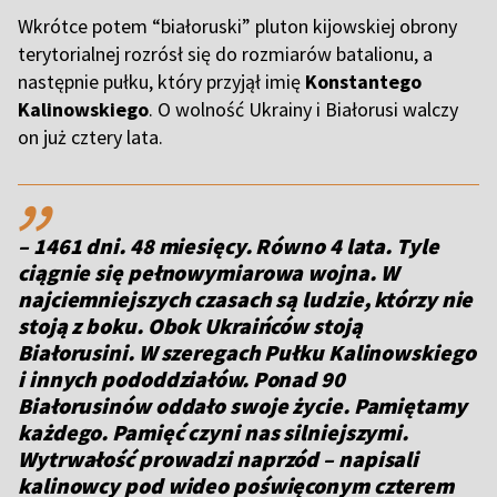
Wkrótce potem “białoruski” pluton kijowskiej obrony
terytorialnej rozrósł się do rozmiarów batalionu, a
następnie pułku, który przyjął imię
Konstantego
Kalinowskiego
. O wolność Ukrainy i Białorusi walczy
on już cztery lata.
,,
– 1461 dni. 48 miesięcy. Równo 4 lata. Tyle
ciągnie się pełnowymiarowa wojna. W
najciemniejszych czasach są ludzie, którzy nie
stoją z boku. Obok Ukraińców stoją
Białorusini. W szeregach Pułku Kalinowskiego
i innych pododdziałów. Ponad 90
Białorusinów oddało swoje życie. Pamiętamy
każdego. Pamięć czyni nas silniejszymi.
Wytrwałość prowadzi naprzód – napisali
kalinowcy pod wideo poświęconym czterem