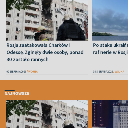
Rosja zaatakowała Charków i
Po ataku ukraiń
Odessę. Zginęły dwie osoby, ponad
rafinerie w Rosji
30 zostało rannych
09 SIERPNIA 2026
WOJNA
08 SIERPNIA 2026
WOJNA
NAJNOWSZE