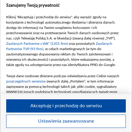
Wiadomości
Szanujemy Twoją prywatność
Wojna
Opinie
Kliknij "Akceptuję i przechodzę do serwisu", aby wyrazić zgody na
korzystanie z technologii automatycznego śledzenia i zbierania danych,
Białoruś / Polska
dostęp do informacji na Twoim urządzeniu końcowym i ich
Czytelnia
przechowywanie oraz na przetwarzanie Twoich danych osobowych przez
nas, czyli Telewizję Polską S.A. w likwidacji (zwaną dalej również „TVP”),
Centrum Europy
Zaufanych Partnerów z IAB* (1201 firm)
oraz pozostałych
Zaufanych
Partnerów TVP (93 firm)
, w celach marketingowych (w tym do
O nas
zautomatyzowanego dopasowania reklam do Twoich zainteresowań i
Kontakt
mierzenia ich skuteczności) i pozostałych, które wskazujemy poniżej, a
także zgody na udostępnianie przez nas identyfikatora PPID do Google.
Informacje o nadawcy
Serwisy partnerskie
Twoje dane osobowe zbierane podczas odwiedzania przez Ciebie naszych
poszczególnych serwisów
zwanych dalej „Portalem”, w tym informacje
belsat.eu
zapisywane za pomocą technologii takich jak: pliki cookie, sygnalizatory
WWW lub innych podobnych technologii umożliwiających świadczenie
slava.tv
dopasowanych i bezpiecznych usług, personalizację treści oraz reklam,
tvpworld.com
udostępnianie funkcji mediów społecznościowych oraz analizowanie ruchu
Akceptuję i przechodzę do serwisu
w Internecie.
vot-tak.tv
Moje zgody
Twoje dane osobowe zbierane podczas odwiedzania przez Ciebie
Ustawienia zaawansowane
poszczególnych serwisów
na Portalu, takie jak adresy IP, identyfikatory
Twoich urządzeń końcowych i identyfikatory plików cookie, informacje o