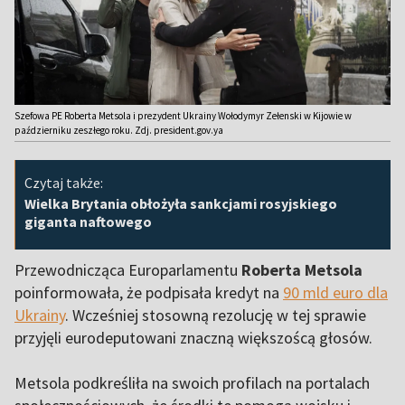
Szefowa PE Roberta Metsola i prezydent Ukrainy Wołodymyr Zełenski w Kijowie w
październiku zeszłego roku. Zdj. president.gov.ya
Czytaj także:
Wielka Brytania obłożyła sankcjami rosyjskiego
giganta naftowego
Przewodnicząca Europarlamentu
Roberta Metsola
poinformowała, że podpisała kredyt na
90 mld euro dla
Ukrainy
. Wcześniej stosowną rezolucję w tej sprawie
przyjęli eurodeputowani znaczną większoścą głosów.
Metsola podkreśliła na swoich profilach na portalach