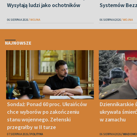
Wysyłają ludzi jako ochotników
Systemów Bez
06 SIERPNIA 2026
WOJNA
06 SIERPNIA 2026
WOJNA
NAJNOWSZE
Sondaż: Ponad 60 proc. Ukraińców
Dziennikarskie
chce wyborów po zakończeniu
ukrywała śmier
stanu wojennego. Zełenski
w zamachu
przegrałby w II turze
07 SIERPNIA 2026
POLITYKA
06 SIERPNIA 2026
WIADOMO