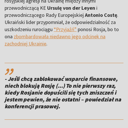
rosyjskiej agresji na Ukrainę między innymi
przewodniczącą KE
Ursulę von der Leyen
i
przewodniczącego Rady Europejskiej
Antonio Costę
.
Ukraiński lider przypomniał, że odpowiedzialność za
uszkodzeniu rurociągu
“Przyjaźń”
ponosi Rosja, bo to
ona
zbombardowała niedawno jego odcinek na
zachodniej Ukrainie
.
,,
- Jeśli chcą zablokować wsparcie finansowe,
niech blokują Rosję (...) To nie pierwszy raz,
kiedy Rosjanie dopuścili się tych zniszczeń i
jestem pewien, że nie ostatni – powiedział na
konferencji prasowej.