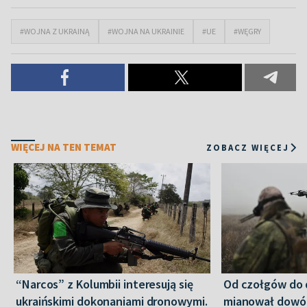
#WOJNA Z UKRAINĄ
#WOJNA NA UKRAINIE
#UE
#WĘGRY
WIĘCEJ NA TEN TEMAT
ZOBACZ WIĘCEJ
“Narcos” z Kolumbii interesują się
Od czołgów do 
ukraińskimi dokonaniami dronowymi.
mianował dowó