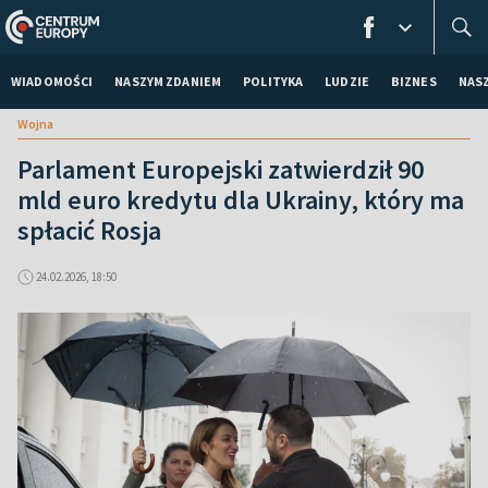
WIADOMOŚCI
NASZYM ZDANIEM
POLITYKA
LUDZIE
BIZNES
NAS
Wojna
Parlament Europejski zatwierdził 90
mld euro kredytu dla Ukrainy, który ma
spłacić Rosja
24.02.2026, 18:50