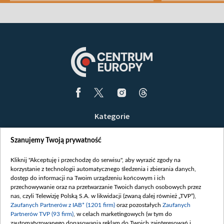
Kategorie
Wiadomości
Szanujemy Twoją prywatność
Wojna
Opinie
Kliknij "Akceptuję i przechodzę do serwisu", aby wyrazić zgody na
korzystanie z technologii automatycznego śledzenia i zbierania danych,
Białoruś / Polska
dostęp do informacji na Twoim urządzeniu końcowym i ich
Czytelnia
przechowywanie oraz na przetwarzanie Twoich danych osobowych przez
nas, czyli Telewizję Polską S.A. w likwidacji (zwaną dalej również „TVP”),
Centrum Europy
Zaufanych Partnerów z IAB* (1201 firm)
oraz pozostałych
Zaufanych
Partnerów TVP (93 firm)
, w celach marketingowych (w tym do
O nas
zautomatyzowanego dopasowania reklam do Twoich zainteresowań i