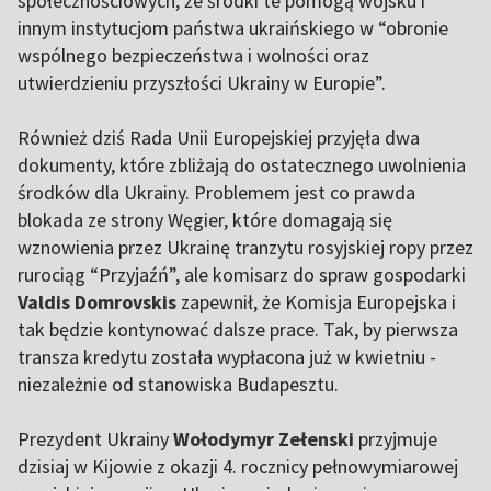
społecznościowych, że środki te pomogą wojsku i
innym instytucjom państwa ukraińskiego w “obronie
wspólnego bezpieczeństwa i wolności oraz
utwierdzieniu przyszłości Ukrainy w Europie”.
Również dziś Rada Unii Europejskiej przyjęła dwa
dokumenty, które zbliżają do ostatecznego uwolnienia
środków dla Ukrainy. Problemem jest co prawda
blokada ze strony Węgier, które domagają się
wznowienia przez Ukrainę tranzytu rosyjskiej ropy przez
rurociąg “Przyjaźń”, ale komisarz do spraw gospodarki
Valdis Domrovskis
zapewnił, że Komisja Europejska i
tak będzie kontynować dalsze prace. Tak, by pierwsza
transza kredytu została wypłacona już w kwietniu -
niezależnie od stanowiska Budapesztu.
Prezydent Ukrainy
Wołodymyr Zełenski
przyjmuje
dzisiaj w Kijowie z okazji 4. rocznicy pełnowymiarowej