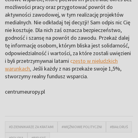
możliwości pracy oraz przygotować powrót do
aktywności zawodowej, w tym realizację projektów
medialnych. Nie odkładaj tej decyzji! Sam odpis nic Cię
nie kosztuje. Dla nich zaś oznacza bezpieczeństwo,
godność i szansę na powrót do zawodu. Przekaż dalej
tę informację osobom, którym bliska jest solidarność,
odpowiedzialność i wartości, za które zostali uwięzieni
i byli przetrzymywnai latami
c
zęsto w nieludzkich
warunkach
.
Jeśli każdy z nas przekaże swoje 1,5%,
stworzymy realny fundusz wsparcia.
centrumeuropy.pl
#DZIENNIKARZE ZA KRATAMI
#WIĘŹNIOWIE POLITYCZNI
#BIAŁORUŚ
#POLSKA
#BIEŁSAT