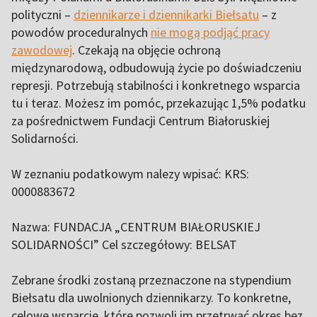
polityczni –
dziennikarze i dziennikarki Biełsatu
– z
powodów proceduralnych
nie mogą podjąć pracy
zawodowej
. Czekają na objęcie ochroną
międzynarodową, odbudowują życie po doświadczeniu
represji. Potrzebują stabilności i konkretnego wsparcia
tu i teraz. Możesz im pomóc, przekazując 1,5% podatku
za pośrednictwem Fundacji Centrum Białoruskiej
Solidarności.
W zeznaniu podatkowym nalezy wpisać: KRS:
0000883672
Nazwa: FUNDACJA „CENTRUM BIAŁORUSKIEJ
SOLIDARNOŚCI” Cel szczegółowy: BELSAT
Zebrane środki zostaną przeznaczone na stypendium
Biełsatu dla uwolnionych dziennikarzy. To konkretne,
celowe wsparcie, które pozwoli im przetrwać okres bez