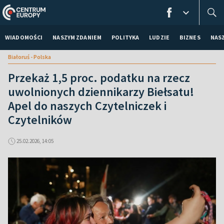
WIADOMOŚCI
NASZYM ZDANIEM
POLITYKA
LUDZIE
BIZNES
NAS
Białoruś - Polska
Przekaż 1,5 proc. podatku na rzecz
uwolnionych dziennikarzy Biełsatu!
Apel do naszych Czytelniczek i
Czytelników
25.02.2026, 14:05