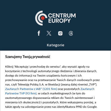
Kategorie
Wiadomości
Szanujemy Twoją prywatność
Wojna
Opinie
Kliknij "Akceptuję i przechodzę do serwisu", aby wyrazić zgody na
korzystanie z technologii automatycznego śledzenia i zbierania danych,
Białoruś / Polska
dostęp do informacji na Twoim urządzeniu końcowym i ich
Czytelnia
przechowywanie oraz na przetwarzanie Twoich danych osobowych przez
nas, czyli Telewizję Polską S.A. w likwidacji (zwaną dalej również „TVP”),
Centrum Europy
Zaufanych Partnerów z IAB* (1201 firm)
oraz pozostałych
Zaufanych
Partnerów TVP (93 firm)
, w celach marketingowych (w tym do
O nas
zautomatyzowanego dopasowania reklam do Twoich zainteresowań i
Kontakt
mierzenia ich skuteczności) i pozostałych, które wskazujemy poniżej, a
także zgody na udostępnianie przez nas identyfikatora PPID do Google.
Informacje o nadawcy