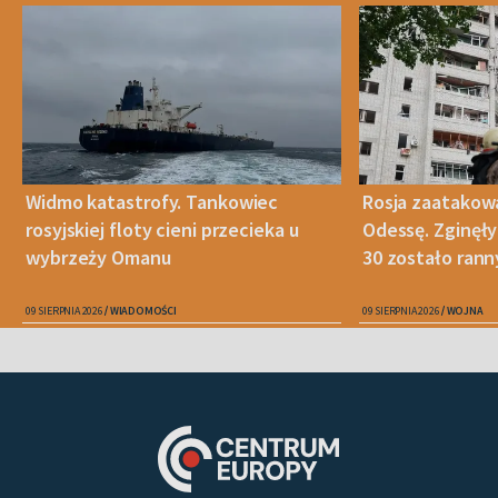
Widmo katastrofy. Tankowiec
Rosja zaatakow
rosyjskiej floty cieni przecieka u
Odessę. Zginęły
wybrzeży Omanu
30 zostało ran
09 SIERPNIA 2026
WIADOMOŚCI
09 SIERPNIA 2026
WOJNA