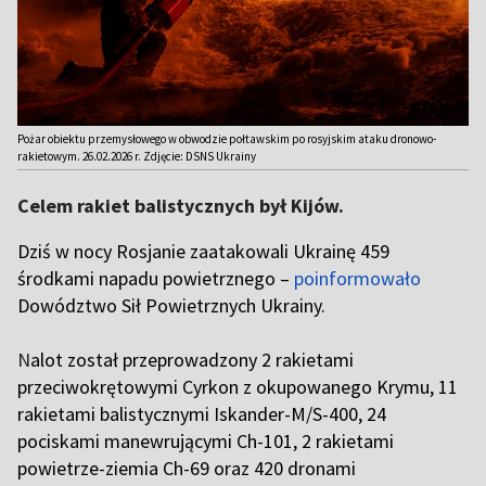
Pożar obiektu przemysłowego w obwodzie połtawskim po rosyjskim ataku dronowo-
rakietowym. 26.02.2026 r. Zdjęcie: DSNS Ukrainy
Celem rakiet balistycznych był Kijów.
Dziś w nocy Rosjanie zaatakowali Ukrainę 459
środkami napadu powietrznego –
poinformowało
Dowództwo Sił Powietrznych Ukrainy.
N
alot został przeprowadzony 2 rakietami
przeciwokrętowymi Cyrkon z okupowanego Krymu, 11
rakietami balistycznymi Iskander-M/S-400, 24
pociskami manewrującymi Ch-101, 2 rakietami
powietrze-ziemia Ch-69 oraz 420 dronami