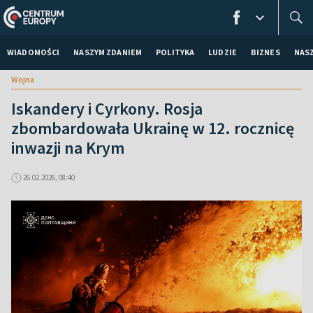
WIADOMOŚCI
NASZYM ZDANIEM
POLITYKA
LUDZIE
BIZNES
NAS
Wojna
Iskandery i Cyrkony. Rosja
zbombardowała Ukrainę w 12. rocznicę
inwazji na Krym
26.02.2026, 08:40