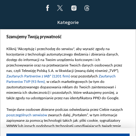
Kategorie
Wiadomości
Szanujemy Twoją prywatność
Wojna
Opinie
Kliknij "Akceptuję i przechodzę do serwisu", aby wyrazić zgody na
korzystanie z technologii automatycznego śledzenia i zbierania danych,
Białoruś / Polska
dostęp do informacji na Twoim urządzeniu końcowym i ich
Czytelnia
przechowywanie oraz na przetwarzanie Twoich danych osobowych przez
nas, czyli Telewizję Polską S.A. w likwidacji (zwaną dalej również „TVP”),
Centrum Europy
Zaufanych Partnerów z IAB* (1201 firm)
oraz pozostałych
Zaufanych
Partnerów TVP (93 firm)
, w celach marketingowych (w tym do
O nas
zautomatyzowanego dopasowania reklam do Twoich zainteresowań i
Kontakt
mierzenia ich skuteczności) i pozostałych, które wskazujemy poniżej, a
także zgody na udostępnianie przez nas identyfikatora PPID do Google.
Informacje o nadawcy
Serwisy partnerskie
Twoje dane osobowe zbierane podczas odwiedzania przez Ciebie naszych
poszczególnych serwisów
zwanych dalej „Portalem”, w tym informacje
belsat.eu
zapisywane za pomocą technologii takich jak: pliki cookie, sygnalizatory
WWW lub innych podobnych technologii umożliwiających świadczenie
slava.tv
dopasowanych i bezpiecznych usług, personalizację treści oraz reklam,
tvpworld.com