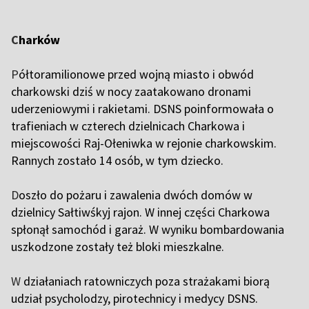
C
harków
P
ółtoramilionowe przed wojną miasto i obwód
charkowski dziś w nocy zaatakowano dronami
uderzeniowymi i rakietami. DSNS poinformowała o
trafieniach w czterech dzielnicach Charkowa i
miejscowości Raj-Ołeniwka w rejonie charkowskim.
Rannych zostało 14 osób, w tym dziecko.
D
oszło do pożaru i zawalenia dwóch domów w
dzielnicy Sałtiwśkyj rajon. W innej części Charkowa
spłonął samochód i garaż. W wyniku bombardowania
uszkodzone zostały też bloki mieszkalne.
W
działaniach ratowniczych poza strażakami biorą
udział psycholodzy, pirotechnicy i medycy DSNS.