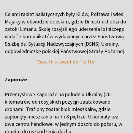
C
elami rakiet balistycznych były Kijów, Połtawa i wieś
Majaky w obwodzie odeskim, gdzie Dniestr uchodzi do
zatoki Limanu. Skalę rosyjskiego uderzenia lotniczego
widać z komunikatów wydawanych przez Państwową
Służbę ds. Sytuacji Nadzwyczajnych (DSNS) Ukrainy,
odpowiedniczkę polskiej Państwowej Straży Pożarnej.
View this tweet on Twitter
Z
aporoże
P
rzemysłowe Zaporoże na południu Ukrainy (20
kilometrów od rosyjskich pozycji) zaatakowano
dronami. Trafiony został blok mieszkalny, gdzie
zapłonęły mieszkania na 7 i 8 piętrze. Ucierpiały też
dwa centra handlowe: w jednym doszło do pożaru, w
drugim do uszkodzenia dachu