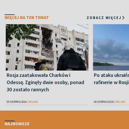
WIĘCEJ NA TEN TEMAT
ZOBACZ WIĘCEJ
Rosja zaatakowała Charków i
Po ataku ukraiń
Odessę. Zginęły dwie osoby, ponad
rafinerie w Rosji
30 zostało rannych
09 SIERPNIA 2026
WOJNA
08 SIERPNIA 2026
WOJNA
NAJNOWSZE