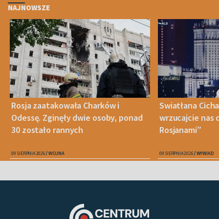
NAJNOWSZE
Rosja zaatakowała Charków i
Swiatłana Cicha
Odessę. Zginęły dwie osoby, ponad
wrzucajcie nas 
30 zostało rannych
Rosjanami”
09 SIERPNIA 2026
WOJNA
09 SIERPNIA 2026
WYWIAD