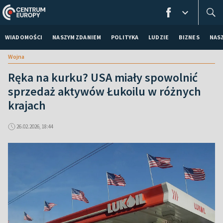
WIADOMOŚCI
NASZYM ZDANIEM
POLITYKA
LUDZIE
BIZNES
NAS
Wojna
Ręka na kurku? USA miały spowolnić
sprzedaż aktywów Łukoilu w różnych
krajach
26.02.2026, 18:44