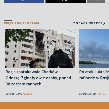
WIĘCEJ NA TEN TEMAT
ZOBACZ WIĘCEJ
Rosja zaatakowała Charków i
Po ataku ukraiń
Odessę. Zginęły dwie osoby, ponad
rafinerie w Rosji
30 zostało rannych
09 SIERPNIA 2026
WOJNA
08 SIERPNIA 2026
WOJNA