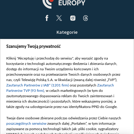
Kategorie
Wiadomości
Szanujemy Twoją prywatność
Wojna
Opinie
Kliknij "Akceptuję i przechodzę do serwisu", aby wyrazić zgody na
korzystanie z technologii automatycznego śledzenia i zbierania danych,
Białoruś / Polska
dostęp do informacji na Twoim urządzeniu końcowym i ich
Czytelnia
przechowywanie oraz na przetwarzanie Twoich danych osobowych przez
nas, czyli Telewizję Polską S.A. w likwidacji (zwaną dalej również „TVP”),
Centrum Europy
Zaufanych Partnerów z IAB* (1201 firm)
oraz pozostałych
Zaufanych
Partnerów TVP (93 firm)
, w celach marketingowych (w tym do
O nas
zautomatyzowanego dopasowania reklam do Twoich zainteresowań i
Kontakt
mierzenia ich skuteczności) i pozostałych, które wskazujemy poniżej, a
także zgody na udostępnianie przez nas identyfikatora PPID do Google.
Informacje o nadawcy
Serwisy partnerskie
Twoje dane osobowe zbierane podczas odwiedzania przez Ciebie naszych
poszczególnych serwisów
zwanych dalej „Portalem”, w tym informacje
belsat.eu
zapisywane za pomocą technologii takich jak: pliki cookie, sygnalizatory