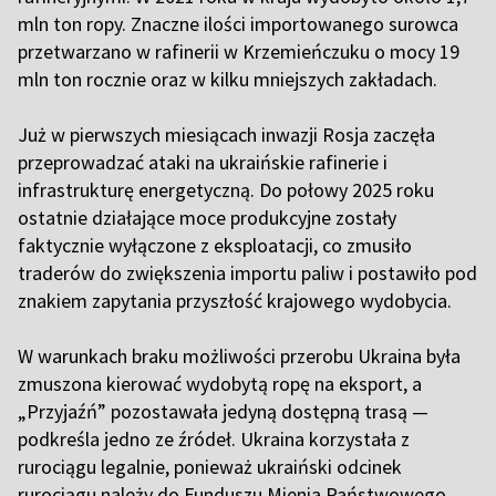
mln ton ropy. Znaczne ilości importowanego surowca
przetwarzano w rafinerii w Krzemieńczuku o mocy 19
mln ton rocznie oraz w kilku mniejszych zakładach.
Już w pierwszych miesiącach inwazji Rosja zaczęła
przeprowadzać ataki na ukraińskie rafinerie i
infrastrukturę energetyczną. Do połowy 2025 roku
ostatnie działające moce produkcyjne zostały
faktycznie wyłączone z eksploatacji, co zmusiło
traderów do zwiększenia importu paliw i postawiło pod
znakiem zapytania przyszłość krajowego wydobycia.
W warunkach braku możliwości przerobu Ukraina była
zmuszona kierować wydobytą ropę na eksport, a
„Przyjaźń” pozostawała jedyną dostępną trasą —
podkreśla jedno ze źródeł. Ukraina korzystała z
rurociągu legalnie, ponieważ ukraiński odcinek
rurociągu należy do Funduszu Mienia Państwowego.