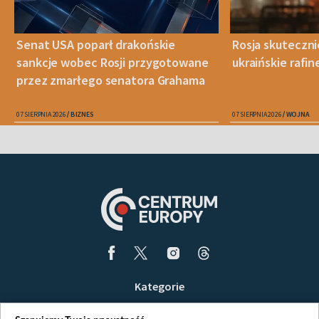
Senat USA poparł drakońskie
Rosja skuteczn
sankcje wobec Rosji przygotowane
ukraińskie rafin
przez zmarłego senatora Grahama
07 SIERPNIA 2026
BIZNES
07 SIERPNIA 2026
WOJNA
Kategorie
Wiadomości