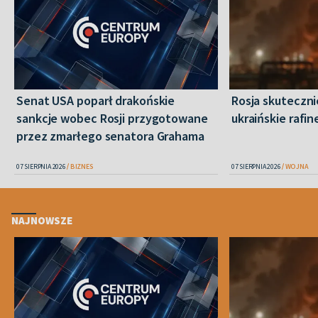
Senat USA poparł drakońskie
Rosja skuteczn
sankcje wobec Rosji przygotowane
ukraińskie rafin
przez zmarłego senatora Grahama
07 SIERPNIA 2026
BIZNES
07 SIERPNIA 2026
WOJNA
NAJNOWSZE