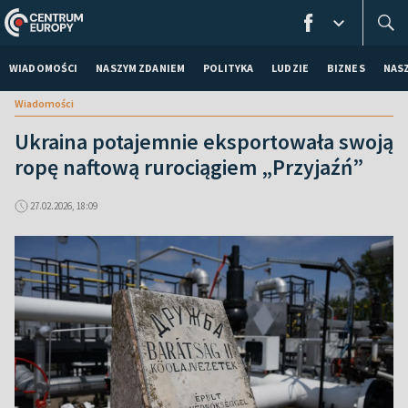
WIADOMOŚCI
NASZYM ZDANIEM
POLITYKA
LUDZIE
BIZNES
NAS
Wiadomości
Ukraina potajemnie eksportowała swoją
ropę naftową rurociągiem „Przyjaźń”
27.02.2026, 18:09