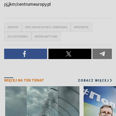
p
j,jkm/centrumeuropy.pl
#DRONY
#WOJNA ROSYJSKO-UKRAIŃSKA
#PRZEMYSŁ
#GOSPODARKA
#ROPA NAFTOWA
WIĘCEJ NA TEN TEMAT
ZOBACZ WIĘCEJ