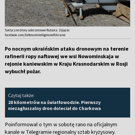
Taktyczne drony uderzeniowe Rubaka. Zdjęcie:
facebook.com/DefenceIntelligenceofUkraine
Po nocnym ukraińskim ataku dronowym na terenie
rafinerii ropy naftowej we wsi Nowominskaja w
rejonie kaniewskim w Kraju Krasnodarskim w Rosji
wybuchł pożar.
Czytaj także:
28 kilometrów na światłowodzie. Pierwszy
niezagłuszalny dron doleciał do Charkowa
Poinformował o tym w sobotę rano na oficjalnym
kanale w Telegramie regionalny sztab kryzysowy.