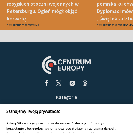
rosyjskich stoczni wojennych w
pomnika ku chwa
Petersburgu. Ogień mógł objąć
Dyplomaci mówi
korwetę
„świętokradztw
05 SIERPNIA 2026
WOJNA
05 SIERPNIA 2026
WIADOMO
Kategorie
Wiadomości
Szanujemy Twoją prywatność
Wojna
Opinie
Kliknij "Akceptuję i przechodzę do serwisu", aby wyrazić zgody na
korzystanie z technologii automatycznego śledzenia i zbierania danych,
Białoruś / Polska