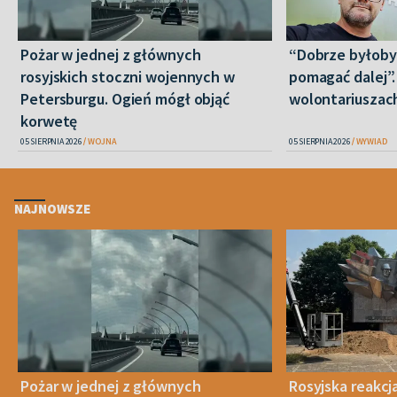
Pożar w jednej z głównych
“Dobrze byłoby
rosyjskich stoczni wojennych w
pomagać dalej”
Petersburgu. Ogień mógł objąć
wolontariuszac
korwetę
05 SIERPNIA 2026
WOJNA
05 SIERPNIA 2026
WYWIAD
NAJNOWSZE
Pożar w jednej z głównych
Rosyjska reakcj