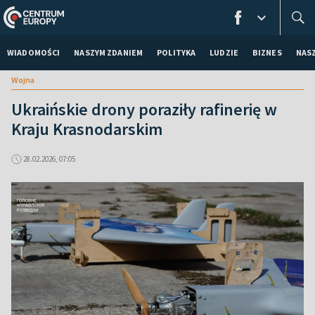
WIADOMOŚCI
NASZYM ZDANIEM
POLITYKA
LUDZIE
BIZNES
NAS
Wojna
Ukraińskie drony poraziły rafinerię w
Kraju Krasnodarskim
28.02.2026, 07:05