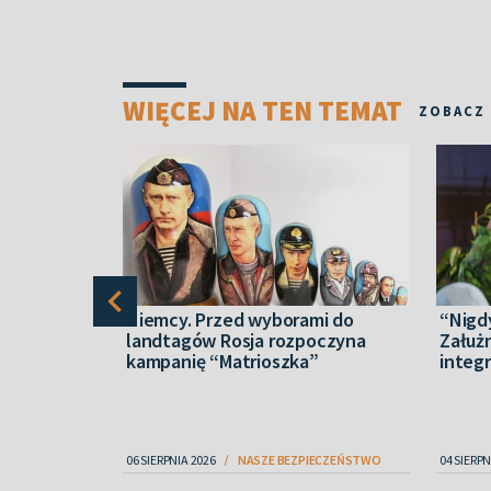
WIĘCEJ NA TEN TEMAT
ZOBACZ
adu,
Niemcy. Przed wyborami do
“Nigd
m Rady
landtagów Rosja rozpoczyna
Załuż
zad
kampanię “Matrioszka”
integr
zy
06 SIERPNIA 2026
NASZE BEZPIECZEŃSTWO
04 SIERPN