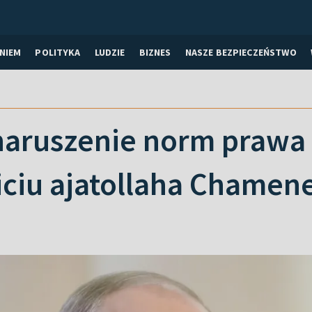
NIEM
POLITYKA
LUDZIE
BIZNES
NASZE BEZPIECZEŃSTWO
naruszenie norm prawa i
iciu ajatollaha Chamen