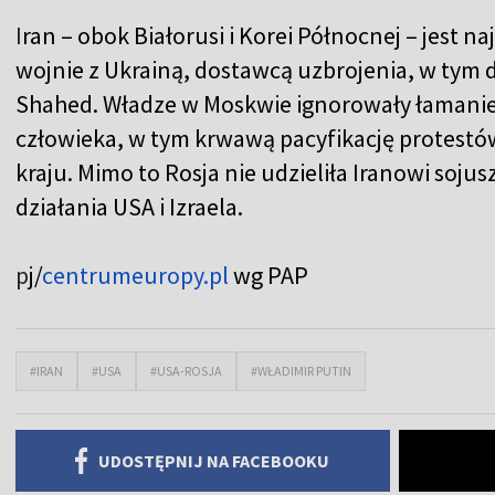
I
ran – obok Białorusi i Korei Północnej – jest 
wojnie z Ukrainą, dostawcą uzbrojenia, w tym 
Shahed. Władze w Moskwie ignorowały łamanie
człowieka, w tym krwawą pacyfikację protest
kraju. Mimo to Rosja nie udzieliła Iranowi sojus
działania USA i Izraela.
p
j/
centrumeuropy.pl
wg PAP
#IRAN
#USA
#USA-ROSJA
#WŁADIMIR PUTIN
UDOSTĘPNIJ NA FACEBOOKU