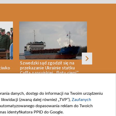
Szwedzki sąd zgodził się na
Ukraińskie
ciwko
przekazanie Ukrainie statku
jedną z naj
Caffa z rosyjskiej „floty cieni”
rafinerii. 
centrum Wi
ierania danych, dostęp do informacji na Twoim urządzeniu
STWO
06 SIERPNIA 2026
WIADOMOŚCI
06 SIERPNIA 2026
likwidacji (zwaną dalej również „TVP”),
Zaufanych
zautomatyzowanego dopasowania reklam do Twoich
 nas identyfikatora PPID do Google.