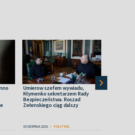
inno
Umierow szefem wywiadu,
Niemcy. Pr
Kłymenko sekretarzem Rady
landtagów 
Bezpieczeństwa. Roszad
kampanię “
ce
Zełenskiego ciąg dalszy
03 SIERPNIA 2026
POLITYKA
06 SIERPNIA 2026