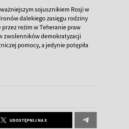
najważniejszym sojusznikiem Rosji w
dronów dalekiego zasięgu rodziny
 przez reżim w Teheranie praw
ów zwolenników demokratyzacji
zniczej pomocy, a jedynie potępiła
UDOSTĘPNIJ NA X