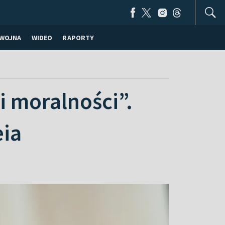
WOJNA
WIDEO
RAPORTY
 moralności”.
eia