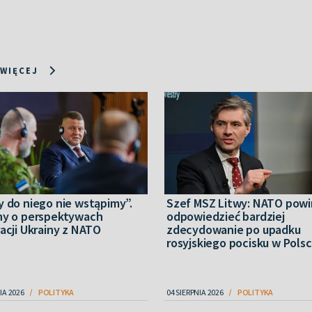
 WIĘCEJ
y do niego nie wstąpimy”.
Szef MSZ Litwy: NATO pow
ny o perspektywach
odpowiedzieć bardziej
acji Ukrainy z NATO
zdecydowanie po upadku
rosyjskiego pocisku w Pols
IA 2026
POLITYKA
04 SIERPNIA 2026
POLITYKA