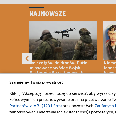
Item
1
NAJNOWSZE
of
4
auracją w
Od czołgów do dronów. Putin
Niemc
dowódcy
mianował dowódcę Wojsk
landt
zno-
Systemów Bezzałogowych
kampa
Szanujemy Twoją prywatność
Kliknij "Akceptuję i przechodzę do serwisu", aby wyrazić z
06 SIERPNIA 2026
WOJNA
06 SIERPN
końcowym i ich przechowywanie oraz na przetwarzanie Twoi
Item
Partnerów z IAB* (1201 firm)
oraz pozostałych
Zaufanych 
1
zainteresowań i mierzenia ich skuteczności) i pozostałych,