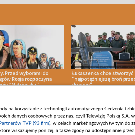
y. Przed wyborami do
Łukaszenka chce stworzyć
agów Rosja rozpoczyna
"najpotężniejszą broń prze
nię “Matrioszka”
dronom"
gody na korzystanie z technologii automatycznego śledzenia i zb
IA 2026
NASZE BEZPIECZEŃSTWO
06 SIERPNIA 2026
NASZE BEZPIECZEŃ
ch danych osobowych przez nas, czyli Telewizję Polską S.A. w 
Partnerów TVP (93 firm)
, w celach marketingowych (w tym do 
 które wskazujemy poniżej, a także zgody na udostępnianie przez