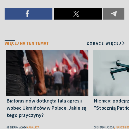
WIĘCEJ NA TEN TEMAT
ZOBACZ WIĘCEJ
Białorusinów dotknęła fala agresji
Niemcy: podejrz
wobec Ukraińców w Polsce. Jakie są
"Stocznią Patr
tego przyczyny?
08 SIERPNIA 2026
ANALIZA
08 SIERPNIA 2026
NASZE BE