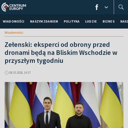
WIADOMOŚCI
NASZYM ZDANIEM
POLITYKA
LUDZIE
BIZNES
NAS
Wiadomości
Zełenski: eksperci od obrony przed
dronami będą na Bliskim Wschodzie w
przyszłym tygodniu
08.03.2026, 14:57