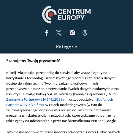
Kategorie
Wiadomości
Szanujemy Twoją prywatność
Wojna
Opinie
Kliknij "Akceptuję i przechodzę do serwisu", aby wyrazić zgody na
korzystanie z technologii automatycznego śledzenia i zbierania danych,
Białoruś / Polska
dostęp do informacji na Twoim urządzeniu końcowym i ich
Czytelnia
przechowywanie oraz na przetwarzanie Twoich danych osobowych przez
nas, czyli Telewizję Polską S.A. w likwidacji (zwaną dalej również „TVP”),
Centrum Europy
Zaufanych Partnerów z IAB* (1201 firm)
oraz pozostałych
Zaufanych
Partnerów TVP (93 firm)
, w celach marketingowych (w tym do
O nas
zautomatyzowanego dopasowania reklam do Twoich zainteresowań i
Kontakt
mierzenia ich skuteczności) i pozostałych, które wskazujemy poniżej, a
także zgody na udostępnianie przez nas identyfikatora PPID do Google.
Informacje o nadawcy
Serwisy partnerskie
Twoje dane osobowe zbierane podczas odwiedzania przez Ciebie naszych