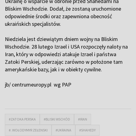
Ukrainę o wsparcie w obronie przed Shahedami na
Bliskim Wschodzie. Dodał, że zostaną uruchomione
odpowiednie środki oraz zapewniona obecność
ukraińskich specjalistów.
Niedziela jest dziewiątym dniem wojny na Bliskim
Wschodzie. 28 lutego Izrael i USA rozpoczęły naloty na
Iran, który w odpowiedzi atakuje Izrael i państwa
Zatoki Perskiej, uderzając zarówno w położone tam
amerykańskie bazy, jak i w obiekty cywilne.
jb/ centrumeuropy.pl wg PAP
#ZATOKA PERSKA
#BLISKI WSCHÓD
#IRAN
#. WOŁODYMYR ZEŁENSKI
#UKRAINA
#SHAHEDY