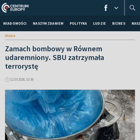
WIADOMOŚCI
NASZYM ZDANIEM
POLITYKA
LUDZIE
BIZNES
NAS
Wojna
Zamach bombowy w Równem
udaremniony. SBU zatrzymała
terrorystę
12.03.2026, 10:36