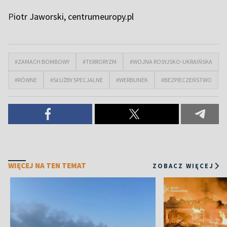
P
iotr Jaworski, centrumeuropy.pl
#ZAMACH BOMBOWY
#TERRORYZM
#WOJNA ROSYJSKO-UKRAIŃSKA
#RÓWNE
#SŁUŻBY SPECJALNE
#WERBUNEK
#BEZPIECZEŃSTWO
WIĘCEJ NA TEN TEMAT
ZOBACZ WIĘCEJ