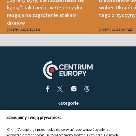
kąpią”. Jak turyści w Gelendżyku
wobec Ukraińców
reagują na zagrożenie atakami
tego przyczyny
dronów
08 SIERPNIA 2026
LUDZIE
08 SIERPNIA 2026
ANALIZA
Kategorie
Wiadomości
Szanujemy Twoją prywatność
Wojna
Opinie
Kliknij "Akceptuję i przechodzę do serwisu", aby wyrazić zgody na
korzystanie z technologii automatycznego śledzenia i zbierania danych,