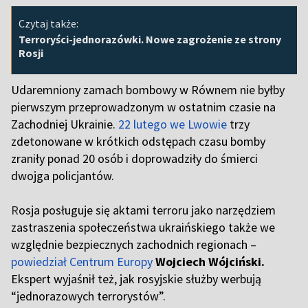
Czytaj także:
Terroryści-jednorazówki. Nowe zagrożenie ze strony
Rosji
Udaremniony zamach bombowy w Równem nie byłby
pierwszym przeprowadzonym w ostatnim czasie na
Zachodniej Ukrainie.
22 lutego we Lwowie
trzy
zdetonowane w krótkich odstępach czasu bomby
zraniły ponad 20 osób i doprowadziły do śmierci
dwojga policjantów.
R
osja posługuje się aktami terroru jako narzędziem
zastraszenia społeczeństwa ukraińskiego także we
względnie bezpiecznych zachodnich regionach –
powiedział Centrum Europy
Wojciech Wójciński.
Ekspert wyjaśnił też, jak rosyjskie służby werbują
“jednorazowych terrorystów”.