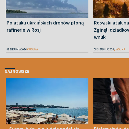
Po ataku ukraińskich dronów płoną
Rosyjski atak n
rafinerie w Rosji
Zginęli dziadkow
wnuk
08 SIERPNIA 2026
WOJNA
08 SIERPNIA 2026
WOJNA
NAJNOWSZE
„Syreny były, ale ludzie nadal się
Białorusinów do