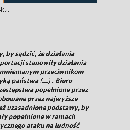
sku.
, by sądzić, że działania
rtacji stanowiły działania
domniemanym przeciwnikom
yką państwa (...) . Biuro
zestępstwa popełnione przez
robowane przez najwyższe
ież uzasadnione podstawy, by
tały popełnione w ramach
tycznego ataku na ludność