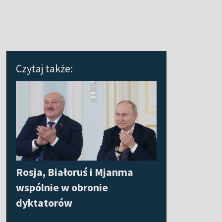
Czytaj także:
Rosja, Białoruś i Mjanma
wspólnie w obronie
dyktatorów