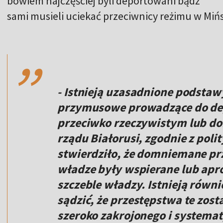
bowiem najczęściej byli deportowani bądź
sami musieli uciekać przeciwnicy reżimu w Miń
,,
- Istnieją uzasadnione podstawy
przymusowe prowadzące do depo
przeciwko rzeczywistym lub 
rządu Białorusi, zgodnie z polit
stwierdziło, że domniemane pr
władze były wspierane lub ap
szczeble władzy. Istnieją równ
sądzić, że przestępstwa te zos
szeroko zakrojonego i systema