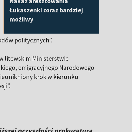
Nakaz aresztowania
Łukaszenki coraz bardziej
możliwy
odów politycznych”.
 w litewskim Ministerstwie
ruskiego, emigracyjnego Narodowego
ieunikniony krok w kierunku
sji”.
liższej przyszłości prokuratura