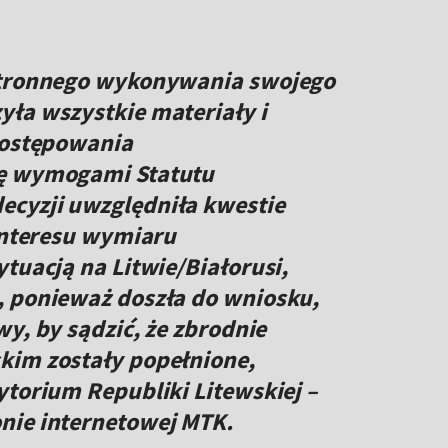
zstronnego wykonywania swojego
yła wszystkie materiały i
postępowania
ię wymogami Statutu
cyzji uwzględniła kwestie
 interesu wymiaru
tuacją na Litwie/Białorusi,
, ponieważ doszła do wniosku,
y, by sądzić, że zbrodnie
kim zostały popełnione,
ytorium Republiki Litewskiej –
nie internetowej MTK.