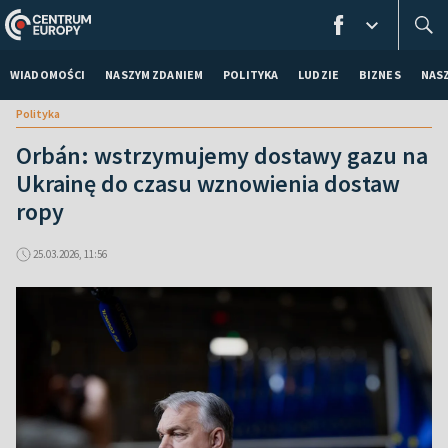
WIADOMOŚCI
NASZYM ZDANIEM
POLITYKA
LUDZIE
BIZNES
NAS
Polityka
Orbán: wstrzymujemy dostawy gazu na
Ukrainę do czasu wznowienia dostaw
ropy
25.03.2026, 11:56