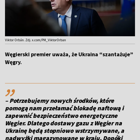
Viktor Orbán. Zdj. x.com/PM_ViktorOrban
Węgierski premier uważa, że Ukraina “szantażuje”
Węgry.
,,
– Potrzebujemy nowych środków, które
pomogą nam przełamać blokadę naftową i
zapewnić bezpieczeństwo energetyczne
Węgier. Dlatego dostawy gazu z Węgier na
Ukrainę będą stopniowo wstrzymywane, a
nadwyżki magazynowane w kraju. Dopóki