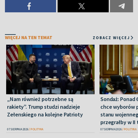
WIĘCEJ NA TEN TEMAT
ZOBACZ WIĘCEJ
„Nam również potrzebne są
Sondaż: Ponad 
rakiety”. Trump studzi nadzieje
chce wyborów 
Zełenskiego na kolejne Patrioty
stanu wojenneg
przegrałby w II 
07 SIERPNIA 2026
POLITYKA
07 SIERPNIA 2026
POLITYKA