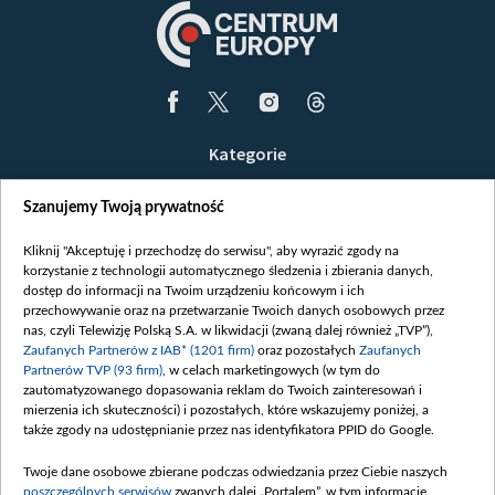
Kategorie
Wiadomości
Szanujemy Twoją prywatność
Wojna
Opinie
Kliknij "Akceptuję i przechodzę do serwisu", aby wyrazić zgody na
korzystanie z technologii automatycznego śledzenia i zbierania danych,
Białoruś / Polska
dostęp do informacji na Twoim urządzeniu końcowym i ich
Czytelnia
przechowywanie oraz na przetwarzanie Twoich danych osobowych przez
nas, czyli Telewizję Polską S.A. w likwidacji (zwaną dalej również „TVP”),
Centrum Europy
Zaufanych Partnerów z IAB* (1201 firm)
oraz pozostałych
Zaufanych
Partnerów TVP (93 firm)
, w celach marketingowych (w tym do
O nas
zautomatyzowanego dopasowania reklam do Twoich zainteresowań i
Kontakt
mierzenia ich skuteczności) i pozostałych, które wskazujemy poniżej, a
także zgody na udostępnianie przez nas identyfikatora PPID do Google.
Informacje o nadawcy
Serwisy partnerskie
Twoje dane osobowe zbierane podczas odwiedzania przez Ciebie naszych
poszczególnych serwisów
zwanych dalej „Portalem”, w tym informacje