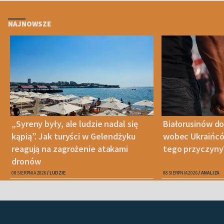
NAJNOWSZE
„Syreny były, ale ludzie nadal się
Białorusinów do
kąpią”. Jak turyści w Gelendżyku
wobec Ukraińców
reagują na zagrożenie atakami
tego przyczyny
dronów
08 SIERPNIA 2026
LUDZIE
08 SIERPNIA 2026
ANALIZA