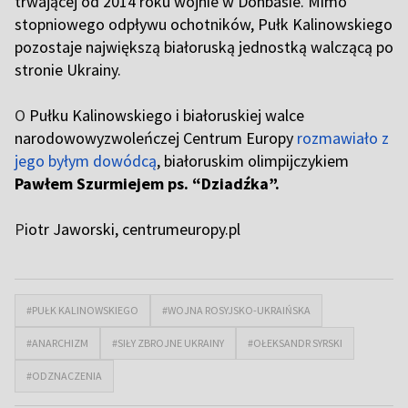
trwającej od 2014 roku wojnie w Donbasie. Mimo
stopniowego odpływu ochotników, Pułk Kalinowskiego
pozostaje największą białoruską jednostką walczącą po
stronie Ukrainy.
O
Pułku Kalinowskiego i białoruskiej walce
narodowowyzwoleńczej Centrum Europy
rozmawiało z
jego byłym dowódcą
, białoruskim olimpijczykiem
Pawłem Szurmiejem ps. “Dziadźka”.
P
iotr Jaworski, centrumeuropy.pl
#PUŁK KALINOWSKIEGO
#WOJNA ROSYJSKO-UKRAIŃSKA
#ANARCHIZM
#SIŁY ZBROJNE UKRAINY
#OŁEKSANDR SYRSKI
#ODZNACZENIA