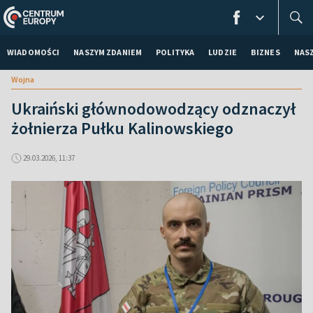
WIADOMOŚCI
NASZYM ZDANIEM
POLITYKA
LUDZIE
BIZNES
NAS
Wojna
Ukraiński głównodowodzący odznaczył
żołnierza Pułku Kalinowskiego
29.03.2026, 11:37