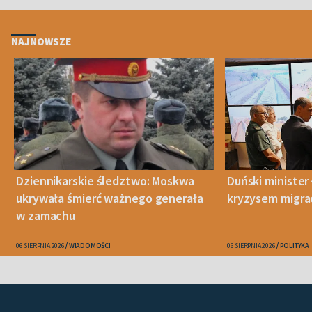
NAJNOWSZE
Dziennikarskie śledztwo: Moskwa
Duński minister 
ukrywała śmierć ważnego generała
kryzysem migra
w zamachu
06 SIERPNIA 2026
WIADOMOŚCI
06 SIERPNIA 2026
POLITYKA