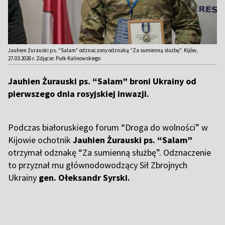
Jauhien Żurauski ps. “Salam” odznaczony odznaką “Za sumienną służbę". Kijów,
27.03.2026 r. Zdjęcie: Pułk Kalinowskiego
Jauhien Żurauski ps. “Salam” broni Ukrainy od
pierwszego dnia rosyjskiej inwazji.
Podczas białoruskiego forum “Droga do wolności” w
Kijowie ochotnik
Jauhien Żurauski ps. “Salam”
otrzymał odznakę “Za sumienną służbę”. Odznaczenie
to przyznał mu głównodowodzący Sił Zbrojnych
Ukrainy
gen. Ołeksandr Syrski.