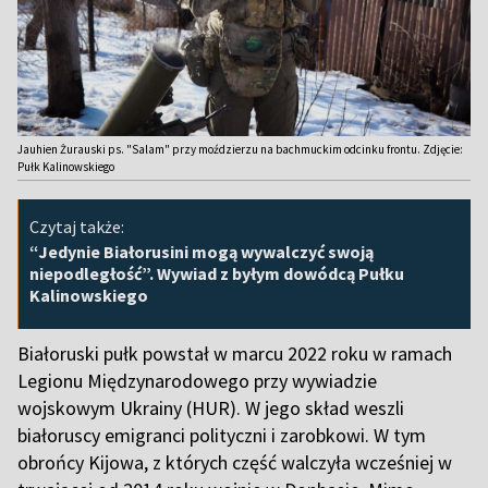
Jauhien Żurauski ps. "Salam" przy moździerzu na bachmuckim odcinku frontu. Zdjęcie:
Pułk Kalinowskiego
Czytaj także:
“Jedynie Białorusini mogą wywalczyć swoją
niepodległość”. Wywiad z byłym dowódcą Pułku
Kalinowskiego
Białoruski pułk powstał w marcu 2022 roku w ramach
Legionu Międzynarodowego przy wywiadzie
wojskowym Ukrainy (HUR). W jego skład weszli
białoruscy emigranci polityczni i zarobkowi. W tym
obrońcy Kijowa, z których część walczyła wcześniej w