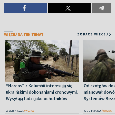
WIĘCEJ NA TEN TEMAT
ZOBACZ WIĘCEJ
“Narcos” z Kolumbii interesują się
Od czołgów do 
ukraińskimi dokonaniami dronowymi.
mianował dowó
Wysyłają ludzi jako ochotników
Systemów Bez
06 SIERPNIA 2026
WOJNA
06 SIERPNIA 2026
WOJNA