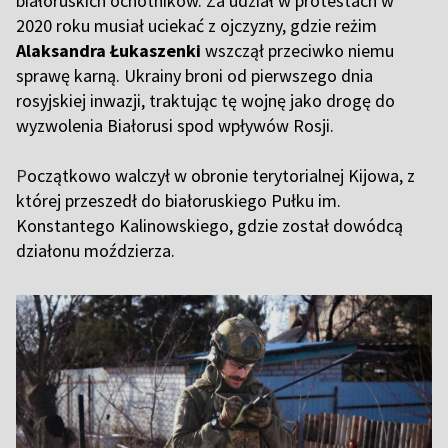
białoruskich ochotników. Za udział w protestach w
2020 roku musiał uciekać z ojczyzny, gdzie reżim
Alaksandra Łukaszenki
wszczął przeciwko niemu
sprawę karną. Ukrainy broni od pierwszego dnia
rosyjskiej inwazji, traktując tę wojnę jako drogę do
wyzwolenia Białorusi spod wpływów Rosji.
P
oczątkowo walczył w obronie terytorialnej Kijowa, z
której przeszedł do białoruskiego Pułku im.
Konstantego Kalinowskiego, gdzie został dowódcą
działonu moździerza.