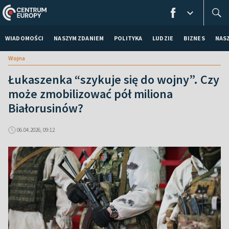
WIADOMOŚCI
NASZYM ZDANIEM
POLITYKA
LUDZIE
BIZNES
NAS
Wojna
Łukaszenka “szykuje się do wojny”. Czy
może zmobilizować pół miliona
Białorusinów?
06.04.2026, 09:12