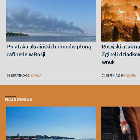
Po ataku ukraińskich dronów płoną
Rosyjski atak n
rafinerie w Rosji
Zginęli dziadkow
wnuk
08 SIERPNIA 2026
WOJNA
08 SIERPNIA 2026
WOJNA
NAJNOWSZE