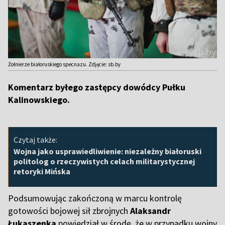
Żołnierze białoruskiego specnazu. Zdjęcie: sb.by
Komentarz byłego zastępcy dowódcy Pułku
Kalinowskiego.
Czytaj także:
Wojna jako usprawiedliwienie: niezależny białoruski
politolog o rzeczywistych celach militarystycznej
retoryki Mińska
Podsumowując zakończoną w marcu kontrolę
gotowości bojowej sił zbrojnych
Alaksandr
Łukaszenka
powiedział w środę, że w przypadku wojny