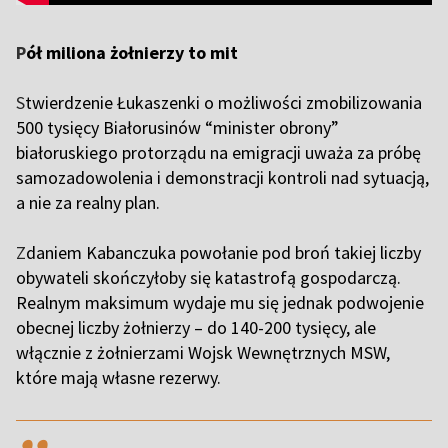
P
ół miliona żołnierzy to mit
S
twierdzenie Łukaszenki o możliwości zmobilizowania
500 tysięcy Białorusinów “minister obrony”
białoruskiego protorządu na emigracji uważa za próbę
samozadowolenia i demonstracji kontroli nad sytuacją,
a nie za realny plan.
Z
daniem Kabanczuka powołanie pod broń takiej liczby
obywateli skończyłoby się katastrofą gospodarczą.
Realnym maksimum wydaje mu się jednak podwojenie
obecnej liczby żołnierzy – do 140-200 tysięcy, ale
włącznie z żołnierzami Wojsk Wewnętrznych MSW,
które mają własne rezerwy.
,,