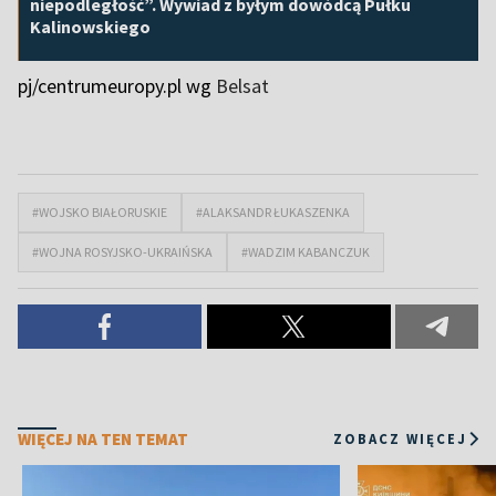
niepodległość”. Wywiad z byłym dowódcą Pułku
Kalinowskiego
pj/centrumeuropy.pl wg
Belsat
#WOJSKO BIAŁORUSKIE
#ALAKSANDR ŁUKASZENKA
#WOJNA ROSYJSKO-UKRAIŃSKA
#WADZIM KABANCZUK
WIĘCEJ NA TEN TEMAT
ZOBACZ WIĘCEJ