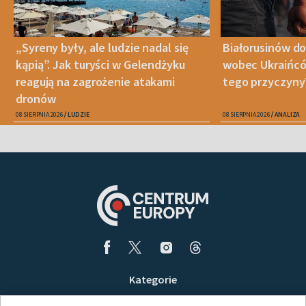
„Syreny były, ale ludzie nadal się
Białorusinów do
kąpią”. Jak turyści w Gelendżyku
wobec Ukraińców
reagują na zagrożenie atakami
tego przyczyny
dronów
08 SIERPNIA 2026
LUDZIE
08 SIERPNIA 2026
ANALIZA
Kategorie
Wiadomości