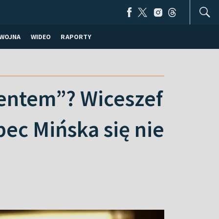
WOJNA
WIDEO
RAPORTY
entem”? Wiceszef
ec Mińska się nie