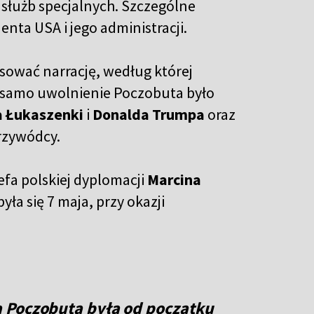
służb specjalnych. Szczególne
ta USA i jego administracji.
ować narrację, według której
a samo uwolnienie Poczobuta było
a Łukaszenki
i
Donalda Trumpa
oraz
przywódcy.
efa polskiej dyplomacji
Marcina
a się 7 maja, przy okazji
 Poczobuta była od początku