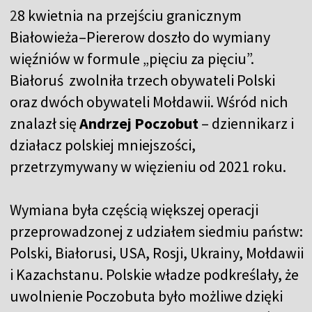
2
8 kwietnia na przejściu granicznym
Białowieża–Piererow doszło do wymiany
więźniów w formule „pięciu za pięciu”.
Białoruś zwolniła trzech obywateli Polski
oraz dwóch obywateli Mołdawii. Wśród nich
znalazł się
Andrzej Poczobut
– dziennikarz i
działacz polskiej mniejszości,
przetrzymywany w więzieniu od 2021 roku.
Wymiana była częścią większej operacji
przeprowadzonej z udziałem siedmiu państw:
Polski, Białorusi, USA, Rosji, Ukrainy, Mołdawii
i Kazachstanu. Polskie władze podkreślały, że
uwolnienie Poczobuta było możliwe dzięki