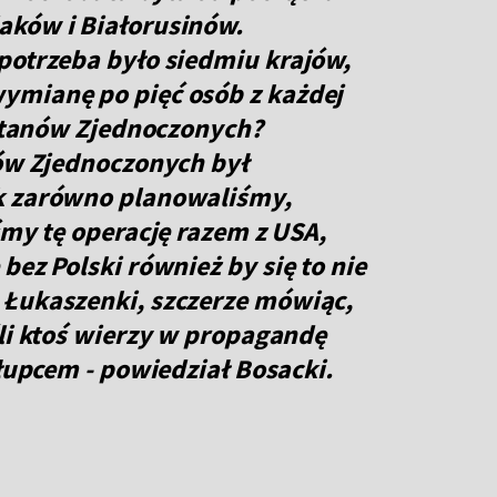
aków i Białorusinów.
potrzeba było siedmiu krajów,
ymianę po pięć osób z każdej
z Stanów Zjednoczonych?
nów Zjednoczonych był
k zarówno planowaliśmy,
śmy tę operację razem z USA,
bez Polski również by się to nie
 Łukaszenki, szczerze mówiąc,
śli ktoś wierzy w propagandę
głupcem - powiedział Bosacki.