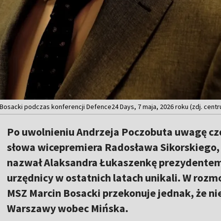
 Bosacki podczas konferencji Defence24 Days, 7 maja, 2026 roku (zdj. cent
Po uwolnieniu Andrzeja Poczobuta uwagę częś
słowa wicepremiera Radosława Sikorskiego, k
nazwał Alaksandra Łukaszenkę prezydentem
urzędnicy w ostatnich latach unikali. W roz
MSZ Marcin Bosacki przekonuje jednak, że n
Warszawy wobec Mińska.