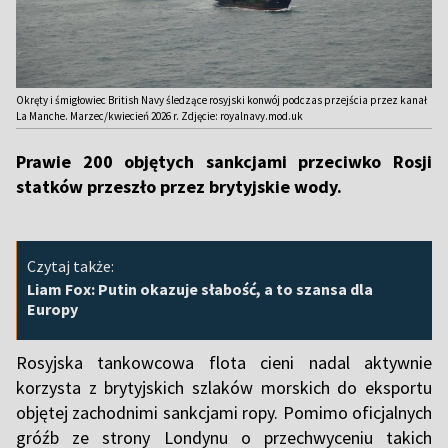
Okręty i śmigłowiec British Navy śledzące rosyjski konwój podczas przejścia przez kanał
La Manche. Marzec/kwiecień 2026 r. Zdjęcie: royalnavy.mod.uk
Prawie 200 objętych sankcjami przeciwko Rosji
statków przeszło przez brytyjskie wody.
Czytaj także:
Liam Fox: Putin okazuje słabość, a to szansa dla
Europy
Rosyjska tankowcowa flota cieni nadal aktywnie
korzysta z brytyjskich szlaków morskich do eksportu
objętej zachodnimi sankcjami ropy. Pomimo oficjalnych
gróźb ze strony Londynu o przechwyceniu takich