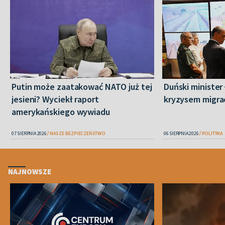
Putin może zaatakować NATO już tej
Duński minister 
jesieni? Wyciekł raport
kryzysem migra
amerykańskiego wywiadu
07 SIERPNIA 2026
NASZE BEZPIECZEŃSTWO
06 SIERPNIA 2026
POLITYKA
NAJNOWSZE