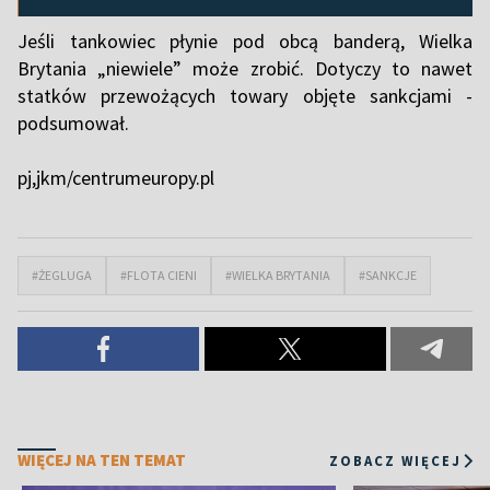
Jeśli tankowiec płynie pod obcą banderą, Wielka
Brytania „niewiele” może zrobić. Dotyczy to nawet
statków przewożących towary objęte sankcjami -
podsumował.
pj,jkm/centrumeuropy.pl
#ŻEGLUGA
#FLOTA CIENI
#WIELKA BRYTANIA
#SANKCJE
WIĘCEJ NA TEN TEMAT
ZOBACZ WIĘCEJ