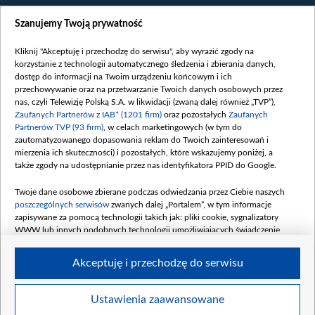
Wiadomości
Szanujemy Twoją prywatność
Wojna
Opinie
Kliknij "Akceptuję i przechodzę do serwisu", aby wyrazić zgody na
korzystanie z technologii automatycznego śledzenia i zbierania danych,
Białoruś / Polska
dostęp do informacji na Twoim urządzeniu końcowym i ich
Czytelnia
przechowywanie oraz na przetwarzanie Twoich danych osobowych przez
nas, czyli Telewizję Polską S.A. w likwidacji (zwaną dalej również „TVP”),
Centrum Europy
Zaufanych Partnerów z IAB* (1201 firm)
oraz pozostałych
Zaufanych
Partnerów TVP (93 firm)
, w celach marketingowych (w tym do
O nas
zautomatyzowanego dopasowania reklam do Twoich zainteresowań i
Kontakt
mierzenia ich skuteczności) i pozostałych, które wskazujemy poniżej, a
także zgody na udostępnianie przez nas identyfikatora PPID do Google.
Informacje o nadawcy
Serwisy partnerskie
Twoje dane osobowe zbierane podczas odwiedzania przez Ciebie naszych
poszczególnych serwisów
zwanych dalej „Portalem”, w tym informacje
belsat.eu
zapisywane za pomocą technologii takich jak: pliki cookie, sygnalizatory
WWW lub innych podobnych technologii umożliwiających świadczenie
slava.tv
dopasowanych i bezpiecznych usług, personalizację treści oraz reklam,
tvpworld.com
udostępnianie funkcji mediów społecznościowych oraz analizowanie ruchu
Akceptuję i przechodzę do serwisu
w Internecie.
vot-tak.tv
Moje zgody
Twoje dane osobowe zbierane podczas odwiedzania przez Ciebie
Ustawienia zaawansowane
poszczególnych serwisów
na Portalu, takie jak adresy IP, identyfikatory