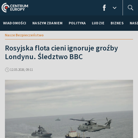
WIADOMOŚCI
NASZYM ZDANIEM
POLITYKA
LUDZIE
BIZNES
NAS
Nasze Bezpieczeństwo
Rosyjska flota cieni ignoruje groźby
Londynu. Śledztwo BBC
12.05.2026, 09:11